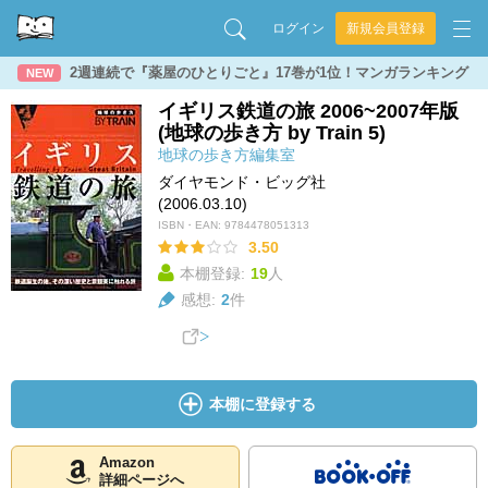
ログイン
新規会員登録
2週連続で『薬屋のひとりごと』17巻が1位！マンガランキング
NEW
イギリス鉄道の旅 2006~2007年版
(地球の歩き方 by Train 5)
地球の歩き方編集室
ダイヤモンド・ビッグ社
(2006.03.10)
ISBN・EAN:
9784478051313
3.50
本棚登録:
19
人
感想:
2
件
本棚に登録する
Amazon
詳細ページへ