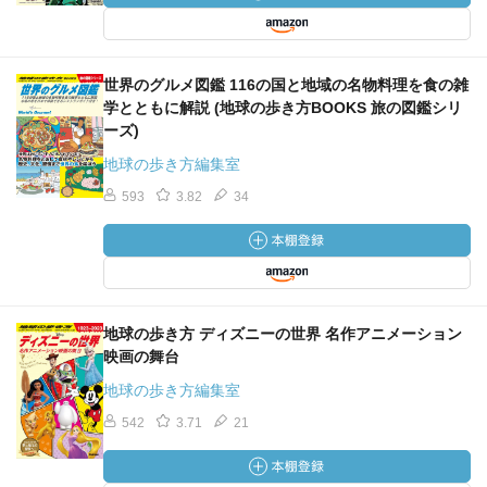
世界のグルメ図鑑 116の国と地域の名物料理を食の雑
学とともに解説 (地球の歩き方BOOKS 旅の図鑑シリ
ーズ)
地球の歩き方編集室
593
3.82
34
地球の歩き方 ディズニーの世界 名作アニメーション
映画の舞台
地球の歩き方編集室
542
3.71
21