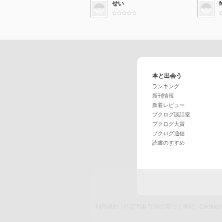
せい
f
本と出会う
ランキング
新刊情報
新着レビュー
ブクログ談話室
ブクログ大賞
ブクログ通信
読書のすすめ
利用規約
|
特定商取引法に基づく表記
|
Cook