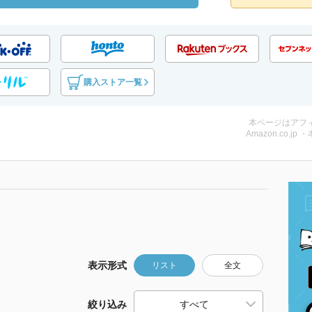
購入ストア一覧
本ページはアフ
Amazon.co.jp 
表示形式
リスト
全文
絞り込み