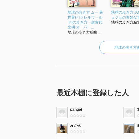
地球の歩き方 ムー 異
地球の歩き方 JO
世界(パラレルワール
ョジョの奇妙な
ド)の歩き方ー超古代
地球の歩き方編集.
文明 オーパー...
地球の歩き方編集...
地球の歩き方
最近本棚に登録した人
panget
みかん