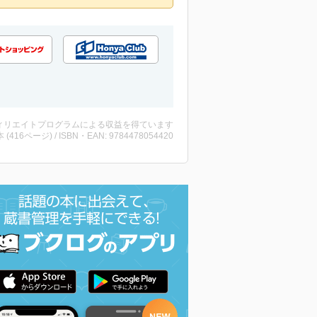
ィリエイトプログラムによる収益を得ています
・本 (416ページ) / ISBN・EAN: 9784478054420