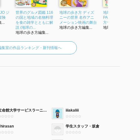
JO ジ
世界のグルメ図鑑 116
地球の歩き方 ディズ
地球の歩き方 ムーJA
冒険
の国と地域の名物料理
ニーの世界 名作アニ
PAN ~神秘の国の歩き
..
を食の雑学とともに解
メーション映画の舞台
方~
説 (地球の...
地球の歩き方編集...
地球の歩き方編集...
地球の歩き方編集...
編集室の作品ランキング・新刊情報へ
立命館大学サービスラーニングセンター
iiiakaliii
shirasan
学生スタッフ・坂倉