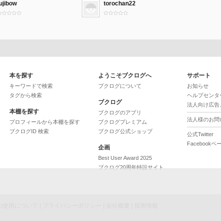
ujibow
torochan22
本を探す
ようこそブクログへ
サポート
キーワードで検索
ブクログについて
お知らせ
タグから検索
ヘルプセンタ
ブクログ
法人向け広告
本棚を探す
ブクログのアプリ
法人様のお問
プロフィールから本棚を探す
ブクログプレミアム
ブクログID 検索
ブクログ公式ショップ
公式Twitter
Facebookペ
企画
Best User Award 2025
ブクログ20周年特設サイト
ieの使用について
|
プライバシーポリシー
|
会社概要
|
採用情報