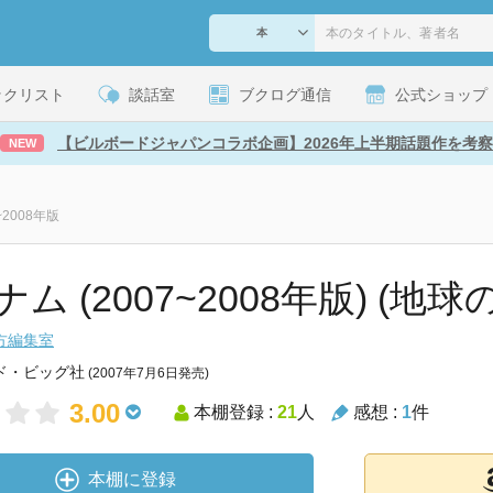
ックリスト
談話室
ブクログ通信
公式ショップ
【ビルボードジャパンコラボ企画】2026年上半期話題作を考察
NEW
~2008年版
ム (2007~2008年版) (地球
方編集室
ド・ビッグ社
(2007年7月6日発売)
3.00
本棚登録 :
21
人
感想 :
1
件
本棚に登録