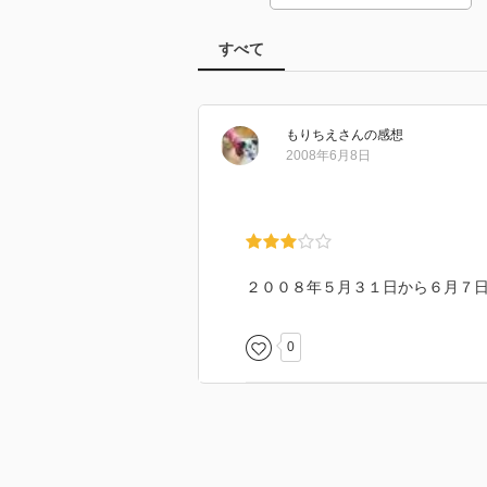
すべて
もりちえ
さん
の感想
2008年6月8日
２００８年５月３１日から６月７
0