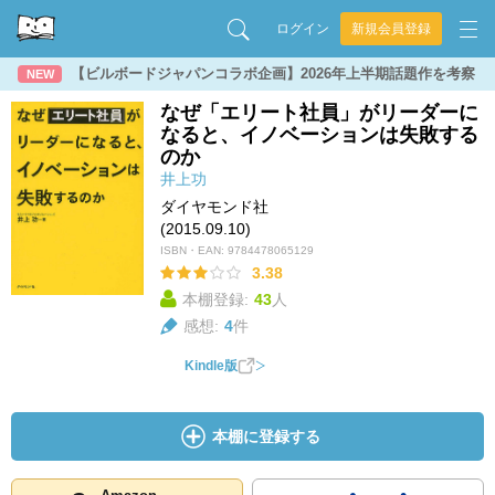
ログイン
新規会員登録
【ビルボードジャパンコラボ企画】2026年上半期話題作を考察
NEW
なぜ「エリート社員」がリーダーに
なると、イノベーションは失敗する
のか
井上功
ダイヤモンド社
(2015.09.10)
ISBN・EAN:
9784478065129
3.38
本棚登録:
43
人
感想:
4
件
Kindle版
本棚に登録する