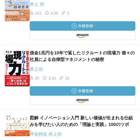
井上 功
101
3.00
5
借金1兆円を10年で返したリクルートの現場力 個々の
社員による自律型マネジメントの秘密
井上功
95
3.33
10
図解 イノベーション入門 新しい価値が生まれる仕組
みを学びたい人のための「理論と実践」100のツボ
坪谷邦生 井上功