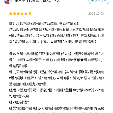
能戸淳（じゅんじゅん）さん
フォロー
5
2018.12.08
縺?ｓ縲√％縺ｮ譛ｬ縺ｯ繧ｹ繧ｴ繧､譛ｬ縺?縺ｭ縲
繧ｿ繧､繝医Ν縺?縺題ｦ九ｋ縺ｨ縲√ｈ縺上≠繧玖?蟾ｱ蝠鍋匱譛
ｬ縺ｪ繧薙□縺代←縲∽ｸｭ霄ｫ縺ｯ邊ｾ邱ｻ縺ｫ邨?∩荳翫£繧峨ｌ縺
滓?ｹ諡?縺九ｉ謌舌ｊ遶九▲縺ｦ縺?ｋ繝ｻ繝ｻ繝ｻ諢溘§縲
縺ゅ￥縺ｾ縺ｧ蜒輔?荳ｻ隕ｳ縺?縺代←縲∵悽譖ｸ縺ｫ譖ｸ縺?※
縺?ｋ縺薙→縺ｯ諱舌ｍ縺励＞縺ｻ縺ｩ縺ｫ蠖薙◆縺｣縺ｦ繧九↑
縺ｨ諤昴≧縲
縺九▽縺ｦ蜒輔?莠ｺ逕溘?閾ｪ菫｡縺ｮ辟｡縺輔?閾ｪ菫｡蝟ｪ螟ｱ縺
ｫ蠖ｩ繧峨ｌ縺滓ｭｴ蜿ｲ縺ｧ縺ゅ▲縺ｦ縲√↑縺九〒繧り?菫｡縺ｮ
螯ｨ縺偵↓縺ｪ繧九?縺ｯ縲
縲悟､ｱ謨励?諤悶ｌ縲阪?悟ｰ?擂縺ｮ荳榊ｮ峨?阪?御ｻ冶??ｩ穂
ｾ｡縺ｮ蠢??縲
縺?縺｣縺溘?
縺昴?閭梧勹縺ｫ縺ゅｋ縺ｮ縺ｯ縲瑚?蟾ｱ閧ｯ螳壽─縺ｮ菴弱＆縲