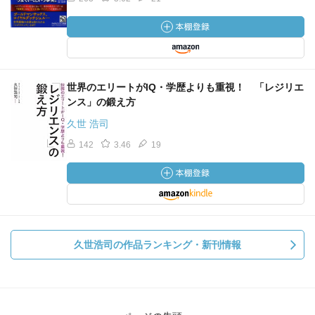
世界のエリートがIQ・学歴よりも重視！ 「レジリエ
ンス」の鍛え方
久世 浩司
142
3.46
19
久世浩司の作品ランキング・新刊情報