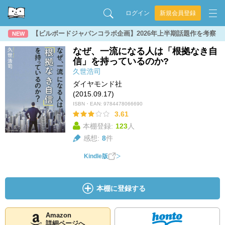
ログイン
新規会員登録
【ビルボードジャパンコラボ企画】2026年上半期話題作を考察
NEW
なぜ、一流になる人は「根拠なき自
信」を持っているのか?
久世浩司
ダイヤモンド社
(2015.09.17)
ISBN・EAN:
9784478066690
3.61
本棚登録:
123
人
感想:
8
件
Kindle版
本棚に登録する
Amazon
詳細ページへ