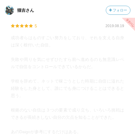
猫吉さん
フォロー
5
2019.08.19
成功者らはものすごい努力をしており、それを支える自身
は深く根付いた自信。
失敗や周りを気にせずひたすら前へ進めるのも無意識レベ
ルで自信をコントロールできているからだ。
学校を辞めて、ネットで稼ごうとした時期に自信に溢れた
経験をした身として、誰にでも身につけることはできると
思う。
根拠のない自信は３つの要素で成り立ち、いろいろ挑戦は
できるが長続きしない自分の欠点を知ることができた。
あのDaigoが参考にするだけはある。