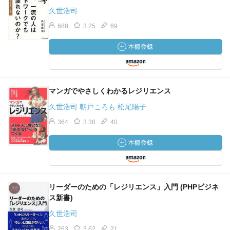
久世浩司
688
3.25
69
マンガでやさしくわかるレジリエンス
久世浩司 朝戸ころも 松尾陽子
364
3.38
40
リーダーのための「レジリエンス」入門 (PHPビジネ
ス新書)
久世浩司
263
3.62
21