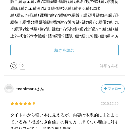
阪〒縺ゅ▲縺ｦ縲√◎縺ｮ螂･蠎輔↓縺ｯ縲瑚?蛻??蠑ｷ縺ｿ繧堤衍
繧峨↑縺九▲縺溘?阪％縺ｨ縺後≠縺｣縺溘ｏ縺代□縲
縺ｧ繧ゅ?√◎縺ｮ縲瑚?蛻??蠑ｷ縺ｿ縲阪ｒ謚頑升縺励※縲√◎
繧後ｒ縲悟ｾｹ蠎慕噪縺ｫ菴ｿ縺??阪％縺ｨ縺ｧ縲√ｄ繧倶ｻ穂ｺ九
ｒ縲瑚?蛻?ｻ墓ｧ倥?阪↓縺励?√?瑚?蟾ｱ迥?迚ｲ逧?〒縺ｯ縺ｪ縺
上?∽ｻ冶??ｿ怜髄縺ｮ繧ｮ繝舌?縲阪↓縺ｪ繧九％縺ｨ縺ｧ縲∝ヵ
縺ｯ莉紋ｺｺ縺ｫ縺ｯ縺昴≧縺ｯ險?繧上↑縺?′縲∬?蛻?〒縺ｯ閾ｪ
菫｡繧呈戟縺｣縺ｦ陦悟虚縺励※縺?ｋ繝ｻ繝ｻ繝ｻ縺?ｓ縲∫｢ｺ縺
続きを読む
九↓??ｼ医％縺薙〒繧ｫ繧ｮ繧ｫ繝?さ縺ｧ譖ｸ縺?◆縺ｮ縺ｯ譛ｬ譖ｸ
縺ｧ霑ｰ縺ｹ繧峨ｌ縺ｦ繧九％縺ｨ?
0
詳細をみる
縺昴＠縺ｦ縲∵悽譖ｸ繧帝?壹＠縺ｦ霑ｰ縺ｹ繧峨ｌ縺ｦ縺?ｋ16
縺ｮ鄙呈?縲√％縺ｮ縺?￥縺､縺九?蜒輔?譏斐°繧牙ｮ溯｡後＠縺
techimaruさん
フォロー
ｦ縺?ｋ縺代←縲∽ｸｭ縺ｧ繧る?ｷ縺?◆繧ゅ?縺後?
縲後?縺ｨ繧頑凾髢薙?阪?瑚?蛻??ｪ蠑丈ｼ夂､ｾ縲阪?梧律蜈峨
5
2015.12.29
ｒ豬ｴ縺ｳ縲√き繝ｩ繝?繧貞虚縺九☆縲阪?後Μ繧｢繝ｪ繝?ぅ繝
ｻ繝√ぉ繝?け縲阪?檎ｴ吶↓譖ｸ縺崎｡ｨ縺励※縲∽ｹｱ繧後◆諢滓
タイトルから軽い本に見えるが、内容は体系的にまとまっ
ュ繧呈紛逅??
ている為「根拠なき自信」の持ち方，持てない理由に対す
縺?縲
る切り口が多く、参考文献も豊富。