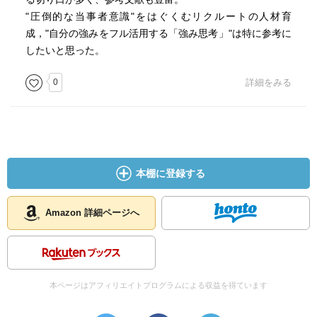
"圧倒的な当事者意識"をはぐくむリクルートの人材育
縺?ｄ縺ｯ繧??∽ｸ蛾?｣莨代〒閾ｪ蛻??霄ｫ縺ｮ陦悟虚讒伜ｼ上ｒ
成，"自分の強みをフル活用する「強み思考」"は特に参考に
謾ｹ繧√※謨ｴ逅?☆繧九％縺ｨ縺悟?譚･縺ｦ縲∵ｺ?雜ｳ縺励◆隱
したいと思った。
ｭ莠?─縺?縺｣縺溘??
0
詳細をみる
本棚に登録する
Amazon 詳細ページへ
本ページはアフィリエイトプログラムによる収益を得ています