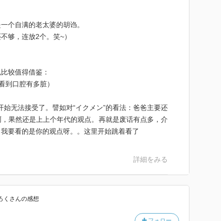
是一个自满的老太婆的胡诌。
不够，连放2个。笑~）
也比较值得借鉴：
己看到口腔有多脏）
有些观点开始无法接受了。譬如对“イクメン”的看法：爸爸主要还
啊，果然还是上上个年代的观点。再就是废话有点多，介
。我要看的是你的观点呀。。这里开始跳着看了
詳細をみる
ろく
さん
の感想
フォロー