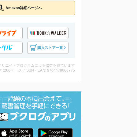
Amazon詳細ページへ
購入ストア一覧
ィリエイトプログラムによる収益を得ています
・本 (266ページ) / ISBN・EAN: 9784478066775