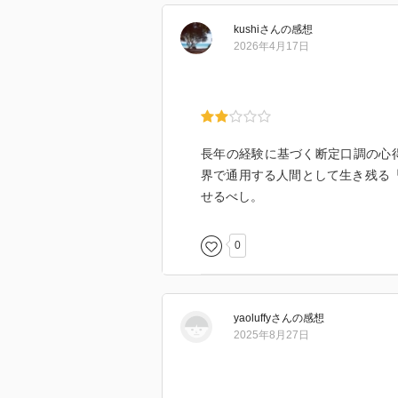
kushi
さん
の感想
2026年4月17日
長年の経験に基づく断定口調の心
界で通用する人間として生き残る「
せるべし。
0
yaoluffy
さん
の感想
2025年8月27日