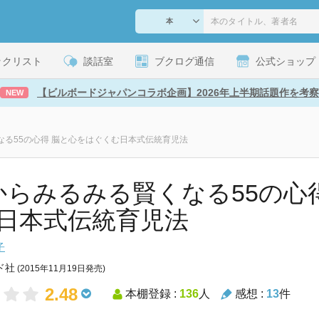
ックリスト
談話室
ブクログ通信
公式ショップ
【ビルボードジャパンコラボ企画】2026年上半期話題作を考察
NEW
なる55の心得 脳と心をはぐくむ日本式伝統育児法
からみるみる賢くなる55の心
日本式伝統育児法
子
ド社
(2015年11月19日発売)
2.48
本棚登録 :
136
人
感想 :
13
件