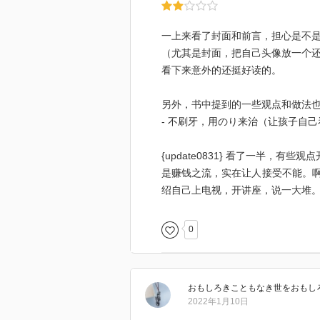
一上来看了封面和前言，担心是不
（尤其是封面，把自己头像放一个还
看下来意外的还挺好读的。
另外，书中提到的一些观点和做法
- 不刷牙，用のり来治（让孩子自
{update0831} 看了一半，
是赚钱之流，实在让人接受不能。
绍自己上电视，开讲座，说一大堆
0
おもしろきこともなき世をおもし
2022年1月10日