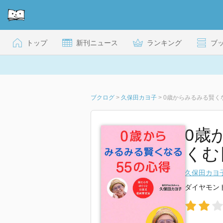
トップ
新刊ニュース
ランキング
ブ
ブクログ
>
久保田カヨ子
>
0歳からみるみる賢く
0歳
くむ
久保田カヨ
ダイヤモン