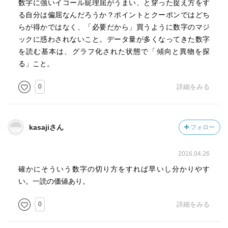
数字に強いイコール屁理屈がうまい、と穿った捉え方をす
相手のハッピーを数字で定義する。
る自分は偏屈なんだろうか？ポイントとクーポンではどち
定価2,000円、卸価格800円
らが得かではなく、「必要だから」買うように数字のマジ
卸売業者→100個受注ほしい→800×100＝８万円
ックに惑わされないこと。データ量が多くなってきた数字
小売業者→50個の仕入希望 ６万円 50×1,200 希望
を読む基本は、グラフ化された状態で「傾向と異物を探
る」こと。
①６万円稼ぐ②在庫を残さず売り切る
100個仕入れてもらう→６万円÷100個＝600円が粗利益
0
詳細をみる
600＋800＝1,400円で販売（定価の３割引き）
サンプリング誤差早見表
kasajiさん
フォロー
サンプル数100 Y10N90→プラマイ６％ Y20N80→プラ
マイ８％ Y30N70→プラマイ9.2％ Y40N60→プラマイ
2016.04.26
9.8％ Y50N50→プラマイ10％
確かにそういう数字の切り方をすれば早いし分かりやす
お店の割引 ％は金額に換算
い。一読の価値あり。
最大50％オフ ３万円の商品→9,000円の値引きが最大
0
詳細をみる
全品30％オフ 10万円の商品→30,000円の値引きが最大