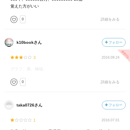
800円×50＝40,000円の売り上げ 700万円÷４万円＝175日
覚えた方がいい
目で損益分岐点
0
詳細をみる
ビジネスにおいて効率が良い悪いの論議→必ず何かしらの
割り算をしていなければウソ
k10bookさん
フォロー
100円ショップ 売上275 ５人で10時間
コンビニ 売上360 ３人で24時間
3
2016.09.24
275÷50→5.5 360÷72→5.0
グラフ、裏、極端。
電卓を持ち歩かない人→暗算の達人 数字に対する意識が
0
詳細をみる
極めて低い人
○を△乗したらいくらか？→=power(○,△)
taka0726さん
フォロー
３年間で売り上げを２倍にしたときの年増加率
1
2016.07.01
=power(2,1/3)