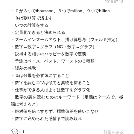
2019.07.13
・０が３つでthousand、６つでmillion、９つでbillion
・％は割り算で済ます
・いつの計算をする
・定量化できると決められる
・ズームインズームアウト、掛け算思考（フェルミ推定）
・数字→数字→グラフ（NG：数字→グラフ）
・説得する相手のハッピーを数字で定義
・予測はベース、ベスト、ワーストの３種類
・誤差の感覚
・％は分母を必ず気にすること
・数字を読むコツは傾向と異物を探ること
・仕事ができる人はまずは数字をグラフ化
・数字の裏を読むためのキーワード（定義は？一方で。極
端に考えると）
・絶対値を信じすぎず、標準偏差を使いこなせ
・数字に込められた感情まで読み取れ
1
詳細をみる