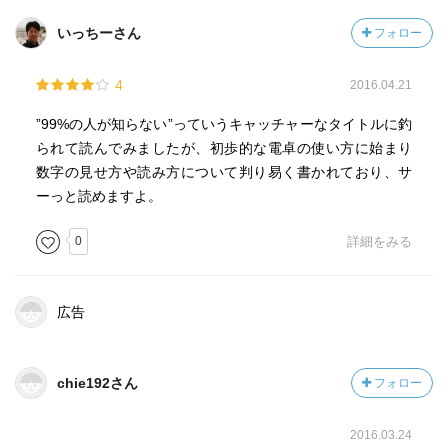
顧客満足度 女性社員の比率 ％は分母を把握せずに評価
しない→％だけを見せる行為は数字を隠している可能性あ
いっちーさん
フォロー
り
4
2016.04.21
10％オフ 10％ポイント還元→支払額/実際に得た価値
（1,000円＋100円） 0.909
”99%の人が知らない”っていうキャッチャーなタイトルに釣
１－0.91＝0.09＝９％
られて読んでみましたが、初歩的な電卓の使い方に始まり
数字の見せ方や読み方について判り易く書かれており、サ
小さい数字を大きく見せる 大きい数字を小さく見せる
ーっと読めますよ。
レモン１個分のビタミンＣ→20mg→錠剤カプセル１つ分
0
詳細をみる
ユニクロ 売上高→上昇傾向 営業利益→さほど変わら
ず グラフ化して見ると明らか
広告
☆売上高の割に営業利益が出ていないのはなぜ？→消費者
還元か体質が悪いのか？
chie192さん
フォロー
数字の裏を読み解く３つのキーワード①定義は？→先入観
を排除②一方で→別の視点に誘導する役割がある③極端に
考えると→物事の本質に迫る役割がある
2016.03.24