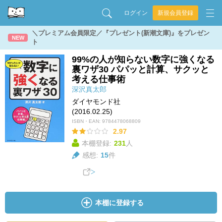
ログイン
新規会員登録
＼プレミアム会員限定／『プレゼント(新潮文庫)』をプレゼン
NEW
ト
99%の人が知らない数字に強くなる
裏ワザ30 パパッと計算、サクッと
考える仕事術
深沢真太郎
ダイヤモンド社
(2016.02.25)
ISBN・EAN:
9784478068809
2.97
本棚登録:
231
人
感想:
15
件
本棚に登録する