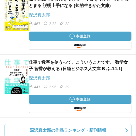
とまる 説明上手になる (知的生きかた文庫)
深沢真太郎
467
3.23
38
仕事で数字を使うって、こういうことです。 数学女
子 智香が教える (日経ビジネス人文庫 B ふ-14-1)
深沢真太郎
447
3.96
39
深沢真太郎の作品ランキング・新刊情報