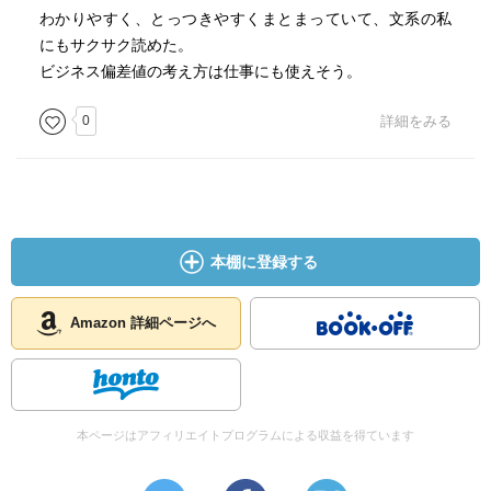
わかりやすく、とっつきやすくまとまっていて、文系の私
アンケートで今までに付き合った人数は？→男は実態の３
にもサクサク読めた。
倍の数、女は実態の３分の１の数を答える。
ビジネス偏差値の考え方は仕事にも使えそう。
日経新聞の記事「バイト時給1,000円時代」→×時給がよく
0
詳細をみる
なった○若者の人口減少、今後もっと人材不足になるだろう
本棚に登録する
Amazon 詳細ページへ
本ページはアフィリエイトプログラムによる収益を得ています