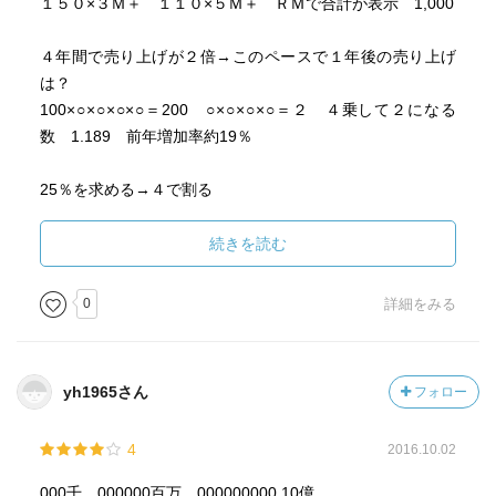
１５０×３Ｍ＋ １１０×５Ｍ＋ ＲＭで合計が表示 1,000
４年間で売り上げが２倍→このペースで１年後の売り上げ
は？
100×○×○×○×○＝200 ○×○×○×○＝２ ４乗して２になる
数 1.189 前年増加率約19％
25％を求める→４で割る
12.5％を求める→25％の半分→８で割る
続きを読む
Aは２時間、Bは４時間→２人同時にやると→１時間で50％
＋25％＝75％ 100÷75＝1.33時間
0
詳細をみる
Aは累計450、今月36 Bは累計1,130、今月13→逆転はい
つ？
yh1965さん
フォロー
差が680、月に23ずつ差が縮小→
4
2016.10.02
１日当たり50個の売上 定価1,000円で原価率２割 販売の
固定費は700万円→
000千、000000百万、000000000 10億