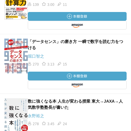
139
3.00
11
「データセンス」の磨き方 一瞬で数字を読む力をつ
ける
堀口智之
270
3.13
15
数に強くなる本 人生が変わる授業 東大→JAXA→人
気数学塾塾長が書いた
永野裕之
278
3.45
24