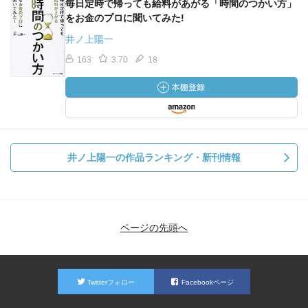
毎日定時で帰っても給料があがる「時間のつかい方」
をお金のプロに聞いてみた!
井ノ上陽一
163
3.70
18
井ノ上陽一の作品ランキング・新刊情報
ページの先頭へ
Twitterフォロー
Facebookページ