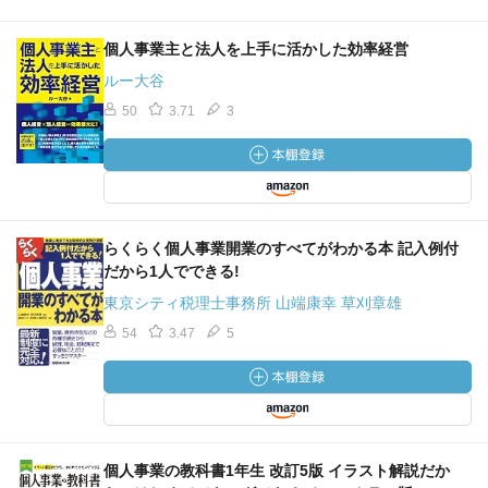
個人事業主と法人を上手に活かした効率経営
ルー大谷
50
3.71
3
らくらく個人事業開業のすべてがわかる本 記入例付
だから1人でできる!
東京シティ税理士事務所 山端康幸 草刈章雄
54
3.47
5
個人事業の教科書1年生 改訂5版 イラスト解説だか