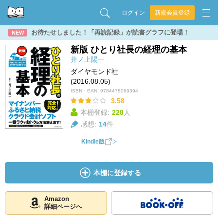
ログイン
新規会員登録
お待たせしました！「再読記録」が読書グラフに登場！
NEW
新版 ひとり社長の経理の基本
井ノ上陽一
ダイヤモンド社
(2016.08.05)
ISBN・EAN:
9784478069394
3.58
本棚登録:
228
人
感想:
14
件
Kindle版
本棚に登録する
Amazon
詳細ページへ