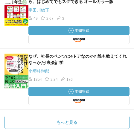
ら、はじめてでもスグできる オールカラー版
宇田川敏正
49
2.67
3
なぜ、社長のベンツは4ドアなのか? 誰も教えてくれ
なっかた!裏会計学
小堺桂悦郎
1354
2.84
176
もっと見る