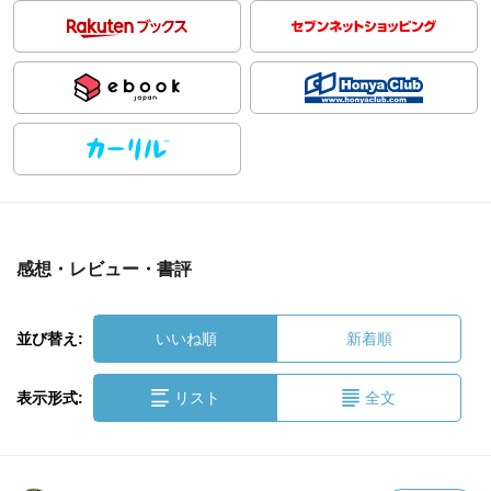
感想・レビュー・書評
並び替え:
いいね順
新着順
表示形式:
リスト
全文