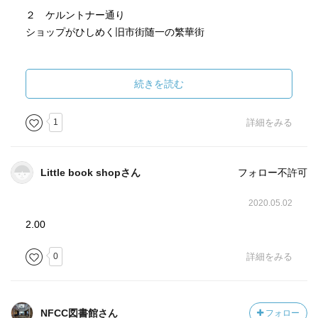
２ ケルントナー通り
ショップがひしめく旧市街随一の繁華街
３ グラーベン
老舗店が並ぶ優雅なショッピングストリート
続きを読む
４ コールマルクト
1
詳細をみる
ハプスブルクの歴史が香る気品漂う散歩道
５ シェーンラテルン小路
Little book shopさん
フォロー不許可
美しいランタンが影を落とす石畳の路地裏
2020.05.02
６ クレント小路
2.00
中世の面影を残すウィーンで最も美しい小路
0
詳細をみる
７ ブルート小路
美しい中庭が点在するエリア
NFCC図書館さん
フォロー