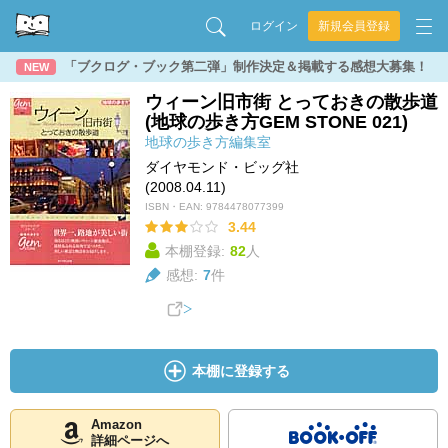
ログイン
新規会員登録
「ブクログ・ブック第二弾」制作決定＆掲載する感想大募集！
NEW
ウィーン旧市街 とっておきの散歩道
(地球の歩き方GEM STONE 021)
地球の歩き方編集室
ダイヤモンド・ビッグ社
(2008.04.11)
ISBN・EAN:
9784478077399
3.44
本棚登録:
82
人
感想:
7
件
本棚に登録する
Amazon
詳細ページへ