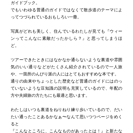
ガイドブック。
でもいわゆる普通のガイドではなくて散歩道のテーマによ
ってつづられているおもしろい一冊。
写真がどれも美しく、住んでいるわたしが見ても『ウィー
ンってこんなに素敵だったかしら？』と思ってしまうほ
ど。
ツアーできたときにはなかなか通らないような裏道や雰囲
気のいい通りなどがたくさん紹介されているので一人旅
や、一箇所のんびり派の人にはとてもおすすめな本です。
通りの由来やちょっとした歴史など普通のガイドにはのっ
ていないような豆知識の説明も充実しているので、年配の
方や夫婦旅の方たちにも最適と思います。
わたしはいつも裏道をねりねり練り歩いているので、だい
たい通ったことあるかなぁ〜なんて思いつつページをめく
ると
『こんなところに、こんなものがあったとは！』と新たな