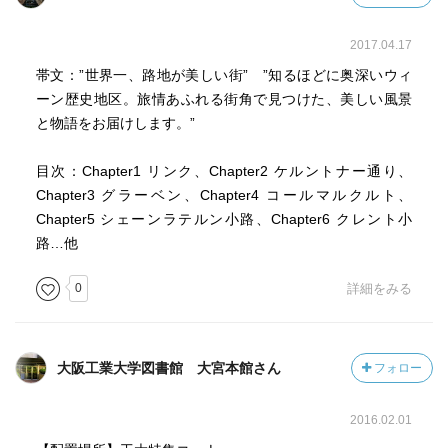
８ ナーグラー小路
古い商人の館や薬局が残る入り組んだ路地
2017.04.17
帯文：”世界一、路地が美しい街” ”知るほどに奥深いウィ
９ バミューダ・トライアングル
ーン歴史地区。旅情あふれる街角で見つけた、美しい風景
ウィーンの若者がつどう夜の人気エリア
と物語をお届けします。”
10 ウィーンツァイレ
目次：Chapter1 リンク、Chapter2 ケルントナー通り、
ウィーンっ子の暮らしぶりが見える市場通り
Chapter3 グラーベン、Chapter4 コールマルクルト、
Chapter5 シェーンラテルン小路、Chapter6 クレント小
11 フンデルトヴァッサー
路…他
色彩鮮やかな建築が作り出す不思議な世界
0
詳細をみる
そして【雑学ノート】では１２にウィーンの森が書かれて
いたのです。
大阪工業大学図書館 大宮本館さん
フォロー
軽い旅ではとてもこれらをまわることはできないので
この本は長期滞在者向きだと思います。
2016.02.01