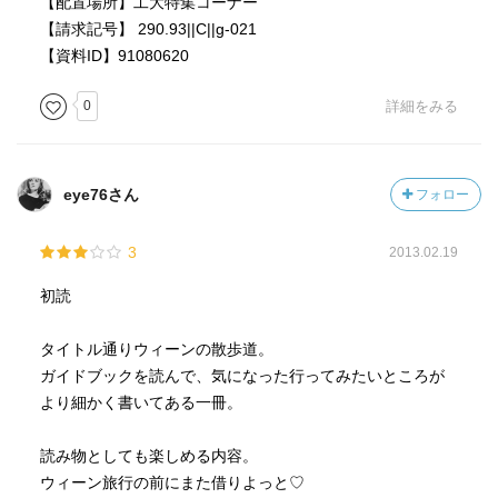
【配置場所】工大特集コーナー
とても良い本でしたが、ウィーンの森をカットされた分
【請求記号】 290.93||C||g-021
減点１にしました。お許しください。
【資料ID】91080620
そこを楽しみにしていたのです。
0
詳細をみる
eye76さん
フォロー
3
2013.02.19
初読
タイトル通りウィーンの散歩道。
ガイドブックを読んで、気になった行ってみたいところが
より細かく書いてある一冊。
読み物としても楽しめる内容。
ウィーン旅行の前にまた借りよっと♡