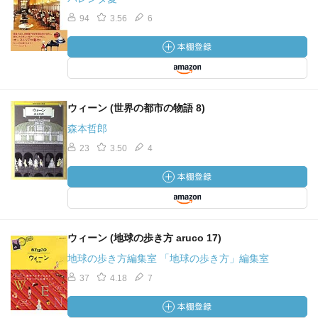
94
3.56
6
ウィーン (世界の都市の物語 8)
森本哲郎
23
3.50
4
ウィーン (地球の歩き方 aruco 17)
地球の歩き方編集室 「地球の歩き方」編集室
37
4.18
7