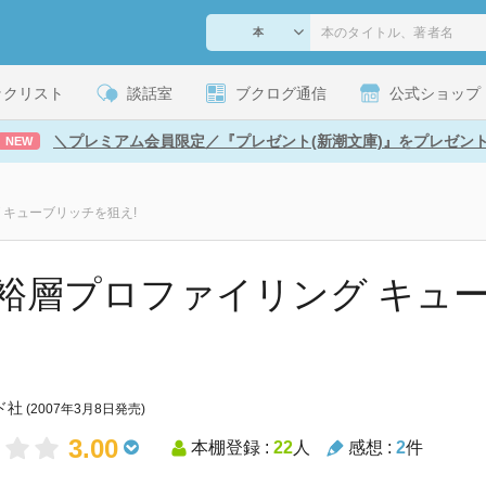
ックリスト
談話室
ブクログ通信
公式ショップ
＼プレミアム会員限定／『プレゼント(新潮文庫)』をプレゼン
NEW
 キューブリッチを狙え!
裕層プロファイリング キュ
ド社
(2007年3月8日発売)
3.00
本棚登録 :
22
人
感想 :
2
件