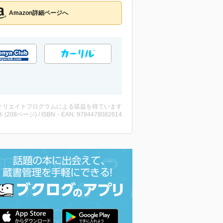
Amazon詳細ページへ
ィリエイトプログラムによる収益を得ています
・本 (208ページ) / ISBN・EAN: 9784478082614