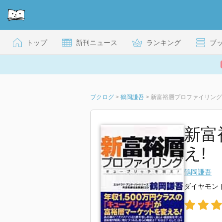
トップ
新刊ニュース
ランキング
ブ
ブクログ
>
鶴岡謙吾
>
新富裕層プロファイリング
新富
え!
鶴岡謙吾
ダイヤモン