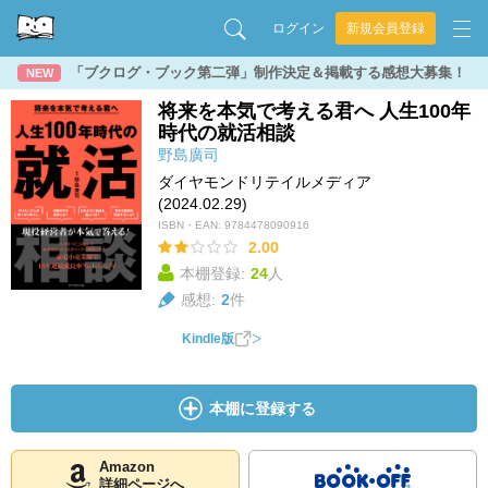
ログイン
新規会員登録
「ブクログ・ブック第二弾」制作決定＆掲載する感想大募集！
NEW
将来を本気で考える君へ 人生100年
時代の就活相談
野島廣司
ダイヤモンドリテイルメディア
(2024.02.29)
ISBN・EAN:
9784478090916
2.00
本棚登録:
24
人
感想:
2
件
Kindle版
本棚に登録する
Amazon
詳細ページへ