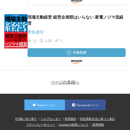
現場主動経営 経営企画部はいらない 家電ノジマ流経
営
野島廣司
13
3.00
1
ページの先頭へ
Twitterフォロー
Facebookページ
PC版に切り替え
ヘルプセンター
利用規約
特定商取引法に基づく表記
プライバシーポリシー
Cookieの使用について
採用情報