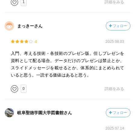
1
詳細をみる
の意味が分からないところがあって、その先の説明はさら
にわからなかったりした。
まっきーさん
フォロー
〇細かい要点・構成といったところを知って、ああこれ気
をつけているとこだなと感じると、自分もそれなりに成長
4
2025.08.03
しているんだとわかってよかった。またすぐに取り入れた
い内容もあって、これらを生かしていきたい。
入門、考える技術・各技術のプレゼン版。但しプレゼンを
資料として配る場合。データだけのプレゼンは禁止とか、
『フレーズ』
スライドメッセージを載せるとか、体系的にまとめられて
・ストーリー説明では、文章表現はグラフィック表現に勝
いると思う。一読する価値はあると思う。
るのです。（略）文章データは、ロジック説明であろうが
ストーリー説明であろうが、順を追って説明していく時に
0
詳細をみる
わかりやすさを発揮してくれるのです。
岐阜聖徳学園大学図書館さん
フォロー
2025.07.14