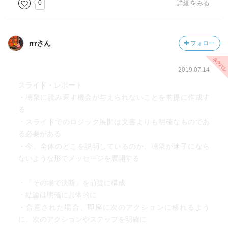
0
詳細をみる
rrrさん
フォロー
2019.07.14
スライド・レポート
・聴衆に読み返す機会が与えられないことを前提に作成す
る
・スライドでのロジック展開は文書よりも明確なものであ
る必要がある
・今、全体のどこを説明しているのか、聴衆が迷子になら
ないような形でメッセージを展開する
・「その場で決断」を前提に構成
・結論は明確に具体的に
・合意された場合、即座に次のアクションに移れるよう
に、次のアクションやステップを明確に