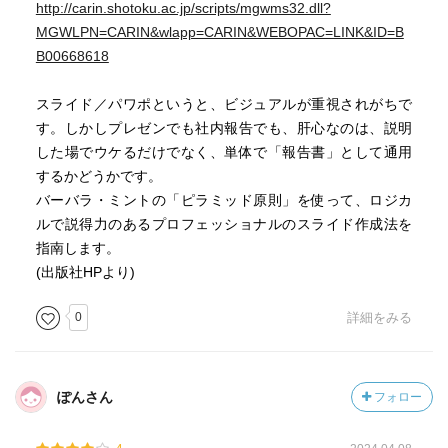
http://carin.shotoku.ac.jp/scripts/mgwms32.dll?
MGWLPN=CARIN&wlapp=CARIN&WEBOPAC=LINK&ID=B
B00668618
スライド／パワポというと、ビジュアルが重視されがちで
す。しかしプレゼンでも社内報告でも、肝心なのは、説明
した場でウケるだけでなく、単体で「報告書」として通用
するかどうかです。
バーバラ・ミントの「ピラミッド原則」を使って、ロジカ
ルで説得力のあるプロフェッショナルのスライド作成法を
指南します。
(出版社HPより)
0
詳細をみる
ぽんさん
フォロー