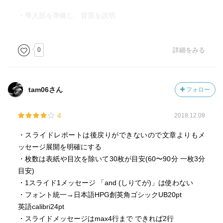
・導入部を準備し、背景を説明
0
詳細をみる
tam06さん
フォロー
4
2018.12.09
・スライドレポートは後戻りができないので文章よりもメ
ッセージ展開を明確にする
・枚数は表紙や目次を除いて30枚が目安(60〜90分 一枚3分
目安)
・1スライド1メッセージ 「and (しりてが)」は使わない
・フォント統一→日本語HPG創英角ゴシックUB20pt
英語calibri24pt
・スライドメッセージはmax4行まで できれば2行