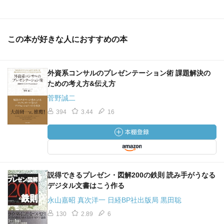
この本が好きな人におすすめの本
外資系コンサルのプレゼンテーション術 課題解決の
ための考え方&伝え方
菅野誠二
394
3.44
16
説得できるプレゼン・図解200の鉄則 読み手がうなる
デジタル文書はこう作る
永山嘉昭 真次洋一 日経BP社出版局 黒田聡
130
2.89
6