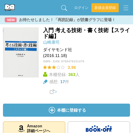
ログイン
新規会員登録
お待たせしました！「再読記録」が読書グラフに登場！
NEW
入門 考える技術・書く技術【スライ
ド編】
山崎康司
ダイヤモンド社
(2016.11.18)
ISBN・EAN:
9784478101476
3.96
本棚登録:
363
人
感想:
17
件
本棚に登録する
Amazon
詳細ページへ