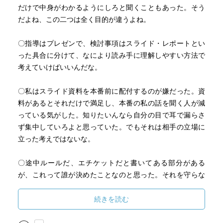
だけで中身がわかるようにしろと聞くこともあった。そう
だよね、この二つは全く目的が違うよね。
〇指導はプレゼンで、検討事項はスライド・レポートとい
った具合に分けて、なにより読み手に理解しやすい方法で
考えていけばいいんだな。
〇私はスライド資料を本番前に配付するのが嫌だった。資
料があるとそれだけで満足し、本番の私の話を聞く人が減
っている気がした。知りたいんなら自分の目で耳で漏らさ
ず集中していろよと思っていた。でもそれは相手の立場に
立った考えではないな。
〇途中ルールだ、エチケットだと書いてある部分がある
が、これって誰が決めたことなのと思った。それを守らな
いことがなぜ悪いのかがわからない部分があった。
続きを読む
〇前作を読まずにこの本を読んだこと、自分の基礎能力が
不足していたことが影響しているとは思うが、カタカナ語