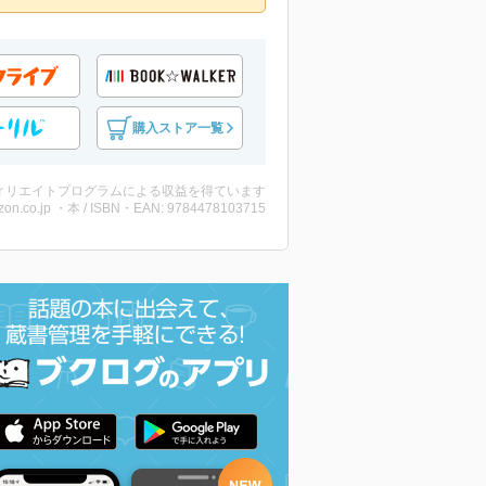
購入ストア一覧
ィリエイトプログラムによる収益を得ています
on.co.jp ・本 / ISBN・EAN: 9784478103715