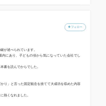
機感を持ち、
ルーチンワークを捨て、
業）に舵取りした話。
とユニークで特殊なように思えるが、
フォロー
議なほど会社の戦略に対して整合性が保たれている。
分（の会社・業界）に当てはめたら何ができるだろう
の鍵が述べられています。
。
圏内にあり、子どもの頃から気になっていた会社でし
見学したくなります。
は本書を読んでからでした。
ばかり」と言った固定観念を捨てて大成功を収めた内容
うに熱くなれました。