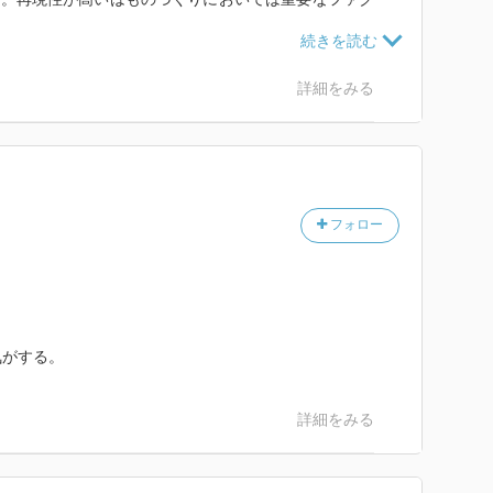
由
詳細をみる
積される
れやるべきだわ
(器用貧乏っていうのかも)が評価されるようにもなっ
フォロー
ナルがたくさんいるよりはジェネラリスト(上に書いた
も会社のトイレが綺麗だった。
気がする。
もないところを学生さんや見学者は見てる笑
詳細をみる