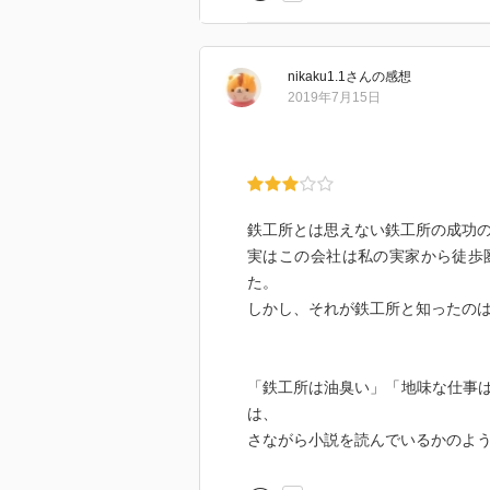
このままでは先が知れていると危
売上の８割を占める大企業からの
少量多品種生産（高単価の知的作
nikaku1.1
さん
の感想
2019年7月15日
著者の一つ一つの施策だけを見る
一本の筋が通っているために不思
どんな業界・業種の人でも、「自
か？」と
鉄工所とは思えない鉄工所の成功
考えるためのヒントが貰えるはず
実はこの会社は私の実家から徒歩
この本読んだら、間違いなく工場
た。
そんな素晴らしい本です。
しかし、それが鉄工所と知ったの
「鉄工所は油臭い」「地味な仕事
は、
さながら小説を読んでいるかのよ