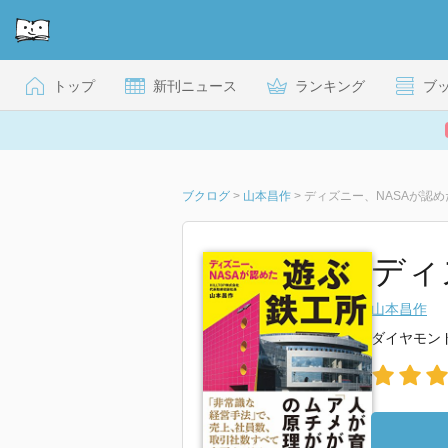
トップ
新刊ニュース
ランキング
ブ
ブクログ
>
山本昌作
>
ディズニー、NASAが認め
ディ
山本昌作
ダイヤモン