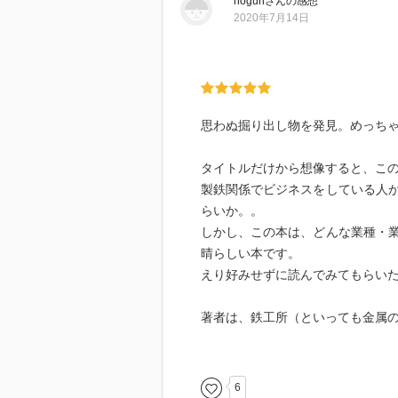
noguri
さん
の感想
2020年7月14日
思わぬ掘り出し物を発見。めっち
タイトルだけから想像すると、こ
製鉄関係でビジネスをしている人
らいか。。
しかし、この本は、どんな業種・
晴らしい本です。
えり好みせずに読んでみてもらい
著者は、鉄工所（といっても金属
会社自体はファミリービジネスで
著者の会社は元々は大手企業の孫
6