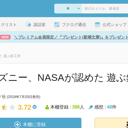
ックリスト
談話室
ブクログ通信
公式ショップ
＼プレミアム会員限定／『プレゼント(新潮文庫)』をプレゼン
NEW
た 遊ぶ鉄工所
ズニー、NASAが認めた 遊
ド社
(2018年7月20日発売)
3.72
本棚登録 :
388
人
感想 :
48
件
本棚に登録