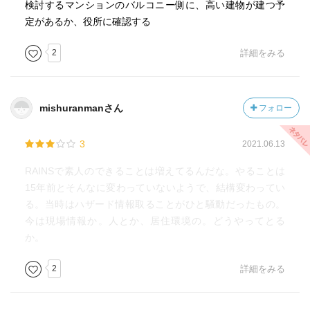
検討するマンションのバルコニー側に、高い建物が建つ予
定があるか、役所に確認する
2
詳細をみる
mishuranmanさん
フォロー
3
2021.06.13
RAINSで素人のできることは増えてるんだな。やることは
15年前とそんなに変わっていないようで、結構変わってい
る。当時はハザード情報取ることがひと騒動だったもの。
今は現場情報か。人とか、居住環境の。どうやってとる
か。
2
詳細をみる