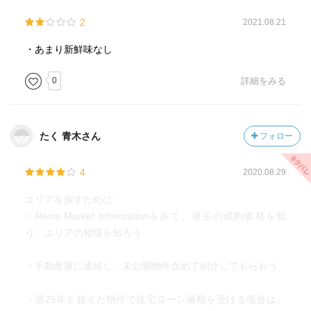
2
2021.08.21
・あまり新鮮味なし
0
詳細をみる
たく 青木さん
フォロー
4
2020.08.29
エリアを探すために:
・Reins Market Informationをみて、過去の成約価格を知
り、エリアの相場を知ろう
・不動産屋に連絡し、未公開物件含めて紹介してもらおう
・築25年を超えた物件で住宅ローン減税を受ける場合は、