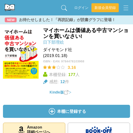
ログイン
新規会員登録
お待たせしました！「再読記録」が読書グラフに登場！
NEW
マイホームは価値ある中古マンショ
ンを買いなさい!
日下部理絵
ダイヤモンド社
(2019.01.18)
ISBN・EAN:
9784478103968
3.16
本棚登録:
177
人
感想:
12
件
Kindle版
本棚に登録する
Amazon
詳細ページへ