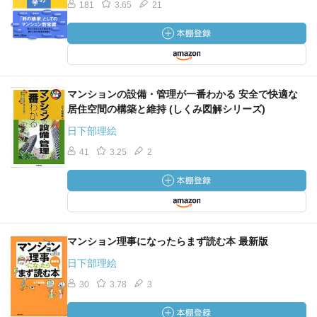
181
3.65
21
マンションの設備・管理が一番わかる 安全で快適な
居住空間の構築と維持 (しくみ図解シリーズ)
日下部理絵
41
3.25
2
マンション理事になったらまず読む本 最新版
日下部理絵
30
3.78
3