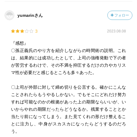
ただ時間を「消費」するのではなく、そこに「投資」の視
点を持ち計画を立てタスクに落とし込む。
yumarinさん
フォロー
スケジュールは1週間で管理し、1日を24時間でフルに使い
3
2023.08.08
こなす（リフレッシュや家族との時間も含め）。
『感想』
そりゃ、差がつくのも当たり前。
〇孫正義氏のやり方を紹介しながらの時間術の説明。これ
は、結果的には成功したとして、上司の強権発動で下の者
本当に学び多き一冊ですが、学んだことを少しでも実践す
が苦労するわけで、その不満を抑圧するだけの力やカリス
る為に、来年の手帳はさっそく従来型から変更して取り組
マ性が必要だと感じるところも多々あった。
んでいこうと思います。
〇上司が外部に対して締め切りを公言する。確かにこんな
ことされたらもうやるしかない。でもそこにどれだけ努力
説明
すれば可能なのかの根拠があった上の期限ならいいが、い
内容紹介
いからやれの期限だったらどうなるか。残業することとか
・著者は元ソフトバンク社長室長で、長年にわたり孫正義
当たり前になってしまう。また見てくれの形だけ整えるこ
社長の右腕として孫社長から下される鬼のようなむちゃぶ
とに注力し、中身がスカスカになったらどうするのだろ
りの嵐を見事に処理・解決してきました。猛烈、スピー
う。
ド、朝令暮改、思いつき、毀誉褒貶、前例なし、同時にあ