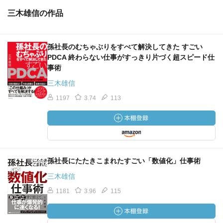
三木雄信の作品
孫社長のむちゃぶりをすべて解決してきた すごい
PDCA 終わらない仕事がすっきり片づく超スピード仕
事術
三木雄信
1197
3.74
113
孫社長にたたきこまれたすごい「数値化」仕事術
三木雄信
1181
3.96
115