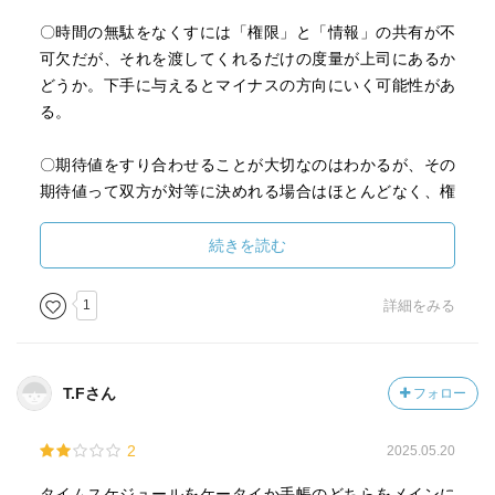
ちこちに手を出す……こんなイメージのままの孫社長の仕
〇時間の無駄をなくすには「権限」と「情報」の共有が不
事ぶりですが、それを管理・調整して、処理、解決する原
可欠だが、それを渡してくれるだけの度量が上司にあるか
動力となったのが本書で紹介する時間術です。
どうか。下手に与えるとマイナスの方向にいく可能性があ
・本書の構成はまず「時間だけはどんなに金を出しても買
る。
えない」「時間は人生で最も貴重な資源」という孫社長の
時間に対する考え方、多くの事業を同時並行で、かつ最速
〇期待値をすり合わせることが大切なのはわかるが、その
で成果をあげ続ける孫流の時間管理の考えの紹介から始ま
期待値って双方が対等に決めれる場合はほとんどなく、権
ります。そして、孫社長が実際に命じた例えば「A社を〇カ
力のある方の都合による期待値になってしまう。
月以内に買収しろ」「Bという新規事業は〇週間後にマスコ
続きを読む
ミに公表する。それまでに事業計画を作る」といった「む
〇仕事の成果は何時間仕事をしたかではなく、どれだけア
ちゃぶり」を解決してきたエピソードを交えた具体的な時
ウトプットを出したかであることは理論としては分かって
1
詳細をみる
間術に展開していくことが類書との最大の違いです。しか
いるが、結構時間が重視されてしまうんだよね。仕事が速
も、ノウハウも手帳の使い方、時間配分方法、刷新方法な
く終わったからって残りの時間を遊んでいることはできな
ど、非常に具体的で、誰でもマネできる普遍的な内容にま
い。それは仕事が終わっていない人から見たら気分がよく
で落とし込んでおり非常に実践的です。実際、著者は現在
T.Fさん
フォロー
ないし、その人の仕事が終わっていないのに終わっている
は英会話学校を経営していますが、『時間術』を導入して
と錯覚している人も結構いるから更に気分が悪い。
業界では異例の残業ゼロを実現し注目されています。こう
2
2025.05.20
した足元で実現している残業をゼロにするノウハウも収載
〇仕事が早い人が他の人をフォローする。それは自分の成
タイムスケジュールをケータイか手帳のどちらをメインに