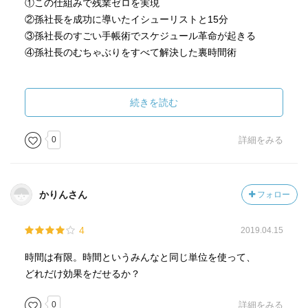
①この仕組みで残業ゼロを実現
②孫社長を成功に導いたイシューリストと15分
③孫社長のすごい手帳術でスケジュール革命が起きる
④孫社長のむちゃぶりをすべて解決した裏時間術
本書でもあるように「時間術は目的ではなく、手段であ
る」は疑う余地もない。本書で紹介されている技術はその
続きを読む
まま使うことはなかなか難しい。しかし時間術のあるべき
姿が描かれており著者はそれを最高の手段・ツールとして
0
詳細をみる
みごとに使いこなしている。
それを使いこなすには多くの前提があって然るべきでもあ
かりんさん
フォロー
り、もちろん著者自身もそれが全て揃っている中で運用し
ていたわけではなく必要に応じて血の滲むような努力と並
4
2019.04.15
行してこなしてきているはずである。
時間は有限。時間というみんなと同じ単位を使って、
すごい人でも素晴らしい仕組みは簡単に生み出せない。簡
どれだけ効果をだせるか？
単にモノにも出来ない。
0
詳細をみる