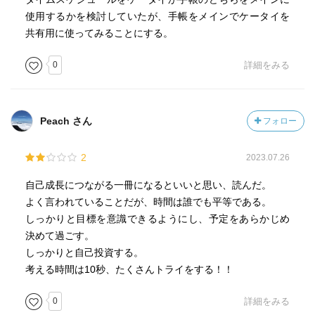
されているので、非常に説得力のある1冊です。
長にも寄与するからと納得できればよい。あとはその姿を
使用するかを検討していたが、手帳をメインでケータイを
著者について
会社に評価してもらえるかだよね。
共有用に使ってみることにする。
1972年生まれ。東大学経済学部卒。三菱地所を経てソフト
バンク入社。ソフトバンク社長室長に就任。孫正義氏のも
〇スケジュールは仕事のみでなくプライベートなことも立
0
詳細をみる
とで、マイクロソフトとのジョイントベンチャーや、日本
てるのは確かにいいなと思った。私は仕事と私的なことと
債券信用銀行(現・あおぞら銀行)買収、およびソフトバンク
の時間を明確に分けなくてもよいと思っている。どちらも
の通信事業参入のベースとなった、ブロードバンド事業の
自分を形成する大切なものだし、どちらかに迷惑をかける
プロジェクトマネージャーとして活躍。ソフト一連の事業
Peach さん
フォロー
ことなどたくさんあるのだから、一緒に考えることでより
を通して「時間術」の土台を構築。2006年に独立後、ラー
効率的になると思えるからだ。また楽しいことも予定に入
ニング・テクノロジー企業「トライオン株式会社」を設
2
2023.07.26
れておけると、辛いことも頑張れる。
立。1年で使える英語をマスターするOne Year English プロ
自己成長につながる一冊になるといいと思い、読んだ。
グラム〈TORAIZ〉を運営し、高い注目を集めている。労働
〇人の力を借りることは考えの中に入れてもよい。でもそ
よく言われていることだが、時間は誰でも平等である。
時間が長くなりがちな英語学習業界の中で、残業が月平均4
れは相手の都合を考えながらで、だからこそ自分も相手に
しっかりと目標を意識できるようにし、予定をあらかじめ
時間を実現し、その時間術のノウハウの注目が集まる。自
力を貸せる人間にならないといけない。
決めて過ごす。
身も「残業ゼロ」で、高い生産性と圧倒的なスピードで仕
しっかりと自己投資する。
事をこなし、ビジネスとプライベートの両方を充実させる
考える時間は10秒、たくさんトライをする！！
ことに成功している。著書に、『孫社長のむちゃぶりを解
決してきたすごいPDCA』(D社)孫社長にたたきこまれた す
0
詳細をみる
ごい「数値化」仕事術(PHP)、『なぜあの人は中学英語で世