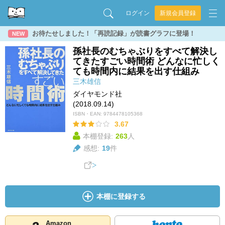
ログイン
新規会員登録
お待たせしました！「再読記録」が読書グラフに登場！
NEW
孫社長のむちゃぶりをすべて解決し
てきたすごい時間術 どんなに忙しく
ても時間内に結果を出す仕組み
三木雄信
ダイヤモンド社
(2018.09.14)
ISBN・EAN:
9784478105368
3.67
本棚登録:
263
人
感想:
19
件
本棚に登録する
Amazon