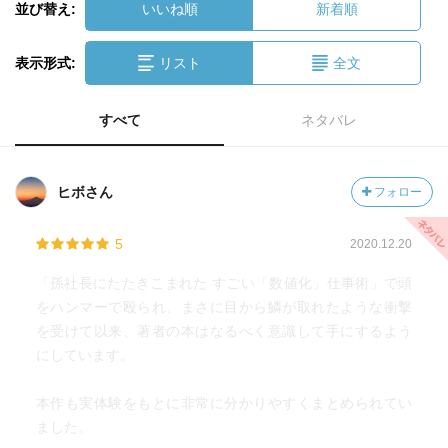
並び替え:
いいね順
新着順
表示形式:
リスト
全文
すべて
ネタバレ
ヒボさん
フォロー
5
2020.12.20
「孫社長にたたきこまれた すごい「数値化」仕事術」で頭
をハンマーで殴られ、まさに目から鱗が取れたような衝撃
を受けて以来、著者の本はなるべく意識して手にするよう
にしています。
本作も実体験をもとに非常に分かりやすくまとめられてい
ました。