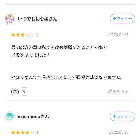
界のトップを説得できるのか――孫正義のYesと言わせる技
術』(祥伝社)、『海外経験ゼロでも仕事が忙しくても「英語
は1年」でマスターできる』(PHP研究所)、『世界のトップ
いつでも初心者さん
フォロー
を10秒で納得させる資料の法則』(東洋経済)など多数。
3
2023.02.06
最初の方の章は私でも改善実践できることがあり
メモを取りました！
やはりなんでも具体化したほうが目標達成になりますね
0
詳細をみる
machirudaさん
フォロー
4
2022.01.30