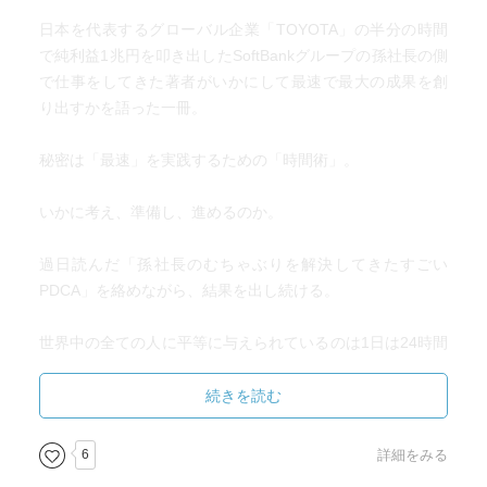
日本を代表するグローバル企業「TOYOTA」の半分の時間
で純利益1兆円を叩き出したSoftBankグループの孫社長の側
で仕事をしてきた著者がいかにして最速で最大の成果を創
り出すかを語った一冊。
秘密は「最速」を実践するための「時間術」。
いかに考え、準備し、進めるのか。
過日読んだ「孫社長のむちゃぶりを解決してきたすごい
PDCA」を絡めながら、結果を出し続ける。
世界中の全ての人に平等に与えられているのは1日は24時間
である。
続きを読む
すなわち無駄を削ぎ落とし、「時間」をいかに100%有効活
用するか。
6
詳細をみる