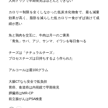
人間ドックで早期発見はほとんどできない
カロリー制限を全くしなかった低炭水化物食で、最も減量
効果が高く、脂肪を減らした低カロリー食がずば抜けて成
績が悪い
魚と鶏肉を交互に、牛肉は月一のご褒美
「青魚」サバ、アジ、サンマ、イワシを毎日食べる
チーズは「ナチュラルチーズ」
プロセスチーズは日持ちするよう作られた
アルコールは週100グラム
大腸CTなら安全で低負担
胃癌、食道癌は内視鏡で早期発見
膵臓癌はMR-CP
前立腺がんはPSA検査