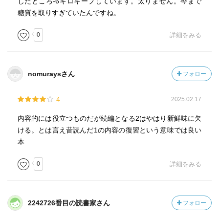
食パンよりクロワッサン→たくさんのバターが使われてお
したところ-6キロキープしています。太りません。今まで
り血糖値が上がりにくい
糖質を取りすぎていたんですね。
0
詳細をみる
夕食には一切炭水化物を摂らないが理想
「後を引くモノ」は最初から食べない フライドポテト、
スナック菓子
パスタなら冷製パスタ
nomuraysさん
フォロー
長生きに最も必要なものは知性 仕事で成功するよりも、
4
2025.02.17
お金持ちになるよりも、健康で長生きすることが一番大事
内容的には役立つものだが続編となる2はやはり新鮮味に欠
鉄鍋はＯK（鉄は過剰なら排出される） アルミ鍋は×（体
ける。とは言え昔読んだ1の内容の復習という意味では良い
内に蓄積・脳への蓄積はアルツハイマーの原因）
本
0
詳細をみる
顔の擦り洗いはシワの原因 顔のマッサージもシワを増や
す。
2242726番目の読書家さん
フォロー