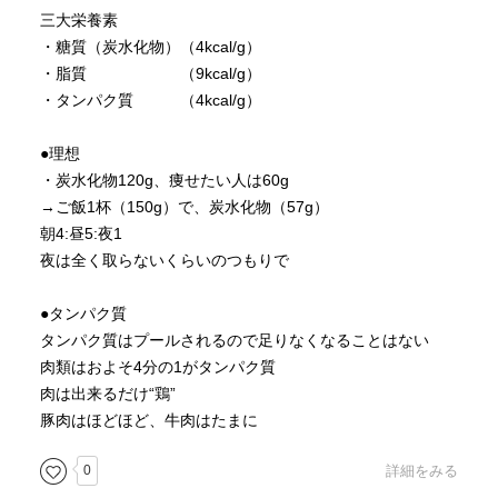
三大栄養素
・糖質（炭水化物）（4kcal/g）
・脂質 （9kcal/g）
・タンパク質 （4kcal/g）
●理想
・炭水化物120g、痩せたい人は60g
→ご飯1杯（150g）で、炭水化物（57g）
朝4:昼5:夜1
夜は全く取らないくらいのつもりで
●タンパク質
タンパク質はプールされるので足りなくなることはない
肉類はおよそ4分の1がタンパク質
肉は出来るだけ“鶏”
豚肉はほどほど、牛肉はたまに
0
詳細をみる