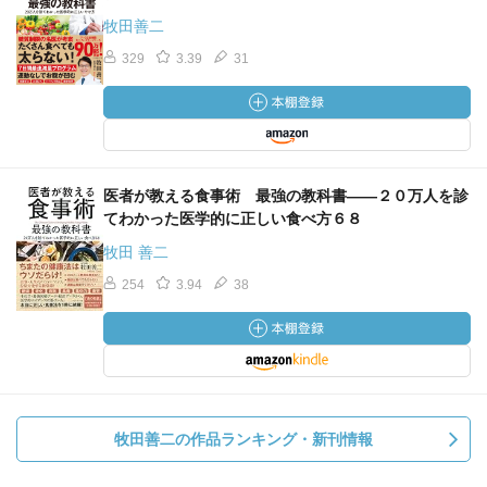
牧田善二
329
3.39
31
医者が教える食事術 最強の教科書――２０万人を診
てわかった医学的に正しい食べ方６８
牧田 善二
254
3.94
38
牧田善二の作品ランキング・新刊情報