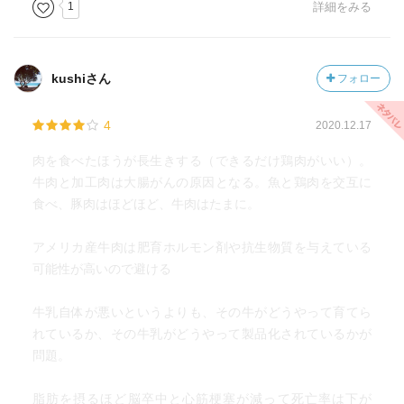
1
詳細をみる
kushiさん
フォロー
4
2020.12.17
肉を食べたほうが長生きする（できるだけ鶏肉がいい）。
牛肉と加工肉は大腸がんの原因となる。魚と鶏肉を交互に
食べ、豚肉はほどほど、牛肉はたまに。
アメリカ産牛肉は肥育ホルモン剤や抗生物質を与えている
可能性が高いので避ける
牛乳自体が悪いというよりも、その牛がどうやって育てら
れているか、その牛乳がどうやって製品化されているかが
問題。
脂肪を摂るほど脳卒中と心筋梗塞が減って死亡率は下が