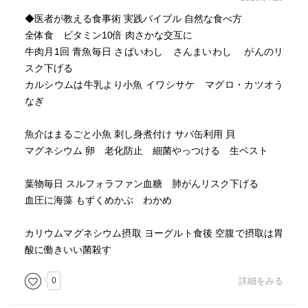
安いオリーブオイルは使わない。
◆医者が教える食事術 実践バイブル 自然な食べ方
フライドポテトは絶対に避けたい悪魔の食べ物。
全体食 ビタミン10倍 肉さかな交互に
牛肉月1回 青魚毎日 さばいわし さんまいわし がんのリ
腹部と胸部のCT検査、胃と大腸の内視鏡検査（大腸CTでも
スク下げる
OK）、脳のMRI検査で早期発見。
カルシウムは牛乳より小魚 イワシサケ マグロ・カツオう
（肺のレントゲン、便潜血、バリウム、腹部超音波検査は
なぎ
意味なし）
魚介はまるごと小魚 刺し身煮付け サバ缶利用 貝
前立腺がんを発見する「PSA（腫瘍マーカー）検査」は信
マグネシウム 卵 老化防止 細菌やっつける 生ベスト
用できる。
葉物毎日 スルフォラファン血糖 肺がんリスク下げる
イチョウ葉エキスのサプリは効果あるが、コンドロイチン
血圧に海藻 もずくめかぶ わかめ
やグルコサミンは効果なし。肝油も古くて新しい健康維持
サプリ。
カリウムマグネシウム摂取 ヨーグルト食後 空腹で摂取は胃
酸に働きいい菌殺す
ビタミンDはがん予防効果が期待でき、1日400（IU）まで
0
詳細をみる
OK