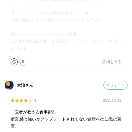
蒸した鶏は後を引かないかも？
魚と鶏を交互に・牛肉は月１度のごちそうとする。
⑤「ダイエットすると筋肉が落ちる」 ✖
体重が減ると筋肉が落ちるというのがあり得ない
アメリカ産を避ける→成長ホルモン、病気予防のための抗
生物質☆アメリカ産牛肉を批判する筆者＝TV、大手メディ
現代人にとってバランスのいい食事
アが干すのも納得！
1.炭水化物は減らす 2.脂質はもっととる 3.タンパク質は
そのまま
青魚、小魚 シラス、じゃこ 鮭、サバ缶（味噌煮、蒲焼
は糖質多いので注意）
0
詳細をみる
卵は生卵がおススメ オーガニック飼料使用なら６個入り
700円
太治さん
フォロー
明太子 赤をはっきり出すために亜硝酸ナトリウム・塩分
も多
4
2025.03.29
葉物野菜（ほうれん草、小松菜、モロヘイヤ…）
「医者が教える食事術2」
果菜（トマト、ナス、キュウリ、オクラ、ズッキー
断言感は強いがアップデートされてない健康への知識の宝
ニ…） 皮を剥かず丸ごと食べる
庫。
根菜（イモ類、カボチャ、レンコン…）炭水化物多い