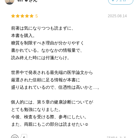
eri ☻さん
フォロー
5
2025.08.14
前著は気になりつつも読まずに、
本書を購入。
糖質を制限すべき理由が分かりやすく
書かれている。なかなかの情報量で、
読み終えた時には付箋だらけ。
世界中で発表される最先端の医学論文から
厳選された信頼に足る情報が本書に
盛り込まれているので、信憑性は高いかと…。
個人的には、第５章の健康診断についてが
とても勉強になりました。
今後、検査を受ける際、参考にしたい。
また、両親にもこの部分は読ませたい☺︎