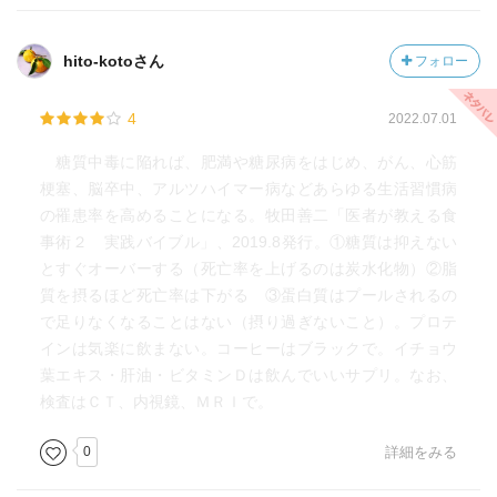
hito-kotoさん
フォロー
4
2022.07.01
糖質中毒に陥れば、肥満や糖尿病をはじめ、がん、心筋
梗塞、脳卒中、アルツハイマー病などあらゆる生活習慣病
の罹患率を高めることになる。牧田善二「医者が教える食
事術２ 実践バイブル」、2019.8発行。①糖質は抑えない
とすぐオーバーする（死亡率を上げるのは炭水化物）②脂
質を摂るほど死亡率は下がる ③蛋白質はプールされるの
で足りなくなることはない（摂り過ぎないこと）。プロテ
インは気楽に飲まない。コーヒーはブラックで。イチョウ
葉エキス・肝油・ビタミンＤは飲んでいいサプリ。なお、
検査はＣＴ、内視鏡、ＭＲＩで。
0
詳細をみる