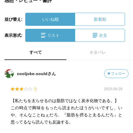
感想・レビュー・書評
並び替え:
いいね順
新着順
表示形式:
リスト
全文
すべて
ネタバレ
cooljoke-souldさん
フォロー
3
2025.09.28
【私たちを太らせるのは脂肪ではなく炭水化物である。】
この時点で興味をもったら読まれたほうがいいですし、い
や、そんなことねぇだろ、『脂肪を摂ると太るんだろ』と
思ってるなら読んでも反論する。