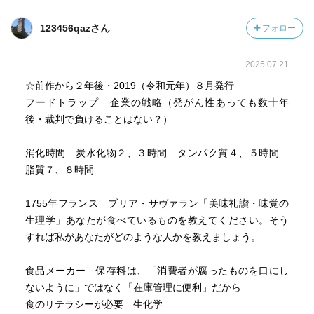
男性で貧血があった場合、どこかで出血が起きている可能
性大。
123456qazさん
フォロー
2025.07.21
☆前作から２年後・2019（令和元年）８月発行
フードトラップ 企業の戦略（発がん性あっても数十年
後・裁判で負けることはない？）
消化時間 炭水化物２、３時間 タンパク質４、５時間
脂質７、８時間
1755年フランス ブリア・サヴァラン「美味礼讃・味覚の
生理学」あなたが食べているものを教えてください。そう
すれば私があなたがどのような人かを教えましょう。
食品メーカー 保存料は、「消費者が腐ったものを口にし
ないように」ではなく「在庫管理に便利」だから
食のリテラシーが必要 生化学