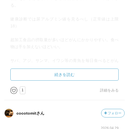
る。
健康診断では尿アルブミン値を見るべし（正常値は上限
18）
超加工食品の摂取量が多いほどがんにかかりやすい。食べ
物は手を加えないほどいい。
サバ、アジ、サンマ、イワシ等の青魚を毎日食べるとがん
のリスクが下がる。
ツナ缶の油はEPAやDHAが溶け込んでるので、捨てずに使
続きを読む
う。
1
詳細をみる
野菜はお金をかけてでも有機無農薬を食べたほうが費用対
効果が高い。
cocotomitさん
フォロー
チーズはナチュラルチーズを選ぶ（プロセスはNG）
2026.04.29