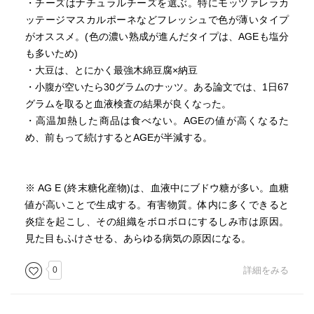
・チーズはナチュラルチーズを選ぶ。特にモッツァレラカ
食べ過ぎる遠因）
ッテージマスカルポーネなどフレッシュで色が薄いタイプ
甘酒＝ほぼ糖質 発酵食品（キムチ、漬物）＝塩分多い
がオススメ。(色の濃い熟成が進んだタイプは、AGEも塩分
リンゴ酢、黒酢（口当たりよくする多量の砂糖）
も多いため)
・大豆は、とにかく最強木綿豆腐×納豆
×頭脳労働には甘いものが必要 仕事中に糖質を必要とする
・小腹が空いたら30グラムのナッツ。ある論文では、1日67
のは山岳救助隊だけ
グラムを取ると血液検査の結果が良くなった。
ニキビ、吹き出物→糖質を減らすべき チョコ、ナッツは
・高温加熱した商品は食べない。AGEの値が高くなるた
関係なし
め、前もって続けするとAGEが半減する。
白いご飯を日本人が食べられるようになったのは近年 白
米＝ソウルフード（アメリカ人のピザ、コーラ、ハンバー
※ AG E (終末糖化産物)は、血液中にブドウ糖が多い。血糖
ガーと同じ）
値が高いことで生成する。有害物質。体内に多くできると
牛乳 牛への抗生物質多・高温殺菌で乳酸菌などの栄養素
炎症を起こし、その組織をボロボロにするしみ市は原因。
は失われている。
見た目もふけさせる、あらゆる病気の原因になる。
ラクトアイス、コーヒーミルク 植物油脂（トランス脂肪
0
詳細をみる
酸） 植物油脂と水に乳化剤