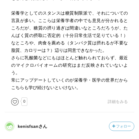
栄養学としてのスタンスは糖質制限派で、それについての
言及が多い。ここらは栄養学者の中でも意見が分かれると
ころだが、糖質の摂り過ぎは間違いなところだろうが、た
んぱく質の摂取に否定的（十分日常生活で足りている！）
なところや、肉食を薦める（タンパク質は摂れるが不要な
脂質、カロリーは？）辺りは同意できなかった。
さらに乳酸菌などにもはほとんど触れられておらず、最近
のマイクロバイオームの研究はまだ反映されていないよ
う。
常にアップデートしていくのが栄養学・医学の世界だから
こちらも学び続けないといけない。
0
詳細をみる
kenisfsanさん
フォロー