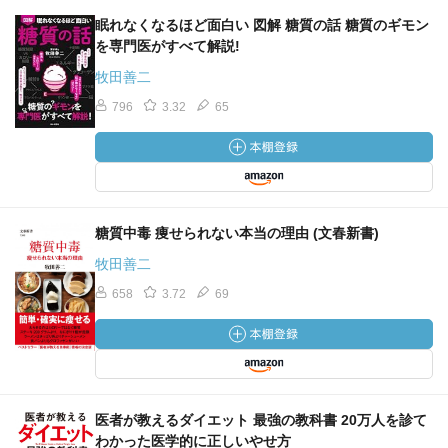
眠れなくなるほど面白い 図解 糖質の話 糖質のギモン
を専門医がすべて解説!
牧田善二
796
3.32
65
糖質中毒 痩せられない本当の理由 (文春新書)
牧田善二
658
3.72
69
医者が教えるダイエット 最強の教科書 20万人を診て
わかった医学的に正しいやせ方