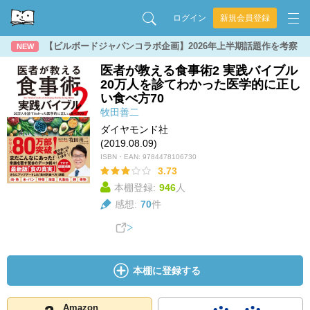
ログイン
新規会員登録
【ビルボードジャパンコラボ企画】2026年上半期話題作を考察
NEW
医者が教える食事術2 実践バイブル
20万人を診てわかった医学的に正し
い食べ方70
牧田善二
ダイヤモンド社
(2019.08.09)
ISBN・EAN:
9784478106730
3.73
本棚登録:
946
人
感想:
70
件
本棚に登録する
Amazon