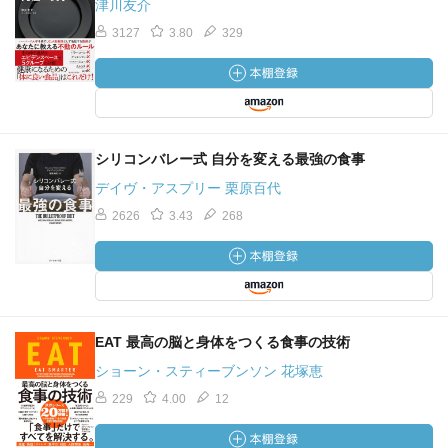
津川友介
3127
3.80
329
シリコンバレー式 自分を変える最強の食事
デイヴ・アスプリー 栗原百代
2626
3.43
268
EAT 最高の脳と身体をつくる食事の技術
ショーン・スティーブンソン 花塚恵
229
4.00
12