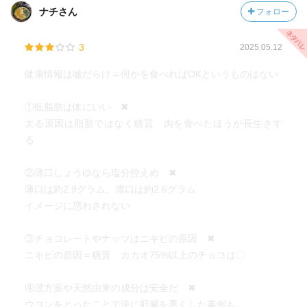
エネルギーを使う順番
ナチさん
フォロー
食べた糖質（ブドウ糖と酸素からATP）→ブドウ糖がなくな
ると果糖や乳糖
3
2025.05.12
→筋肉や肝臓のグリコーゲン→脂肪（脂肪酸がベータ酸化
することでケトン体）
健康情報は嘘だらけ→何かを食べればOKというものはない
人間ドックの胃バリウム、肺レントゲン、便潜血→早期発
①低脂肪は体にいい ✖
見できず がんで亡くなった人もちゃんと検査受けていた
太る原因は脂肪ではなく糖質 肉を食べたほうが長生きす
が見つかった時は手遅れだったパターン
る
P139 脂肪の分類 飽和脂肪酸、不飽和脂肪酸…UpNoteに
②薄口しょうゆなら塩分控えめ ✖
保存した！
薄口は約2.9グラム、濃口は約2.6グラム
イメージに惑わされない
タンパク質の摂り過ぎに注意 肉類は総量の1/4がタンパク
質
③チョコレートやナッツはニキビの原因 ✖
プロテインは気軽に飲んではいけない。ろ過作業のために
ニキビの原因＝糖質 カカオ75%以上のチョコは〇
腎臓に大きな負担
④漢方薬や天然由来の成分は安全だ ✖
肉なら鶏☆唐揚げ食べた後の満足感を得る調理法要検討・
ウコンをとったことで逆に肝臓を悪くした事例も