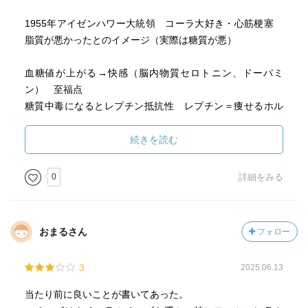
1955年アイゼンハワー大統領 コーラ大好き・心筋梗塞
脂質が悪かったとのイメージ（実際は糖質が悪）
血糖値が上がる→快感（脳内物質セロトニン、ドーパミ
ン） 至福点
糖質中毒になるとレプチン抵抗性 レプチン＝痩せるホル
モン
続きを読む
糖質を摂取して血中に増えすぎたブドウ糖→インスリンの
働きで中性脂肪へ（体に溜まる）
0
詳細をみる
ポッテンジャーの猫実験 生のエサ→生命力が強い猫にな
る
おまるさん
フォロー
炭水化物＝糖質＋食物繊維 ご飯、パン、そば･･･の食物繊
3
2025.06.13
維は極小
当たり前に良いことが書いてあった。
嘘 低脂肪、１日30品目（2000年に厚労省指針から削除・