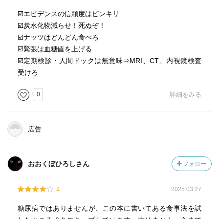
☑️エビデンスの信頼度はピンキリ
アブラナ科の野菜 ブロッコリー、カリフラワー、カブ、
☑️炭水化物減らせ！死ぬぞ！
大根、キャベツ、白菜、チンゲンサイ…生野菜ならなお良
☑️ナッツはどんどん食べろ
い
☑️緊張は血糖値を上げる
海藻〇 味付け海苔・韓国のり× きくらげ〇
☑️定期検診・人間ドックは無意味⇒MRI、CT、内視鏡検査
受けろ
牛乳はあえて飲まなくても良い
ナチュラルチーズ モッツアレラ
0
詳細をみる
ヨーグルトは１日100ｇから200ｇで十分 低脂肪をセール
スポイントにしたものを選ぶ必要なし
木綿豆腐と納豆は最高 納豆は夕食
広告
枝豆（フライパンで蒸し焼き）☆電子レンジは有効か？
ナッツ類〇 市販のアーモンドミルクはやめておけ→砂
糖、添加物多
おおくぼひろしさん
フォロー
オリーブオイル ギリシャ人24Ｌ/年 スペイン人14Ｌ/年
4
2025.03.27
日本１Ｌ/年
糖尿病ではありませんが、この本に書いてある食事法を試