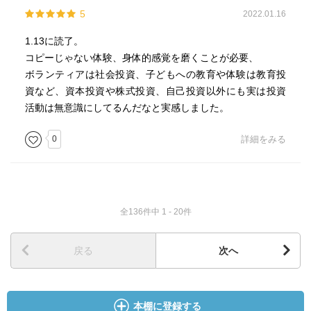
5
2022.01.16
選択すること→選択肢を絞り、『残りの可能性を捨てる』
1.13に読了。
目的→世の中が明るくなること
コピーじゃない体験、身体的感覚を磨くことが必要、
利他的（偽善）ではなく、世の中が明るくならなければ自
ボランティアは社会投資、子どもへの教育や体験は教育投
分へのリターンもなくなってしまう
資など、資本投資や株式投資、自己投資以外にも実は投資
活動は無意識にしてるんだなと実感しました。
消費ではない「浪費」にはリターンが生まれない
けどするなら「自覚」して浪費する
0
詳細をみる
脱サンクコスト
≒「投資したお金、時間を取り返したいという気持ち」から
脱する
全136件中 1 - 20件
人現関係のポートフォリオを分散する
戻る
次へ
本棚に登録する