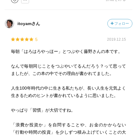
ィブ投資を「ひふみ」というブランドで体現して、日本の
成長のため、皆様の資産形成のために全力を尽くしてまい
りました。
itoyamさん
フォロー
当社には、ひふみの思想を深く理解し、自ら実践できる優
5
2019.12.15
秀なチームがおり、経験豊富で信頼できる経営陣が、引き
続き会社を支えていきます。さらに、SBIグループという強
毎朝「はろはろやっほー」とつぶやく藤野さんの本です。
力な企業基盤のもとで、ひふみはこれまで以上に安定的か
つ持続的な成長を目指していきます。
なんで毎朝同じことをつぶやいてるんだろう？って思って
ましたが、この本の中でその理由が書かれてました。
私自身はレオス・キャピタルワークスを退任いたします
が、
人生100年時代の中に生きる私たちが、長い人生を元気よく
ファウンダーとしてお客様の先頭に立って、ひふみを応援
生きるためのヒントが書かれているように思いました。
してまいります。
やっぱり「習慣」が大切ですね。
長年にわたり信じて託していただいたお客様、販売パート
ナー、取引先の皆様には、心より感謝申し上げます。
「浪費か投資か」を自問することや、お金のかからない
「行動や時間の投資」を少しずつ積み上げていくことの大