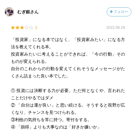
3分の自己紹介
起承転結のあるエピソード
むぎ銀さん
フォロー
・自分の仕事を目指した想い
・仕事の変遷
3
2022.06.29
・最近起きた会社での出来事
「投資家」になる本ではなく、「投資家みたい」になる方
法を教えてくれる本。
投資家みたいに考えることができれば、「今の行動」その
ものが変えられる。
自分のこれからの行動を変えてくれそうなメッセージがた
くさん詰まった良い本でした。
① 投資には決断する力が必要。ただ何となくや、言われた
ことだけやるではダメ
② 「自分は運が良い」と思い続ける。そうすると視野が広
くなり、チャンスを見つけられる。
③利他の気持ちを常に持つ。寄付をする。
④ 「損得」よりも大事なのは「好きか嫌いか」