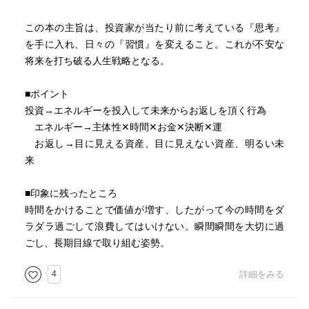
この本の主旨は、投資家が当たり前に考えている『思考』
を手に入れ、日々の『習慣』を変えること。これが不安な
将来を打ち破る人生戦略となる。
■ポイント
投資→エネルギーを投入して未来からお返しを頂く行為
エネルギー→主体性✕時間✕お金✕決断✕運
お返し→目に見える資産、目に見えない資産、明るい未
来
■印象に残ったところ
時間をかけることで価値が増す、したがって今の時間をダ
ラダラ過ごして浪費してはいけない。瞬間瞬間を大切に過
ごし、長期目線で取り組む姿勢。
4
詳細をみる