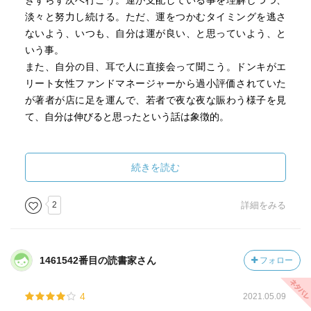
きずらず次へ行こう。運が支配している事を理解しつつ、
淡々と努力し続ける。ただ、運をつかむタイミングを逃さ
ないよう、いつも、自分は運が良い、と思っていよう、と
いう事。
また、自分の目、耳で人に直接会って聞こう。ドンキがエ
リート女性ファンドマネージャーから過小評価されていた
が著者が店に足を運んで、若者で夜な夜な賑わう様子を見
て、自分は伸びると思ったという話は象徴的。
良い会社は、理念がしっかりしている事、従業員が明る
く、挨拶してくれる、とか当たり前の事書いてる、と思い
続きを読む
きや、成長や投資のリターンってすぐに返って来るもので
なし、毎日の積み重ねに他ならないという事。
2
詳細をみる
朝の時間の有効活用、読書、挨拶する等は、まあ、他でも
聞いたな…個人的にはお腹いっぱい。あ、こういう姿勢は
1461542番目の読書家さん
フォロー
いけませんな。
4
2021.05.09
投資の要素