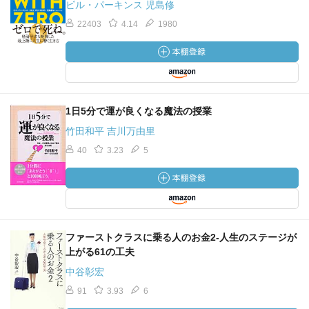
ビル・パーキンス 児島修
22403
4.14
1980
1日5分で運が良くなる魔法の授業
竹田和平 吉川万由里
40
3.23
5
ファーストクラスに乗る人のお金2-人生のステージが
上がる61の工夫
中谷彰宏
91
3.93
6