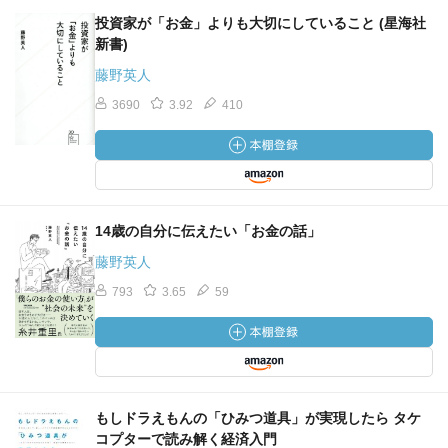
投資家が「お金」よりも大切にしていること (星海社
新書)
藤野英人
3690
3.92
410
14歳の自分に伝えたい「お金の話」
藤野英人
793
3.65
59
もしドラえもんの「ひみつ道具」が実現したら タケ
コプターで読み解く経済入門