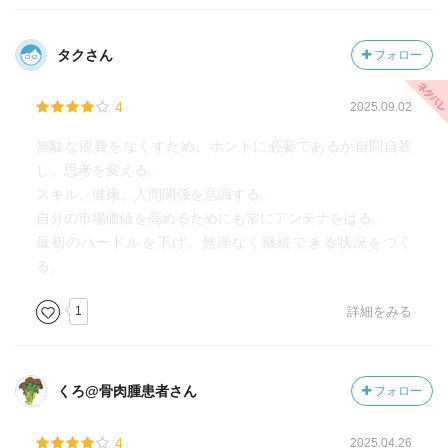
あるので、うまい。
タクさん
フォロー
4
2025.09.02
無駄な浪費をなくすため、ホントに必要であるか自問自答
し、思考を変える。
スキル、健康、人間関係を意識する。
自分の市場価値を高めるためにも常にアンテナをはる。
最初のハードルを下げ、無理なく継続できる状況をつく
る。
1
詳細をみる
くろ@骨肉腫患者さん
フォロー
4
2025.04.26