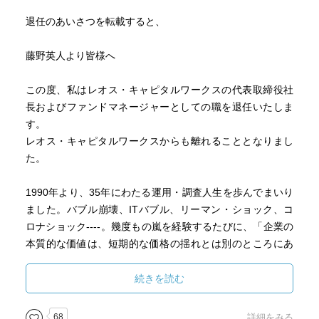
退任のあいさつを転載すると、
藤野英人より皆様へ
この度、私はレオス・キャピタルワークスの代表取締役社
長およびファンドマネージャーとしての職を退任いたしま
す。
レオス・キャピタルワークスからも離れることとなりまし
た。
1990年より、35年にわたる運用・調査人生を歩んでまいり
ました。バブル崩壊、ITバブル、リーマン・ショック、コ
ロナショック----。幾度もの嵐を経験するたびに、「企業の
本質的な価値は、短期的な価格の揺れとは別のところにあ
る」 という確信を深めてきました。
アクティブ投資とは、数字との戦いではなく、人との対話
続きを読む
だと私は信じています。経営者の目を見て、事業の現場を
歩き、そこに宿る「本物の力」を見極める----。そのアクテ
68
詳細をみる