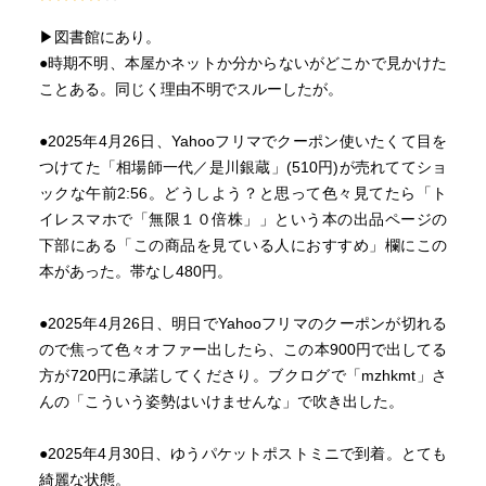
▶図書館にあり。
●時期不明、本屋かネットか分からないがどこかで見かけた
ことある。同じく理由不明でスルーしたが。
●2025年4月26日、Yahooフリマでクーポン使いたくて目を
つけてた「相場師一代／是川銀蔵」(510円)が売れててショ
ックな午前2:56。どうしよう？と思って色々見てたら「ト
イレスマホで「無限１０倍株」」という本の出品ページの
下部にある「この商品を見ている人におすすめ」欄にこの
本があった。帯なし480円。
●2025年4月26日、明日でYahooフリマのクーポンが切れる
ので焦って色々オファー出したら、この本900円で出してる
方が720円に承諾してくださり。ブクログで「mzhkmt」さ
んの「こういう姿勢はいけませんな」で吹き出した。
●2025年4月30日、ゆうパケットポストミニで到着。とても
綺麗な状態。