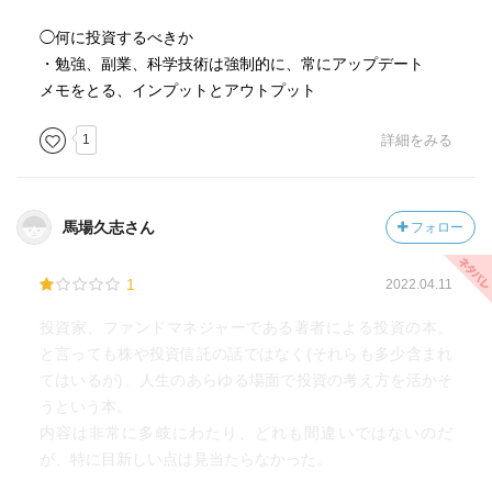
◯何に投資するべきか
・勉強、副業、科学技術は強制的に、常にアップデート
メモをとる、インプットとアウトプット
1
詳細をみる
馬場久志さん
フォロー
1
2022.04.11
投資家、ファンドマネジャーである著者による投資の本。
と言っても株や投資信託の話ではなく(それらも多少含まれ
てはいるが)、人生のあらゆる場面で投資の考え方を活かそ
うという本。
内容は非常に多岐にわたり、どれも間違いではないのだ
が、特に目新しい点は見当たらなかった。