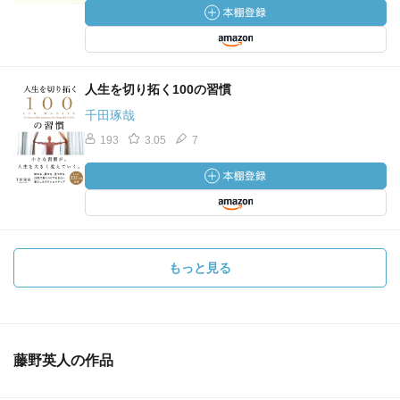
人生を切り拓く100の習慣
千田琢哉
193
3.05
7
もっと見る
藤野英人の作品