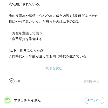
式で紹介されている。
他の投資本や習慣ノウハウ本に似た内容も3割ほどあったが
特にやってみたいな、と思ったのは以下の2点。
・お金を意識して使う
・自己紹介を準備する
[以下、参考になった点]
☆同時代人＝年齢が違っても同じ時代を生きている
×同世代→〇同時代というマインド
続きを読む
投資は未来からお返しをもらうこと
0
詳細をみる
お金を使う時の気持ち（感情）に目を向ける→無自覚に消
費（投資）しない
マサラチャイさん
フォロー
応援するつもりで消費を行う→お金を意識して使う