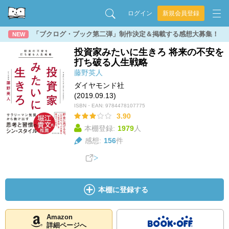
ログイン
新規会員登録
「ブクログ・ブック第二弾」制作決定＆掲載する感想大募集！
NEW
投資家みたいに生きろ 将来の不安を
打ち破る人生戦略
藤野英人
ダイヤモンド社
(2019.09.13)
ISBN・EAN:
9784478107775
3.90
本棚登録:
1979
人
感想:
156
件
本棚に登録する
Amazon
詳細ページへ