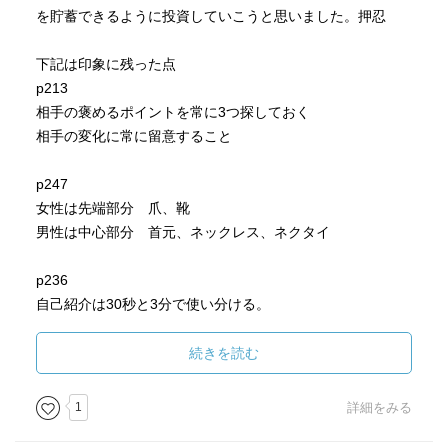
を貯蓄できるように投資していこうと思いました。押忍
下記は印象に残った点
p213
相手の褒めるポイントを常に3つ探しておく
相手の変化に常に留意すること
p247
女性は先端部分 爪、靴
男性は中心部分 首元、ネックレス、ネクタイ
p236
自己紹介は30秒と3分で使い分ける。
名前、所属、今やっていること（自分がやっていること
と、相手の関心がある折衷）を30秒で話す
続きを読む
→人に関わる仕事が好きで、今はリハビリの仕事をしてい
ます。
1
詳細をみる