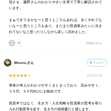
切さを、藤野さんのわかりやすい文章で丁寧に解説されて
で、本書の内容は、「BOOK」データベースによると、次の
います。
とおり。
まぁできてるかなーと思うところもあれば、全くやれてな
---引用開始
いなーと思うところもあり、まだまだ投資家みたいに生き
れてないなと思ったりしながら楽しく読めました。
投資家ほど「成長」を間近で見続けてきた人はいない！サ
ラリーマン気質から抜け出す思考と習慣のシン・スタイ
6
詳細をみる
ル。
---引用終了
Minoru.さん
フォロー
5
2021.07.24
筆者の考えがわかりやすくまとまっており、読みやすく、
２０代、３０代向けにお勧めです。
投資本ではなく、生き方・人生戦略を投資家の思考を取り
入れ行動変革を促す、生き方の指南書だと感じます。