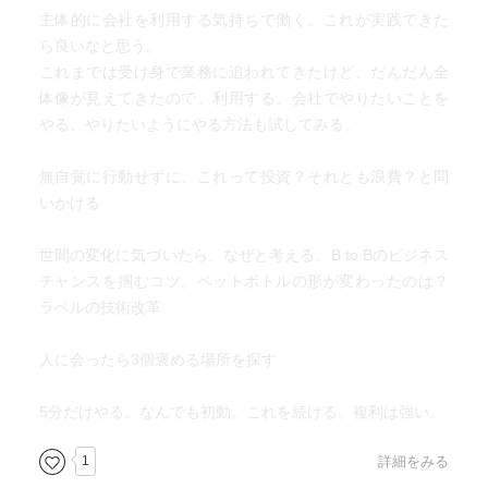
自分の中の「主体性」を養い
主体的に会社を利用する気持ちで働く。これが実践できた
「時間」と「お金」の使い方に自覚的になり、
ら良いなと思う。
「運」の流れに身を任せながら、
これまでは受け身で業務に追われてきたけど、だんだん全
人生の「決断」をする
体像が見えてきたので、利用する、会社でやりたいことを
やる、やりたいようにやる方法も試してみる。
投資とはエネルギーを投入して、未来からお返しをいただ
く行為。
無自覚に行動せずに、これって投資？それとも浪費？と問
好き嫌いの軸で動く。
いかける
全ての行動の前に、それは投資か、浪費か？を自問する。
世間の変化に気づいたら、なぜと考える。B to Bのビジネス
チャンスを掴むコツ。ペットボトルの形が変わったのは？
意外だったのは、日本人は自己的で、自分、もしくは自分
ラベルの技術改革
の会社さえ豊かであれば良いという考えをするという指
摘。日本人が寄付しないのは、自己的な考えだからだとい
人に会ったら3個褒める場所を探す
う。日本人は周りに親切で優しい、と言うじゃない？それ
は物差しが違うのか。利他の意識が社会を潤し、ひいては
5分だけやる。なんでも初動。これを続ける。複利は強い。
自分も潤し、豊かになることを目指そう、と。それは確か
に、と思う。一方で、海外特にアメリカは寄付文化。ま
1
詳細をみる
あ、アメリカは寄付すると税金対策になると言う仕組みが