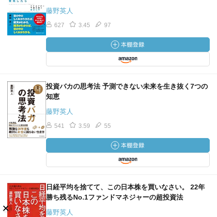
藤野英人
627
3.45
97
投資バカの思考法 予測できない未来を生き抜く7つの
知恵
藤野英人
541
3.59
55
日経平均を捨てて、この日本株を買いなさい。 22年
勝ち残るNo.1ファンドマネジャーの超投資法
藤野英人