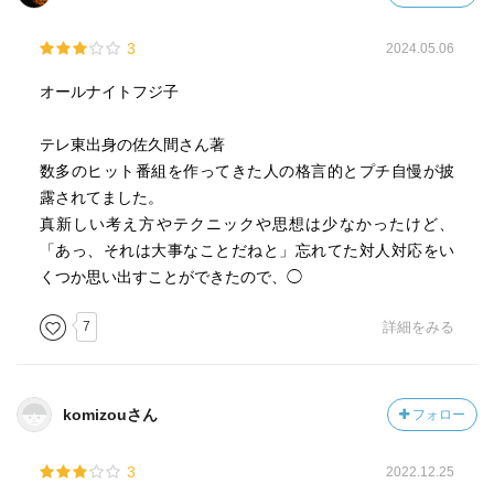
命潰しながら
あくまでもポイントを外さないことを心掛けてきたのだと
3
2024.05.06
想像している。
佐久間さん、これからも面白い番組お待ちしてます！
オールナイトフジ子
テレ東出身の佐久間さん著
数多のヒット番組を作ってきた人の格言的とプチ自慢が披
露されてました。
真新しい考え方やテクニックや思想は少なかったけど、
「あっ、それは大事なことだねと」忘れてた対人対応をい
くつか思い出すことができたので、◯
7
詳細をみる
komizouさん
フォロー
3
2022.12.25