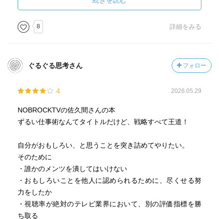
続きを読む
8
詳細をみる
ぐるぐる思考さん
フォロー
4
2026.05.29
NOBROCKTVの佐久間さんの本
ずるい仕事術なんてタイトルだけど、戦略すべて王道！
自分がおもしろい、と思うことを突き詰めてやりたい。
そのために
・誰かのメンツを潰してはいけない
・おもしろいことを他人に認められるために、尽くせる努
力をしたか
・視聴率が絶対のテレビ業界において、別の評価指標を勝
ち取る