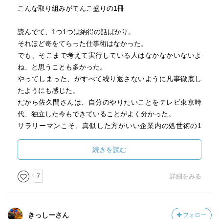
こんな取り組みがてんこ盛りの1冊
読んでて、1つ1つは納得の話ばかり。
それほど奇をてらった仕事術はなかった。
でも、そこまで考えて実行している人はなかなかいないよ
ね、と思うことも多かった。
やってしまった、がすべて繰り返さないように凡事徹底し
たようにも感じた。
だから佐久間さんは、自分のやりたいことをテレビ東京時
代、独立した今もできていることがよく分かった。
サラリーマンこそ、真似した方がいい企業内の処世術の1
冊。
とにかく組織で外したくない人にオススメです。
続きを読む
ちなみに、プライベートの鞄がトートバックだったり、
7
詳細をみる
NOBROCKTVでの佐久間さんの髪型などを見る限り、本人
は結構ずぼらな人だと思う。
だから、つまらないことで道を阻まれたくなくて、一生懸
きっしーさん
フォロー