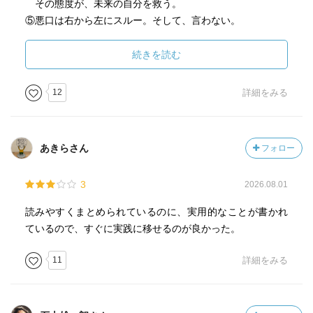
その態度が、未来の自分を救う。
⑤悪口は右から左にスルー。そして、言わない。
悪口を言う人と認識されるのは、かなり損。
⑥期待しすぎない。
続きを読む
現実を冷静に見つめ淡々と働く。
熱い心と冷たい頭をもつ。
12
詳細をみる
⑦人を責めずに「仕組み」を変える。
⑧時間の使い方を見直す。
1日、1週間、1ヵ月をどんなふうに使っていくか。
あきらさん
フォロー
何を観て、何を体験するか。
10年後の自分が後悔しないか考える
3
2026.08.01
読みやすくまとめられているのに、実用的なことが書かれ
ているので、すぐに実践に移せるのが良かった。
11
詳細をみる