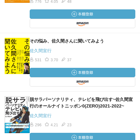
776
4.05
48
その悩み、佐久間さんに聞いてみよう
佐久間宣行
531
3.70
37
脱サラパーソナリティ、テレビを飛び出す~佐久間宣
行のオールナイトニッポン0(ZERO)2021-2022~
佐久間宣行
296
4.21
23