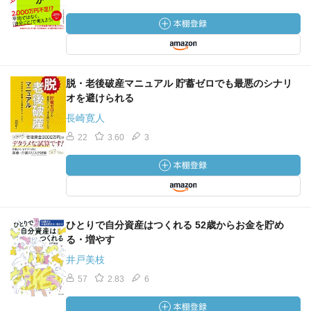
第７章 孤独対策にはコストも必要
・「ご近所人脈」は意外に大事
・金銭感覚のあう友人を大事にしよう
脱・老後破産マニュアル 貯蓄ゼロでも最悪のシナリ
オを避けられる
・「友人と一緒に暮らす」選択肢
長崎寛人
22
3.60
3
・老後も働き続けることが一番の孤独対策
・パートナーとは籍を入れるべきなのか？
ひとりで自分資産はつくれる 52歳からお金を貯め
る・増やす
第８章 自分の死後の対策
井戸美枝
57
2.83
6
・希望はエンディングノートに整理