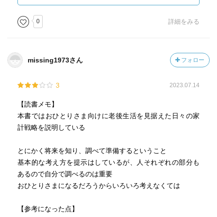
・ 普通預金に置きっぱなしはすぐやめる
0
詳細をみる
・ 1日休みを取って「固定費」を見直す
missing1973さん
フォロー
・ 離れて暮らす親族を扶養に入れる
3
2023.07.14
・ ふるさと納税は必ずやる
【読書メモ】
本書ではおひとりさま向けに老後生活を見据えた日々の家
計戦略を説明している
第３章 独身者のお金の貯め方・増やし方
とにかく将来を知り、調べて準備するということ
・「とりあえず財形貯蓄」の思考停止をやめる
基本的な考え方を提示はしているが、人それぞれの部分も
あるので自分で調べるのは重要
・1 おつり投資で、チリツモで貯める
おひとりさまになるだろうからいろいろ考えなくては
・ つみたてNISAとiDeCo、独身者によいのは？
【参考になった点】