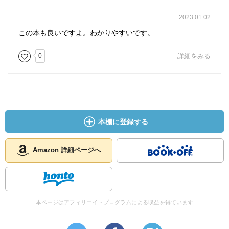
「孤独死保険」で
う！】
2023.01.02
・終の棲家は元気なうちに考える
「独身」は今やひとつのライフスタイル。
この本も良いですよ。わかりやすいです。
でも、税金や社会保険などの制度は結婚して子供がいる人
0
詳細をみる
を中心に設計されており、独身者は不利な場合がありま
す。
第５章 病気や介護の不安に備える
また独身者の老後には、現役時代には見えにくい落とし穴
も！ひとりで楽しく自由に生きていくためには先々まで見
・独身者には、死亡保険より生きるための保険
越した早めのお金対策・老後対策が必要です。
おひとりさまのクライアントを多く持つ税理士が、幸せな
本棚に登録する
・就業不能保険に入っておく
老後を安心して迎えるためにやっておくといいことを教え
ます。
・医療保険はどれくらい必要か
Amazon 詳細ページへ
・健康保険限度額適用認定証を取っておこう
・民間の介護保険で、介護の安心も買っておこう
本ページはアフィリエイトプログラムによる収益を得ています
・手術の同意書にサインしてくれる人を必ずキープ