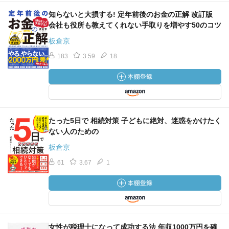
知らないと大損する! 定年前後のお金の正解 改訂版
会社も役所も教えてくれない手取りを増やす50のコツ
板倉京
183
3.59
18
たった5日で 相続対策 子どもに絶対、迷惑をかけたく
ない人のための
板倉京
61
3.67
1
女性が税理士になって成功する法 年収1000万円を確