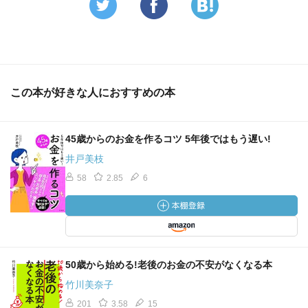
第６章 親の介護・相続対策
・独身者は親の介護を押し付けられがち
この本が好きな人におすすめの本
・介護離職は破滅への道
45歳からのお金を作るコツ 5年後ではもう遅い!
・会社の介護制度を確認しておく
井戸美枝
58
2.85
6
・一緒に住んでたら必ず「世帯分離」
・要介護状態の親がいると税金が数十万戻ってくる？
・親の介護が始まる前にやっておくべきこと
50歳から始める!老後のお金の不安がなくなる本
竹川美奈子
201
3.58
15