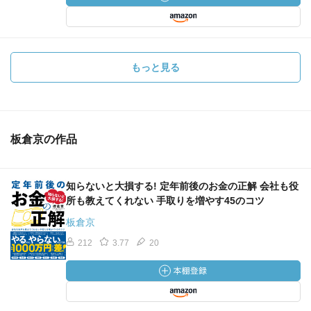
・お葬式・お墓の手続き
・財産は相続？寄付？
もっと見る
・住まいの手続きは
・ペットはどうする
・デジタル遺品はいつごろどう処分？
板倉京の作品
・お墓はどこに入る
知らないと大損する! 定年前後のお金の正解 会社も役
所も教えてくれない 手取りを増やす45のコツ
・死後の事務手続き（死後事務委任契約）
板倉京
・「おひとりさま信託」は、ありかなしか？
212
3.77
20