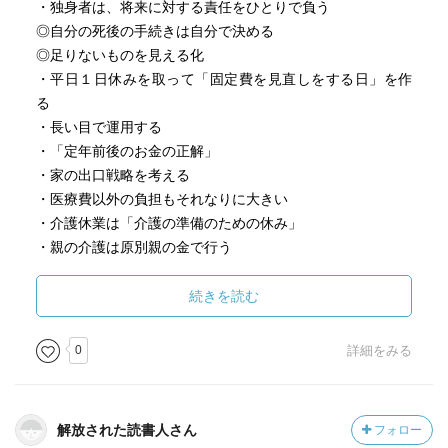
・独身者は、将来に対する責任をひとりで負う
・ 年金を少しでも増額するためにできること
◎自分の死後の手続きは自分で決める
◎足りないものを見える化
・ 民間の年金保険には入るべき？
・平日１日休みを取って「固定費を見直しをする日」を作
る
・長い目で運用する
・「定年前後のお金の正解」
第４章 住まいはどうする？
・家の出口戦略を考える
・医療費以外の負担もそれなりに大きい
・現役時、定年後、終の棲家に分けて考えよう
・介護休業は「介護の準備のための休み」
・親の介護は原別親の金で行う
・独身者は賃貸よりも持ち家が安心の理由
・友達近居
・自分の死後のことを考える
続きを読む
・いつ買うべきか？住宅ローンは？
◎年１回（例えば誕生日とかに）「エンディングノートの
日」と決めて見直す
0
詳細をみる
・老後の新たな選択肢「高齢者シェアハウス」「多世代シ
ェアハウス」
【内容：アマゾンから転記】
・「高齢ひとり暮らしが賃貸に入れない！」の不安解消は
解放された読書人さん
フォロー
【独身者は、既婚者とはお金＆老後対策のポイントが違