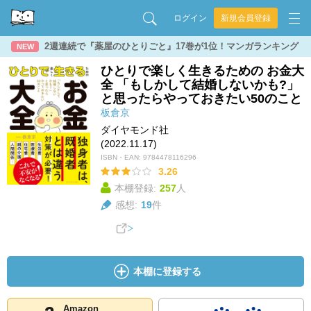
ログイン
新規会員登録
2週連続で『薬屋のひとりごと』17巻が1位！マンガランキング
NEW
ひとりで楽しく生きるための お金大
全 「もしかして結婚しないかも?」
と思ったらやっておきたい50のこと
板倉京
ダイヤモンド社
(2022.11.17)
ISBN・EAN:
9784478116296
3.26
本棚登録:
257
人
感想:
19
件
本棚に登録する
Amazon