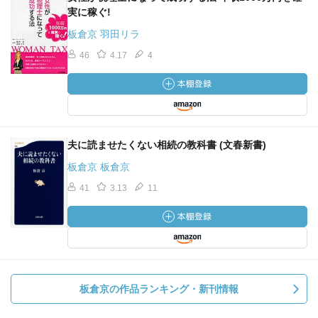
実に稼ぐ!
板倉京 羽田リラ
46
4.17
4
夫に読ませたくない相続の教科書 (文春新書)
板倉京 板倉京
41
3.13
11
板倉京の作品ランキング・新刊情報