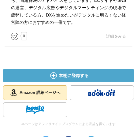
ら、問題解決のアドバイスをしています。ECサイトやSNS
・デジタルを使った新しい取組をいきなり始めても、お客
の運営、デジタル広告やデジタルマーケティングの現場で
様も、周囲も付いてきてくれるとは限らず、考え方が変わ
疲弊している方、DXを進めたいがデジタルに明るくない経
るのに５年はかかると思っていた方がよい。受け入れられ
営陣の方におすすめの一冊です。
るまでの過程をどう組み立て、地道なプロダクト改善やマ
ーケティング活動のPDCAを回しつつ、地ならしが必要。
0
詳細をみる
○データ活用の悲しき誤解
・意味のないデータを扱う、データが汚れている（混ぜる
べきでないものが入っている）、無駄に複雑なことをす
る、無目的な分析、専門家に丸投げ、データを取ろうとし
本棚に登録する
すぎる、（解釈を間違え）自分の作ったレポートに騙され
る、忖度してデータを選ぶ、という失敗パターンを知って
おきたい。
Amazon 詳細ページへ
・仮説を持ってデータを見ない限り、データは何も教えて
くれない。失敗パターンに共通するのは、消費者や市場に
対する「仮説」がないこと。最初の仮説はどんなものでも
よく、調べた結果、何も見つからなくてもそれで成果。仮
本ページはアフィリエイトプログラムによる収益を得ています
説が間違っていることがわかったら、別の手を打てばい
い。