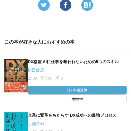
○正しいデータ分析の手法と目的
・仮説の出発点は「自社が何をどうやって売っているの
か。商品や業種が違うと、顧客とのコミュニケーションの
組み立て方、重視すべきデータも変わってくる。購買単価
この本が好きな人におすすめの本
によって、顧客の「合意形成のコスト」が変わる。売り方
によって、BtoBかBtoCかのゴール設定が変わる。
・自社プロセスの次に「顧客購買行動プロセス」を理解す
DX格差 AIに仕事を奪われないための5つのスキル
る。理解するためのモデルもいくつかあるが、厳密に考え
ず、顧客が商品を何らかの形で認知して、情報収集し、サ
松田雄馬
イトを訪れて購買に至る、という流れがわかっていれば十
38
3.00
5
分。
○デジタルでわからない顧客行動の調べ方
・デジタルだけでは、顧客が満足しているのか、怒ってい
るのかもわからない。リアルの定性的な行動観察が重要。
企業に変革をもたらす DX成功への最強プロセス
消費者行動を実際に行うことで、デジタルだけではよくわ
小国幸司
からなかった顧客行動の意味が見えてくる。担当者や上層