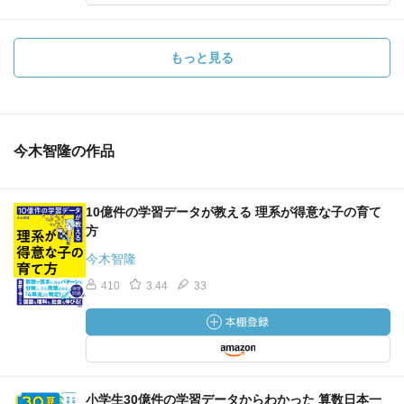
りする「再現すべき成功パターン」を探る調査が特によ
い。行動観察は、検討内容や選んだ理由がリアルにわかる
が、このような人がどのくらいいるのかという量的な担保
もっと見る
はない。
○売上を作るための深堀りと改善施策
・成果を高めるための仮説を立て、改善施策を行う。対策
今木智隆の作品
を整理すると「情報収集」、「比較」、「購買」がある
が、どんな会社でも、まず改善すべきは自社サイト。広告
出稿で自社サイトを訪れる人が増えても、そこで顧客とな
10億件の学習データが教える 理系が得意な子の育て
らなければ意味がない。
方
・「入口」から入った顧客は、そこにあるメッセージを読
今木智隆
んで商品サービスへの興味を高め、より詳細な情報を得よ
410
3.44
33
うとし、納得感を得られたらカートなどの「出口」へ進
む。改善の優先順位はまず「入口」、次に入口から入った
人が参照するページ、最後がカートの「出口」。
・BtoC向け商材では、対象者が明確にわかることがポイン
ト。モノがありふれている今日、大きなセグメントは現実
小学生30億件の学習データからわかった 算数日本一
的ではなく、小さなセグメントに分け、特定のセグメント