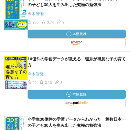
の子ども30人を生み出した究極の勉強法
を狙うのが一般的。「どんな人が対象なのか」が感じられ
るウェブサイトにしたい。「自分向け」だと感じられる
今木智隆
と、閲覧が続く。
250
3.74
9
○デジタル広告を攻略する
・顧客獲得効率が最もよいのは、すでに悩みを自覚し、解
決したがっている「顕在層」。この層に対し、検索エンジ
ンでの検索結果上部に表示される「検索連動型広告」が最
10億件の学習データが教える 理系が得意な子の育て
も刺さる。いかに検索連動型広告から自社サイトのコンテ
方
ンツやランディングページに誘導し、成果を出すかに注力
今木智隆
する。
49
3.13
3
・顧客がどのようなキーワードで自社サイトに来るかを把
握できたところで改善施策を行うが、目指すべきゴールで
施策は大きく変わる。代表的なゴールは、コンバージョン
数を上げる、獲得単価を抑えるの２つ。顕在層向けのキー
ワードで対応していないものから手を付けたい。
小学生30億件の学習データからわかった 算数日本一
の子ども30人を生み出した究極の勉強法