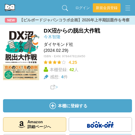
ログイン
新規会員登録
【ビルボードジャパンコラボ企画】2026年上半期話題作を考察
NEW
DX沼からの脱出大作戦
今木智隆
ダイヤモンド社
(2024.02.29)
ISBN・EAN:
9784478118450
4.25
本棚登録:
42
人
感想:
4
件
本棚に登録する
Amazon
詳細ページへ