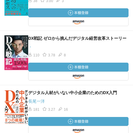
38
3.00
3
部の思い込みを解く点でも重要。
・どういう顧客セグメントかで、購買行動も大きく変わっ
てくる。大まかに顧客セグメントを分けた段階で仮説を大
まかに組み立てる。whoは重要な足がかりだが、最初に行う
消費者調査を完璧に行おうとせず、何度か調査を繰り返し
て解像度を上げればよい。
DX戦記 ゼロから挑んだデジタル経営改革ストーリー
・調査対象者の語る意見は当てにならないので、自由に行
・
動できるようにして、行動を観察する。こちらの想いが伝
110
3.78
8
わっていないことにショックを受けるかもしれないが、行
動のすべてが、改善施策を考える貴重な情報となり、その
後の施策を行う上で社内のコンセンサスも取りやすくな
る。
・行動観察では押さえるべきは、文脈、実際の行動、その
デジタル人材がいない中小企業のためのDX入門
行動をとった理由、の３つなので、事前ヒアリング、実際
長尾一洋
の行動観察、振り返りという３パートで構成されるのが一
般的。消費者に提示すべき情報、効果的な見せ方などを、
181
3.27
16
自社・競合サイトを叩き台にして探っていくとよい。
・可能なら、定量調査と定性調査を組み合わせて分析す
る。特に、売上に繋がる顧客の特徴を把握し、行動を深堀