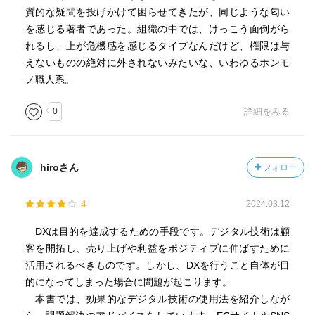
・業務効率化の「守りのDX」は取り組みやすいが、どの会
質的な疑問を投げかけて困らせてきたが、同じような匂い
社でもできるので、競争力の源泉にはならない。「攻めの
を感じる著者であった。組織の中では、けっこう面倒がら
DX」が重要で、「サービスや製品をお客様が買って満足し
れるし、上が危機感を感じるタイプなんだけど、権限は与
ていただき、また買ってもらえるようにする」というビジ
えないものの絶対に外されないみたいな、いわゆるホンモ
ネスの本質に立ち返ればよい。
ノ職人系。
・データからは利用しなかった人の理由や不満はわからな
いことに注意が必要。リアルであればお客様が感じている
0
詳細をみる
不満は傍目から見ても何となくわかるが、オンラインだと
見なかった人、一度買ったが「二度と買わない」と思った
人のことはわからない。
hiroさん
フォロー
・他の誰でもない、自分がDXを始める。小さなアクション
でも、成果を出せば、もっと上の層を説得できる。「顧客
4
2024.03.12
に製品やサービスを買ってもらい、自社を成長させる」と
いう正義以上に説得力のあるものはない。
DXは目的を達成するための手段です。デジタル技術は顧
・DXの全体像を把握し、コントロールする役割の人間は必
客を開拓し、売り上げや利益をポジティブに伸ばすために
要。DXの全体的な方針を決めていないのに担当だけとりあ
活用されるべきものです。しかし、DXを行うこと自体が目
えず割り振ると、各人がそれぞれの割り当てられたタスク
的になってしまった場合に問題が起こります。
をただこなすだけになってしまい、分析→改善のサイクル
本書では、効果的なデジタル技術の使用法を紹介しなが
を効果的に回せない。