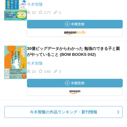
今木智隆
33
3.77
2
30億ビッグデータからわかった 勉強のできる子と親
がやっていること (BOW BOOKS 042)
今木智隆
23
3.60
3
今木智隆の作品ランキング・新刊情報