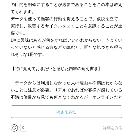
の目的を明確にすることが必要であることをこの本は教え
てくれます。
データを使って顧客の行動を捉えることで、仮説を立て、
実行し、改善するサイクルを回すことを意識することが重
要です。
DXに興味はあるが何をすればいいかわからない、うまくい
っていないと感じる方などが読むと、新たな気づきを得ら
れそうな1冊です。
【特に覚えておきたいと感じた内容の覚え書き】
「データからは利用しなかった人の理由や不満はわからな
いことに注意が必要。リアルであればお客様が感じている
不満は傍目から見ても何となくわかるが、オンラインだと
見なかった人、一度買ったが『二度と買わない』と思った
人のことはわからない。」
続きを読む
「デジタルを使った新しい取組をいきなり始めても、お客
様も、周囲も付いてきてくれるとは限らず、考え方が変わ
0
詳細をみる
るのに５年はかかると思っていた方がよい。受け入れられ