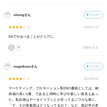
るまでの過程をどう組み立て、地道なプロダクト改善やマ
ーケティング活動のPDCAを回しつつ、地ならしが必要。」
chongさん
フォロー
「仮説を持ってデータを見ない限り、データは何も教えて
くれない。失敗パターンに共通するのは、消費者や市場に
4
2024.07.15
対する『仮説』がないこと。最初の仮説はどんなものでも
よく、調べた結果、何も見つからなくてもそれで成果。仮
DXでやるべきことがクリアに。
説が間違っていることがわかったら、別の手を打てばい
い。」
0
詳細をみる
【もう少し詳しい内容の覚え書き】
nogeikuzoさん
フォロー
・「DX」は目的ではなく、方法論の１つに過ぎない。仮説
を立て、正しくデータを取り、正しい分析をすれば、何を
4
2024.05.26
すべきかは自然とわかってくるはず。無駄な仕事を増やす
必要はなく、それをやめるのが、最大の合理化。やるべき
マーケティング、プロモーション系DXの書籍としては、納
仕事が明確になれば、業務は簡略化され、成長する。
得感の高い1冊、であると同時に学びや新しい発見もあっ
た。私自身はデータドリブンとか言ってるニワカな輩に、
○疲弊するDXの現場
「で、その母集団はどうなってるの？」など、統計学の本