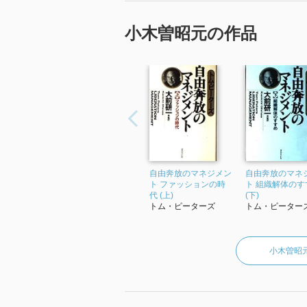
小木曽昭元の作品
自由奔放のマネジメン
自由奔放のマネ
ト ファッションの時
ト 組織解体のす
代 (上)
(下)
トム・ピーターズ
トム・ピーター
小木曽昭