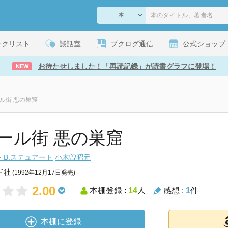
ックリスト
談話室
ブクログ通信
公式ショップ
お待たせしました！「再読記録」が読書グラフに登場！
NEW
ル街 悪の巣窟
ール街 悪の巣窟
・B.ステュアート
小木曽昭元
ド社
(1992年12月17日発売)
2.00
本棚登録 :
14
人
感想 :
1
件
本棚に登録