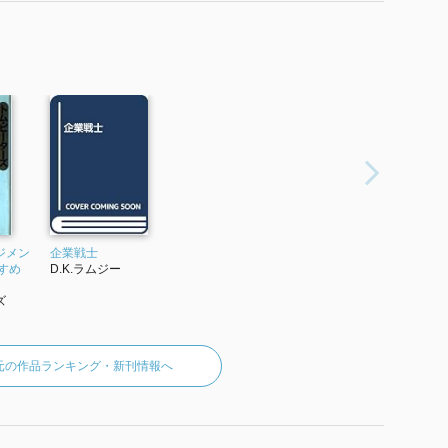
ジメン
企業戦士
すめ
D.K.ラムジー
ズ
元の作品ランキング・新刊情報へ