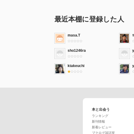
最近本棚に登録した人
masa.T
ｩ
sho1246ra
ktakeuchi
本と出会う
ランキング
新刊情報
新着レビュー
ブクログ談話室