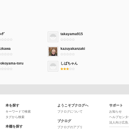
ｪﾀﾞ
takayama915
yzkawa
kazuyakanzaki
yokoyama-toru
しばちゃん
本を探す
ようこそブクログへ
サポート
キーワードで検索
ブクログについて
お知らせ
タグから検索
ヘルプセンタ
ブクログ
法人向け広告
本棚を探す
ブクログのアプリ