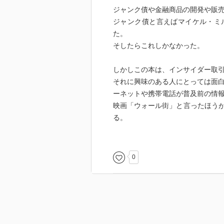
ジャンク債や金融商品の開発や販
ジャンク債と言えばマイケル・ミ
た。
そしたらこれしかなかった。
しかしこの本は、インサイダー取
それに興味のある人にとっては面白
ーネットや携帯電話が普及前の情
映画「ウォール街」と言ったほう
る。
だけど、私が読みたかったのはマ
本が悪いというよりかは、狙いが
0