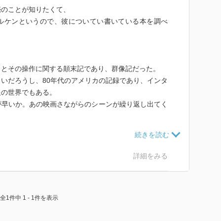
売のことが知りたくて、
ルケンというので、彼についてい書いている本を調べ
引とその操作に関する顛末記であり、群像記だった。
いだろうし、80年代のアメリカの記録であり、インタ
報の世界でもある。
が早いか。あの映画さながらのシーンが繰り返し出てく
イケル・ダグラスではなかったので、的外れだった。
違った。
詳細をみる
全1件中 1 - 1件を表示