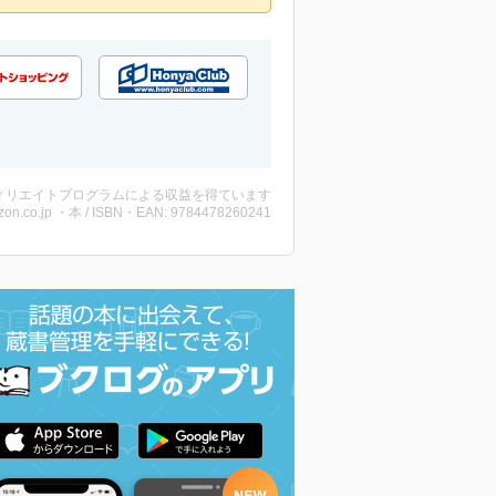
ィリエイトプログラムによる収益を得ています
on.co.jp ・本 / ISBN・EAN: 9784478260241