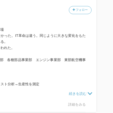
フォロー
立場
かった。IT革命は違う。同じように大きな変化をもた
ある。
行われた。
業部 各種部品事業部 エンジン事業部 東部航空機事
コスト分析→生産性を測定
ゆえに、完全を期すことは不可能である。したがって、
とが必要となる。…人間の感性、能力、リズムの違い…
詳細をみる
率を称する組織よりも強力であって、成果をあげるという