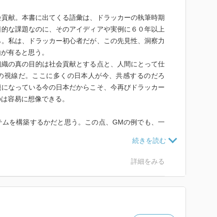
会貢献。本書に出てくる語彙は、ドラッカーの執筆時期
日的な課題なのに、そのアイディアや実例に６０年以上
ら。私は、ドラッカー初心者だが、この先見性、洞察力
由が有ると思う。
組織の真の目的は社会貢献とする点と、人間にとって仕
の視線だ。ここに多くの日本人が今、共感するのだろ
題になっている今の日本だからこそ、今再びドラッカー
のは容易に想像できる。
テムを構築するかだと思う。この点、GMの例でも、一
なかったのではないか。
詳細をみる