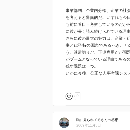
事業部制、企業内分権、企業の社
を考えると驚異的だ。いずれも今
も前に着目・考察しているのだか
に彼が長く読み続けられている理
さらに彼の最大の魅力は、企業・
事とは矜持の源泉であるべき、と
う。派遣切りだ、正規雇用だが問
がブームとなっている理由である
残す課題は一つ。
いかに今後、公正な人事考課シス
般社員については決定的な示唆は
0
猫に見られてる
さん
の感想
2009年11月3日