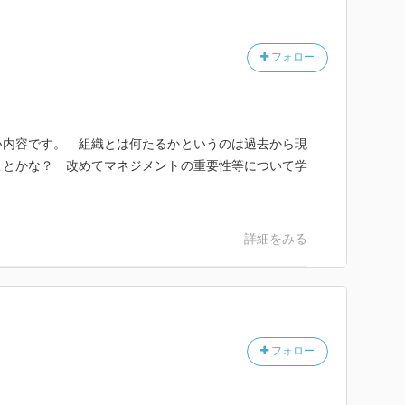
人たちが、かつてない充足、自己実現、市民性、自信、
いる。
フォロー
要求、スト、士気低下→大型の爆撃機が披露・家族も招
い内容です。 組織とは何たるかというのは過去から現
生産においては利益は効率によって決まる→独占時には
ことかな？ 改めてマネジメントの重要性等について学
目指さず、強力な競争相手が残るよう自らのシャアを抑
？
詳細をみる
して無視した
フォロー