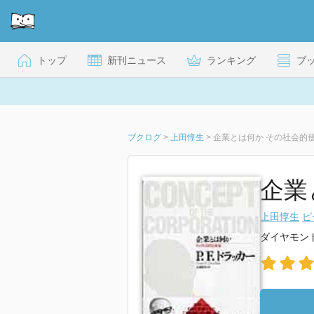
トップ
新刊ニュース
ランキング
ブ
ブクログ
>
上田惇生
>
企業とは何か その社会的
企業
上田惇生
ピ
ダイヤモン