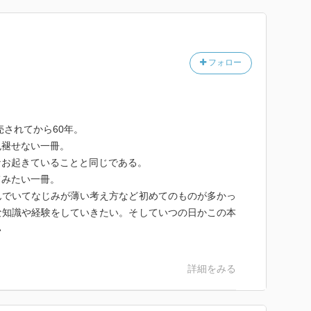
が担うことになるはずの戦時生産について検討 課題→受
フォロー
の誤差しか生じなかった。
遮断→× 戦時中に連邦政府で働くことを余儀なくされ
売されてから60年。
深まった・勉強になった
色褪せない一冊。
なお起きていることと同じである。
とを目にする機会多い 大企業→外との隔離
てみたい一冊。
んでいてなじみが薄い考え方など初めてのものが多かっ
としたことは一度もない 国は重要→自分たちの信条を
な知識や経験をしていきたい。そしていつの日かこの本
い
そのまま社会としての約束と信条になっている。
詳細をみる
単調さ 単調さを捨てて創造的に自己実現を求めること
る。
事の内容ではなく仕事の重要度への認識