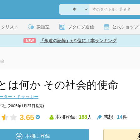
ックリスト
談話室
ブクログ通信
公式ショップ
『永遠の記憶』が1位に！本ランキング
NEW
使命
とは何か その社会的使命
ーター・ドラッカー
ド社
(2005年1月27日発売)
3.65
本棚登録 :
188
人
感想 :
14
件
本棚に登録