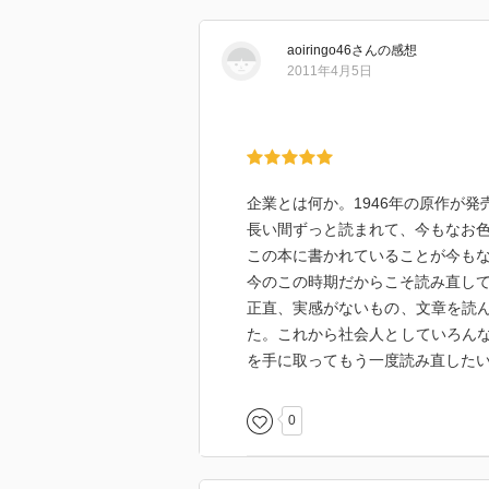
ことが十分ありうる。
aoiringo46
さん
の感想
1941年初め ２、３年後にGM
2011年4月5日
注量、労働力、輸送手段
1941年秋 準備完了
最大生産可能量の推計は最大10％
経営陣→事業に関係のない情報の
企業とは何か。1946年の原作が発
た経営人→政府や政策への理解は
長い間ずっと読まれて、今もなお
この本に書かれていることが今も
中小企業のトップ→他の部門のこ
今のこの時期だからこそ読み直し
正直、実感がないもの、文章を読
アメリカでは社会そのものを目的
た。これから社会人としていろん
体現する存在
を手に取ってもう一度読み直した
一人一人の人間を重視し、それが
0
自己実現を阻む組み立てラインの
のできるのは素人芸術家だけであ
働く者の満足を左右するもの→仕