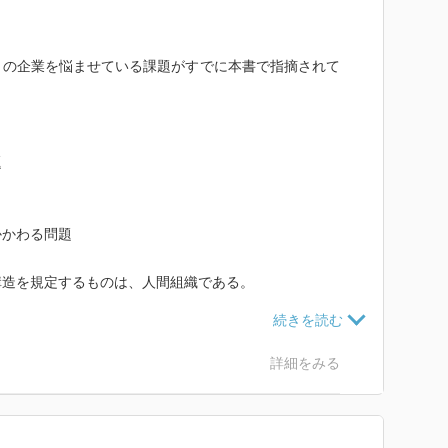
くの企業を悩ませている課題がすでに本書で指摘されて
題
かかわる問題
構造を規定するものは、人間組織である。
所を補うべきものである。
詳細をみる
済効率に優れた生産という共通の目標に向けた人間活動
である。