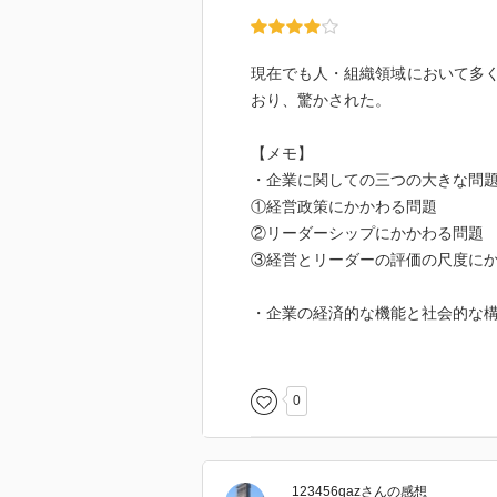
現在でも人・組織領域において多
おり、驚かされた。
【メモ】
・企業に関しての三つの大きな問
①経営政策にかかわる問題
②リーダーシップにかかわる問題
③経営とリーダーの評価の尺度に
・企業の経済的な機能と社会的な
・組織とは、人の長所を生かし短
0
・企業にとって重要なことは、経
のための組織として存続すること
123456qaz
さん
の感想