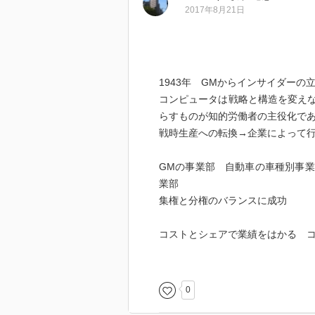
2017年8月21日
1943年 GMからインサイダーの
コンピュータは戦略と構造を変えな
らすものが知的労働者の主役化で
戦時生産への転換→企業によって
GMの事業部 自動車の車種別事
業部
集権と分権のバランスに成功
コストとシェアで業績をはかる 
組織は人間から成るものであるが
完全ならざるものを機能させるこ
0
30％の効率の組織が100％の効