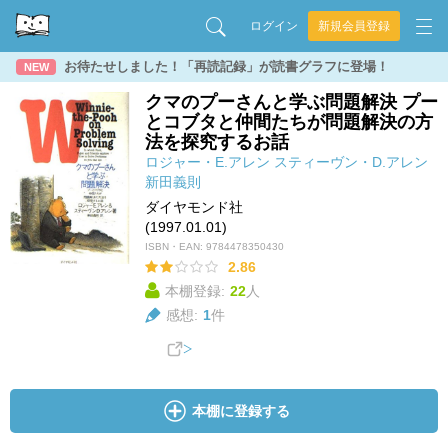
ログイン
新規会員登録
お待たせしました！「再読記録」が読書グラフに登場！
NEW
クマのプーさんと学ぶ問題解決 プー
とコブタと仲間たちが問題解決の方
法を探究するお話
ロジャー・E.アレン
スティーヴン・D.アレン
新田義則
ダイヤモンド社
(1997.01.01)
ISBN・EAN:
9784478350430
2.86
本棚登録:
22
人
感想:
1
件
本棚に登録する