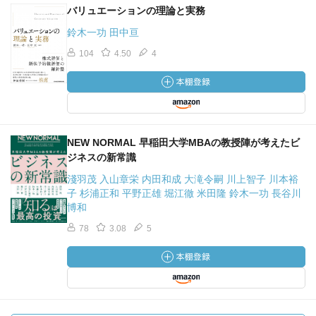
バリュエーションの理論と実務
鈴木一功 田中亘
104
4.50
4
NEW NORMAL 早稲田大学MBAの教授陣が考えたビ
ジネスの新常識
淺羽茂 入山章栄 内田和成 大滝令嗣 川上智子 川本裕
子 杉浦正和 平野正雄 堀江徹 米田隆 鈴木一功 長谷川
博和
78
3.08
5