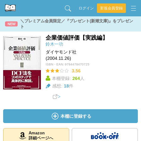
ログイン
新規会員登録
＼プレミアム会員限定／『プレゼント(新潮文庫)』をプレゼン
NEW
ト
企業価値評価【実践編】
鈴木一功
ダイヤモンド社
(2004.11.26)
ISBN・EAN:
9784478470725
3.56
本棚登録:
264
人
感想:
18
件
本棚に登録する
Amazon
詳細ページへ