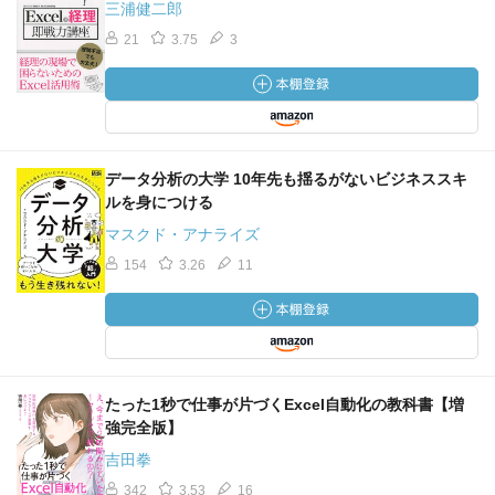
三浦健二郎
21
3.75
3
データ分析の大学 10年先も揺るがないビジネススキ
ルを身につける
マスクド・アナライズ
154
3.26
11
たった1秒で仕事が片づくExcel自動化の教科書【増
強完全版】
吉田拳
342
3.53
16