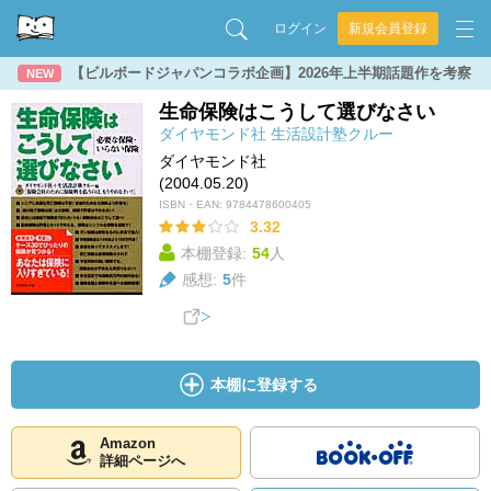
ログイン
新規会員登録
【ビルボードジャパンコラボ企画】2026年上半期話題作を考察
NEW
生命保険はこうして選びなさい
ダイヤモンド社
生活設計塾クルー
ダイヤモンド社
(2004.05.20)
ISBN・EAN:
9784478600405
3.32
本棚登録:
54
人
感想:
5
件
本棚に登録する
Amazon
詳細ページへ