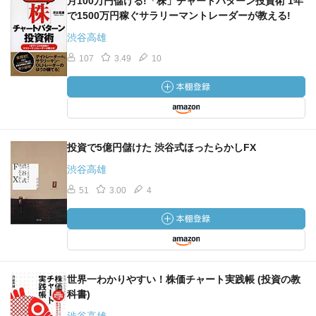
月100万円儲ける!「株」チャートパターン投資術 1年
で1500万円稼ぐサラリーマントレーダーが教える!
渋谷高雄
107
3.49
10
投資で5億円儲けた 渋谷式ほったらかしFX
渋谷高雄
51
3.00
4
世界一わかりやすい！株価チャート実践帳 (投資の教
科書)