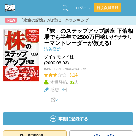
ログイン
新規会員登録
『永遠の記憶』が1位に！本ランキング
NEW
「株」のステップアップ講座 下落相
場でも半年で2500万円稼いだサラリ
ーマントレーダーが教える!
渋谷高雄
ダイヤモンド社
(2006.08.03)
ISBN・EAN:
9784478631256
3.14
本棚登録:
32
人
感想:
4
件
本棚に登録する
Amazon