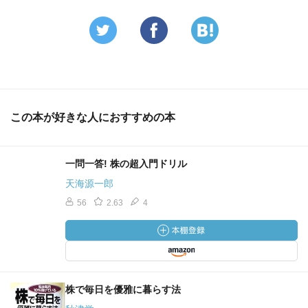
この本が好きな人におすすめの本
一問一答! 株の超入門ドリル
天海源一郎
56
2.63
4
株で毎日を優雅に暮らす法