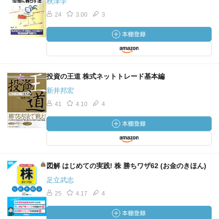
秋津学
24
3.00
3
投資の王道 株式ネットトレード基本編
新井邦宏
41
4.10
4
図解 はじめての実践! 株 勝ちワザ62 (お金のきほん)
足立武志
25
4.17
4