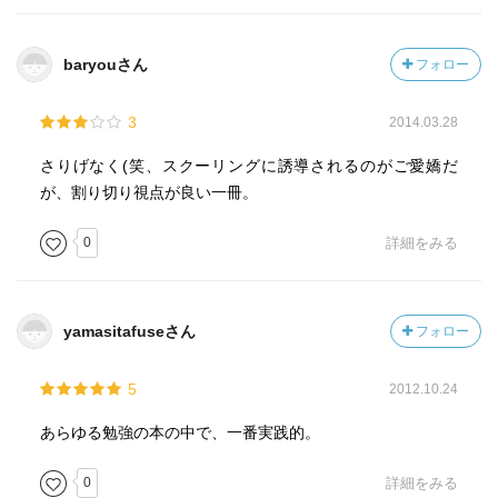
較する→どれくらいの成長があったか感じる
◎「自分はやればできる」と信じる
baryouさん
フォロー
◎人が評価してくれるのは結果を出したときだけ。苦労を
3
2014.03.28
しているだけでは褒めてもらえない。→苦労を見せないで
結果を出すとかっこいいね
さりげなく(笑、スクーリングに誘導されるのがご愛嬌だ
が、割り切り視点が良い一冊。
0
詳細をみる
yamasitafuseさん
フォロー
5
2012.10.24
あらゆる勉強の本の中で、一番実践的。
0
詳細をみる