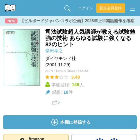
ログイン
新規会員登録
【ビルボードジャパンコラボ企画】2026年上半期話題作を考察
NEW
司法試験超人気講師が教える試験勉
強の技術 あらゆる試験に強くなる
82のヒント
柴田孝之
ダイヤモンド社
(2001.11.29)
ISBN・EAN:
9784478732151
3.49
本棚登録:
149
人
感想:
18
件
本棚に登録する
Amazon