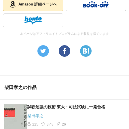
Amazon 詳細ページへ
本ページはアフィリエイトプログラムによる収益を得ています
柴田孝之の作品
試験勉強の技術 東大・司法試験に一発合格
柴田孝之
225
3.48
26