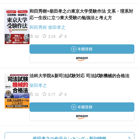
和田秀樹+柴田孝之の東京大学受験作法 文系・理系対
応一生役に立つ東大受験の勉強法と考え方
和田秀樹 柴田孝之
42
3.24
6
法科大学院&新司法試験対応 司法試験機械的合格法
柴田孝之
31
3.77
6
柴田孝之の作品ランキング・新刊情報