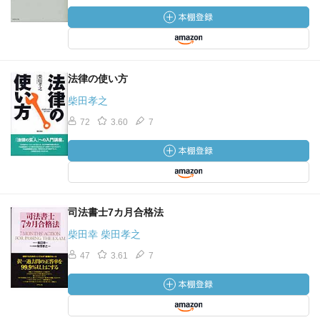
法律の使い方
柴田孝之
72
3.60
7
司法書士7カ月合格法
柴田幸 柴田孝之
47
3.61
7