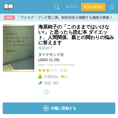
ログイン
新規会員登録
「ブクログ・ブック第二弾」制作決定＆掲載する感想大募集！
NEW
海原純子の「このままではいけな
い!」と思ったら読む本 ダイエッ
ト、人間関係、親との関わりの悩み
に答えます
海原純子
ダイヤモンド社
(2002.11.28)
ISBN・EAN:
9784478732403
3.31
本棚登録:
45
人
感想:
9
件
本棚に登録する