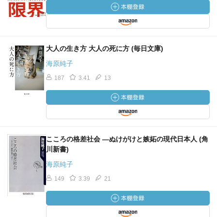
大人の生き方 大人の死に方 (毎日文庫)
海原純子
187
3.41
13
こころの格差社会 ―ぬけがけと嫉妬の現代日本人 (角
川新書)
海原純子
149
3.39
21