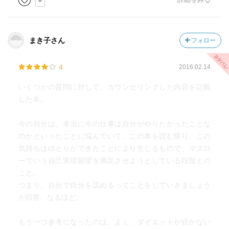
まき子さん
フォロー
4
2016.02.14
いくつかの質問に対して、カウンセリングした内容を記載
した本。
今の自分は、本当に今の仕事は自分がやりたかったことな
のかといったことに悩んでいて、この本を読む限り、この
気持ちはゆとりができたことにより生じるもので、マズロ
ーでいう自己実現願望を満足させようとしている段階との
こと。
つまり、自分で自分を認めるってことをしていきましょう
が回答。なるほど。
もう一つ参考になったのは、よく、ダイエットが続かない