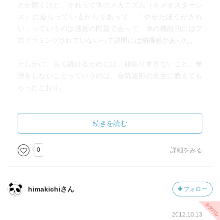
とか聞くけど、それって体のメカニズム（ホメオスターシ
ス）に逆らっているからであって、「やせたほうがきれ
い」っていうのは感覚の問題であって、体の機能的にはプ
ログラミングされていないって説明には納得感があった。
たしかに、長く続けるためには、頑張りすぎないこと。無
理をしないことっていうのは、合気道部の先生に教えても
らったとおり。
お金について。目に見えないもの、食事とか旅行とかにお
金を払うことは、心の貯金につながっている。自分の時間
続きを読む
を作ることの大切さ、特に家族ができた後、一人でいるこ
とは自分らしさを出せる時間ということなので、そういっ
0
詳細をみる
た時間を作るように心がけることが良い。
一生に一度うつになるひとは4.8％だって。
himakichiさん
フォロー
多いなあという印象。
2012.10.13
さて、これからは水を飲むようにしよう。