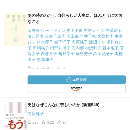
あの時のわたし 自分らしい人生に、ほんとうに大切
なこと
岡野民 ウー・ウェン 中山千夏 中村メイコ 中満泉 伊
藤比呂美 倍賞千恵子 吉田都 向井千秋 大貫妙子 平野
レミ 村木厚子 森下洋子 海原純子 渡辺えり 湯川れい
子 田嶋陽子 田部井淳子 石内都 神沢利子 笹本恒子 若
尾文子 西巻茅子 角野栄子 辰巳芳子 鈴木登紀子 黒柳
徹子 黒澤和子
237
4.17
20
男はなぜこんなに苦しいのか (新書549)
海原純子
220
3.22
26