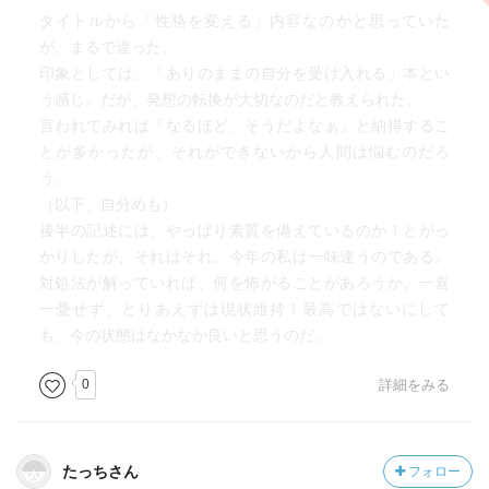
タイトルから「性格を変える」内容なのかと思っていた
が、まるで違った。
印象としては、「ありのままの自分を受け入れる」本とい
う感じ。だが、発想の転換が大切なのだと教えられた。
言われてみれば『なるほど、そうだよなぁ』と納得するこ
とが多かったが、それができないから人間は悩むのだろ
う。
（以下、自分めも）
後半の記述には、やっぱり素質を備えているのか！とがっ
かりしたが、それはそれ。今年の私は一味違うのである。
対処法が解っていれば、何を怖がることがあろうか。一喜
一憂せず、とりあえずは現状維持！最高ではないにして
も、今の状態はなかなか良いと思うのだ。
0
詳細をみる
たっちさん
フォロー