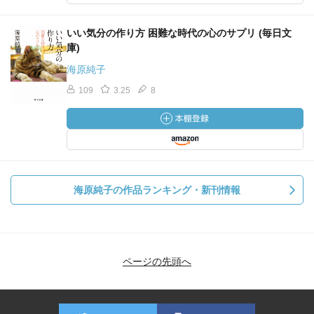
いい気分の作り方 困難な時代の心のサプリ (毎日文
庫)
海原純子
109
3.25
8
海原純子の作品ランキング・新刊情報
ページの先頭へ