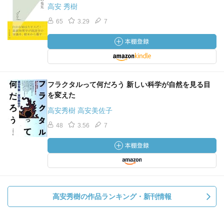
高安 秀樹
65
3.29
7
フラクタルって何だろう 新しい科学が自然を見る目
を変えた
高安秀樹 高安美佐子
48
3.56
7
高安秀樹の作品ランキング・新刊情報