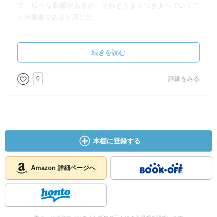
て、様々な影響があるが、それとうまくつきあっていくこ
とが重要であると感じた。
ちょっと知識を入れたい場合には最適な書籍だろう。
おすすめ。
続きを読む
目次
0
詳細をみる
第1章 臨界ゆらぎとは何だろう
第2章 ゆらぎから見る経済・情報・生命
第3章 フラクタル分布
第4章 複雑系科学の近未来
第5章 これからの社会にとって大切なこと
本棚に登録する
Amazon 詳細ページへ