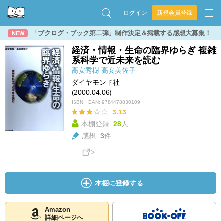
ログイン
新規会員登録
「ブクログ・ブック第二弾」制作決定＆掲載する感想大募集！
NEW
経済・情報・生命の臨界ゆらぎ 複雑
系科学で近未来を読む
高安秀樹
高安美佐子
ダイヤモンド社
(2000.04.06)
ISBN・EAN:
9784478830109
3.13
本棚登録:
28
人
感想:
3
件
本棚に登録する
Amazon
詳細ページへ