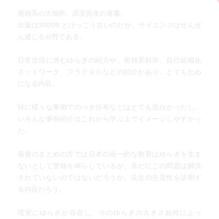
複雑系の大御所、高安先生の著書。
出版は2000年とけっこう古いのだが、サイエンスはぜんぜ
ん通じる分野である。
日常生活に潜むゆらぎの紹介や、複雑系科学、自己組織化
ネットワーク、フラクタルなどの紹介があり、とてもため
になる内容。
特に様々な事例でのべき分布などはとても面白かったし、
いろんな事例紹介はこれから学ぶ上でイメージしやすかっ
た。
最後のまとめの方では日本の画一的な教育はゆらぎを生ま
ないとして警鐘を鳴らしているが、未だにこの問題は解決
されていないのではないだろうか。先生の先見性を証明す
る内容だろう。
現実にゆらぎが存在し、そのゆらぎの大きさ如何によっ