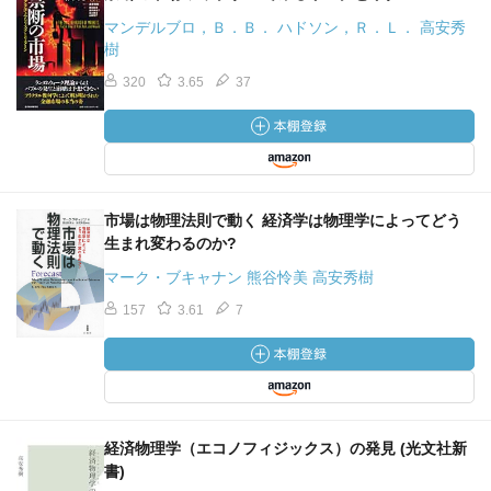
マンデルブロ，Ｂ．Ｂ． ハドソン，Ｒ．Ｌ． 高安秀
樹
320
3.65
37
市場は物理法則で動く 経済学は物理学によってどう
生まれ変わるのか?
マーク・ブキャナン 熊谷怜美 高安秀樹
157
3.61
7
経済物理学（エコノフィジックス）の発見 (光文社新
書)