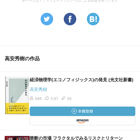
本ページはアフィリエイトプログラムによる収益を得ています
高安秀樹の作品
経済物理学(エコノフィジックス)の発見 (光文社新書)
高安秀樹
548
3.47
55
禁断の市場 フラクタルでみるリスクとリターン