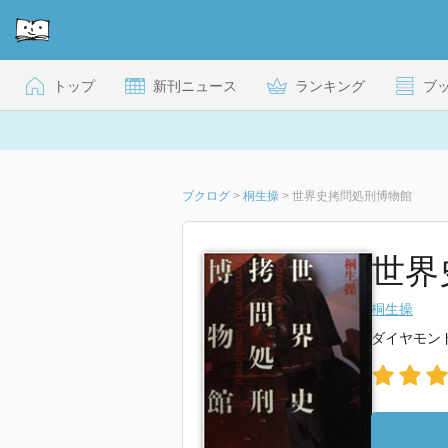
トップ
新刊ニュース
ランキング
ブ
ブクログ
>
桐生操
>
世界史拷問処刑博物館
世界
桐生操
ダイヤモン