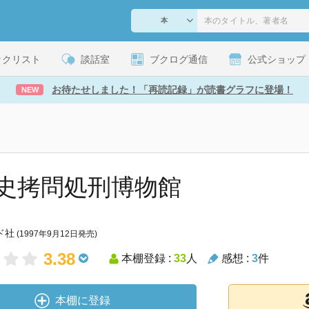
ックリスト
談話室
ブクログ通信
公式ショップ
お待たせしました！「再読記録」が読書グラフに登場！
NEW
史拷問処刑博物館
ド社
(1997年9月12日発売)
3.38
本棚登録 :
33
人
感想 :
3
件
本棚に登録