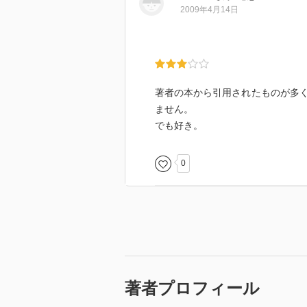
は思うのだ。
2009年4月14日
三章では、拷問処刑を愛した権力
ベート・バートリなどが登場する
呂太后や則天武后などは近年の研
て……。
著者の本から引用されたものが多
ません。
こうしてみてみると、時を経るご
でも好き。
けれども、本質的に残忍な面も持
しきれない。
0
誰もが、人ならずとも、壊したり
だ（自分に向かない限り）。
人間とは恐ろしい。
しかし、悪であるからこそ、そう
そのために必要なのは、まずは己
その上で、どうしたらその怪物を
くしかない。
将来はAIが人を抑えてくれるのか
著者プロフィール
変われるのか。