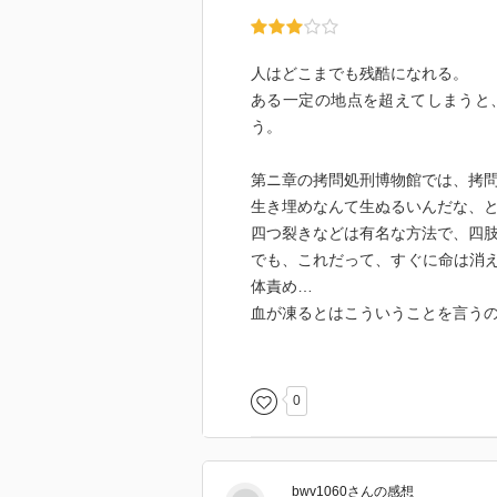
人はどこまでも残酷になれる。
ある一定の地点を超えてしまうと
う。
第ニ章の拷問処刑博物館では、拷
生き埋めなんて生ぬるいんだな、
四つ裂きなどは有名な方法で、四
でも、これだって、すぐに命は消
体責め…
血が凍るとはこういうことを言う
でも、それにしたってよくもまあ
キリスト教に関係する絵画で、あ
0
聖カテリナは有名で、彼女ののア
んだ時に使われた拷問道具。
それは知っていたけれど、自分が
bwv1060
さん
の感想