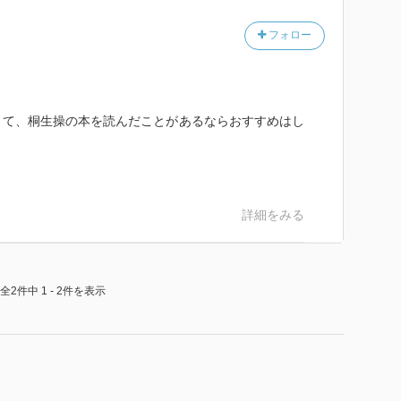
フォロー
者たちとして、有名なネロ、ブラド・ツェペシ、エリザ
。
究で、残忍な面以外に光が当てられているが、果たし
くて、桐生操の本を読んだことがあるならおすすめはし
とに人類は穏やかになっていったように見える。
ち合わせていて、それは普段意識しなくても、やはり隠
詳細をみる
、痛めつけたりすることのあの爽快感に覚えがあるはず
ならないように、発現しないようにできるはずなのだ。
全2件中 1 - 2件を表示
の中にあるサディズムを認識し、それを認めること。
抑えられるかを絶えず模索し、己と、他人を教育してい
。