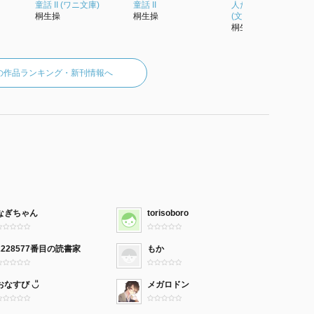
童話 II (ワニ文庫)
童話 II
人たち 世界悪女大全
桐生操
桐生操
(文春文庫)
桐生操
の作品ランキング・新刊情報へ
なぎちゃん
torisoboro
2228577番目の読書家
もか
おなすび‎ ◡̎
メガロドン