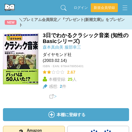
ログイン
新規会員登録
＼プレミアム会員限定／『プレゼント(新潮文庫)』をプレゼン
NEW
ト
3日でわかるクラシック音楽 (知性の
Basicシリーズ)
森本真由美
服部幸三
ダイヤモンド社
(2003.02.14)
ISBN・EAN:
9784478950401
2.67
本棚登録:
25
人
感想:
2
件
本棚に登録する
Amazon