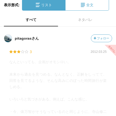
表示形式:
リスト
全文
すべて
ネタバレ
pitagorasさん
フォロー
3
2012.03.25
なんといっても、企画がオモシロい。
未来から過去を見つめる。なんとなく、正解をしってて、
回答を見てるような、そんな高みにのぼった時間旅行が楽
しめる。
いろいろと気づきがある。例えば、こんな感じ。
・今、俵万智がそうなっているのと同じように、寺山修二