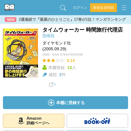
ログイン
新規会員登録
2週連続で『薬屋のひとりごと』17巻が1位！マンガランキング
NEW
タイムウォーカー 時間旅行代理店
指南役
ダイヤモンド社
(2005.09.29)
ISBN・EAN:
9784478950586
3.14
本棚登録:
13
人
感想:
2
件
本棚に登録する
Amazon
詳細ページへ