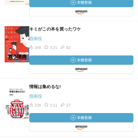
キミがこの本を買ったワケ
指南役
349
3.21
62
情報は集めるな!
指南役
226
3.11
27