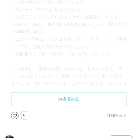
って僕が生まれた時には生きてたんだ
・温水洋一って大人計画だったんだ
・田宮二郎（ってよく知らないけど）躁鬱病だったんだ
・1971年当時は、飛行機の深夜便があったんだ（騒音問題
で74年秋に廃止）
・1987年当時はディスコを借り切り、卒業パーティ通称
「ソツパ」を開くのがブームだったんだ
・夏目雅子ってずっと闘病してたわけじゃないんだ
よく歴史は「強者の歴史」みたいなコトをいうけど、ディ
テールが出てくるんで、現場に立ち会ってる感じがある。
もっとも、後に有名になる人が残ってるんで、やっぱり
「強者の歴史」ではあるんだけども。
続きを読む
あと、驚いたのが、自分の生年月日にタイムトラベルして
るってコト。偶然だけど凄すぎる！
0
詳細をみる