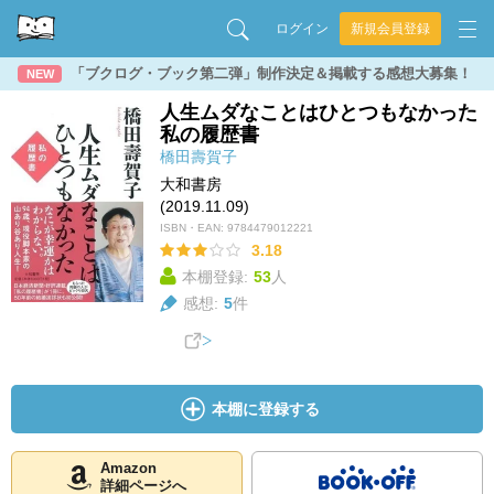
ログイン
新規会員登録
「ブクログ・ブック第二弾」制作決定＆掲載する感想大募集！
NEW
人生ムダなことはひとつもなかった
私の履歴書
橋田壽賀子
大和書房
(2019.11.09)
ISBN・EAN:
9784479012221
3.18
本棚登録:
53
人
感想:
5
件
本棚に登録する
Amazon
詳細ページへ