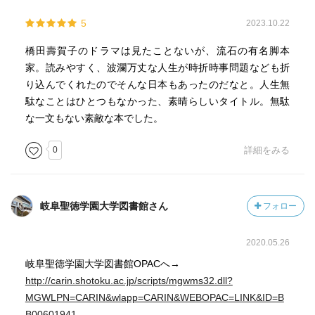
5
2023.10.22
橋田壽賀子のドラマは見たことないが、流石の有名脚本
家。読みやすく、波瀾万丈な人生が時折時事問題なども折
り込んでくれたのでそんな日本もあったのだなと。人生無
駄なことはひとつもなかった、素晴らしいタイトル。無駄
な一文もない素敵な本でした。
0
詳細をみる
岐阜聖徳学園大学図書館さん
フォロー
2020.05.26
岐阜聖徳学園大学図書館OPACへ→
http://carin.shotoku.ac.jp/scripts/mgwms32.dll?
MGWLPN=CARIN&wlapp=CARIN&WEBOPAC=LINK&ID=B
B00601941