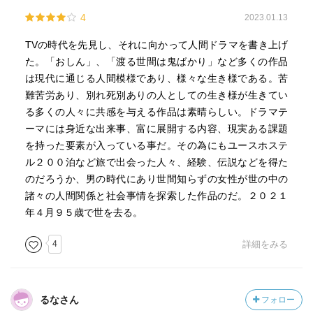
4
2023.01.13
TVの時代を先見し、それに向かって人間ドラマを書き上げ
た。「おしん」、「渡る世間は鬼ばかり」など多くの作品
は現代に通じる人間模様であり、様々な生き様である。苦
難苦労あり、別れ死別ありの人としての生き様が生きてい
る多くの人々に共感を与える作品は素晴らしい。ドラマテ
ーマには身近な出来事、富に展開する内容、現実ある課題
を持った要素が入っている事だ。その為にもユースホステ
ル２００泊など旅で出会った人々、経験、伝説などを得た
のだろうか、男の時代にあり世間知らずの女性が世の中の
諸々の人間関係と社会事情を探索した作品のだ。２０２１
年４月９５歳で世を去る。
4
詳細をみる
るなさん
フォロー