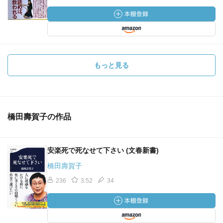
もっと見る
橋田壽賀子の作品
安楽死で死なせて下さい (文春新書)
橋田壽賀子
236
3.52
34