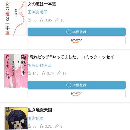
女の道は一本道
田渕久美子
50
3.95
16
“隠れビッチ”やってました。 コミックエッセイ
あらいぴろよ
145
3.74
17
生き地獄天国
雨宮処凛
66
3.31
8