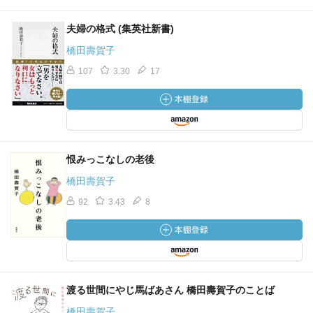
夫婦の格式 (集英社新書)
橋田壽賀子
107
3.30
17
恨みっこなしの老後
橋田壽賀子
92
3.43
8
渡る世間にやじ馬ばあさん 橋田壽賀子のことば
橋田壽賀子