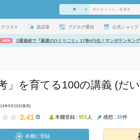
ックリスト
談話室
ブクログ通信
公式ショップ
2週連続で『薬屋のひとりごと』17巻が1位！マンガランキング
NEW
考」を育てる100の講義 (だい
014年9月10日発売)
3.41
本棚登録 :
951
人
感想 :
30
件
本棚に登録