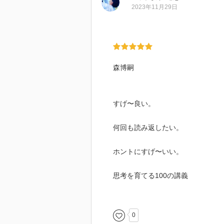
たタイトルが出てきてしまった。
2023年11月29日
いなあと思う。
エッセイを書くより小説を書くほ
のこと。
森博嗣
すげ〜良い。
何回も読み返したい。
ホントにすげ〜いい。
思考を育てる100の講義
明日死ぬとおもって行動し、
永遠に生きられると思って考える
0