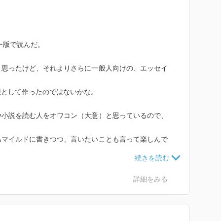
ー版で読んだ。
と思ったけど、それよりさらに一般人向けの、エッセイ
想として作ったのではないかな。
や小説を読む人をオワコン（大意）と思っているので、
。
あマイルドに書きつつ、言いたいことも言って楽しんで
、冷やし中華の美味しさについて語った回とNHK番組
詳細をみる
ードを面白いと思ってたんだ、と親近感が湧きました。
ログで、森博嗣 100 とワードを入れたら、何冊も似