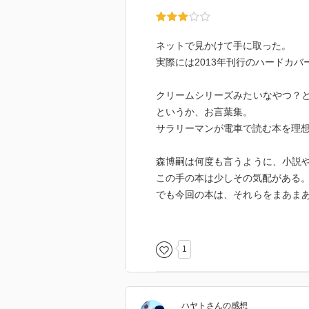
ネットで見かけて手に取った。
実際には2013年刊行のハードカバ
クリームシリーズみたいなやつ？
というか、お言葉集。
サラリーマンが電車で読む本を理
森博嗣は何度も言うように、小説
この手の本は少しその気配がある
でも今回の本は、それらをまあま
いるのだなあとわかった。
同意したのは、やめようぜ！の回と
が好きだったという回。
1
あの森博嗣も幼少期にサンダーバ
ところでこの本を探すために、ブク
ハヤト
さん
の感想