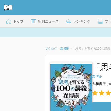
トップ
新刊ニュース
ランキング
ブ
ブクログ
>
森博嗣
>
「思考」を育てる100の講義
「思
森博嗣
大和書房
(2