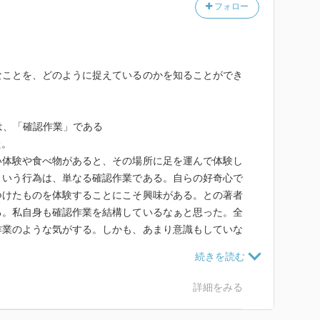
フォロー
？」
言ったりしているのである。
なことを、どのように捉えているのかを知ることができ
、たいてい誰でもよくわかる。
際だ、
のは、「確認作業」である
だろう。
た。
めることも結構難しい。
い体験や食べ物があると、その場所に足を運んで体験し
こででる。
という行為は、単なる確認作業である。自らの好奇心で
つけたものを体験することにこそ興味がある。との著者
る。私自身も確認作業を結構しているなぁと思った。全
る。
作業のような気がする。しかも、あまり意識もしていな
、自分の思考の幅を広げることができた。そして、中に
る。
のもある。１００あるエッセイから何か一つでも面白い
詳細をみる
値はあったと思う。私の場合は価値ある一冊であった。