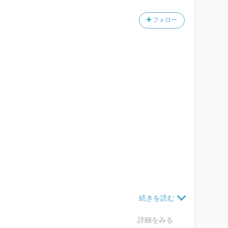
このジャンルでも森博嗣は名前をあげたんだなあ、すご
フォロー
うがずっと楽、でも書くのが好きなのはエッセイだ、と
。
詳細をみる