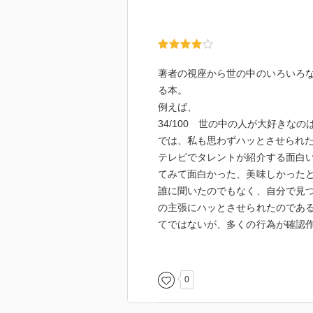
と考えてみよう。
「最近の村上春樹って、どうなの
みたいなことを、普通の高校生が
とても微笑ましい。
著者の視座から世の中のいろいろ
る本。
失敗したときの引き際というのは
例えば、
難しいのは、成功したときの引き
34/100 世の中の人が大好きな
つい、やりすぎて、遅れてしまう
では、私も思わずハッとさせられ
それに、勢いづいているものを止
テレビでタレントが紹介する面白
優れたリーダーかどうかの差がこ
てみて面白かった、美味しかった
誰に聞いたのでもなく、自分で見
得意不得意というのは、
の主張にハッとさせられたのであ
他社との関係性で決まるものであ
てではないが、多くの行為が確認
かった。
よく燃えるものは、早く消える。
このように本書で得る気づきから
燻っているものは、長く燃えてい
は行動にも影響を与えてくれるも
0
気づきが得られれば本書を買う価