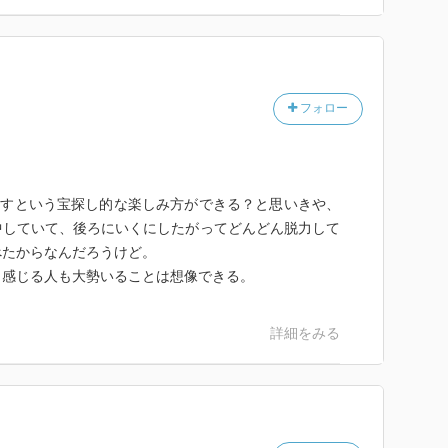
意味である。
フォロー
にか社会に飛び込んでいる。
死んだ時にぼんやりとわかる。
探すという宝探し的な楽しみ方ができる？と思いきや、
するし様々な副産物が生まれる。
中していて、後ろにいくにしたがってどんどん脱力して
べたからなんだろうけど。
と感じる人も大勢いることは想像できる。
か肉体的な傾向のはずなのに、実はこの逆に感じられる
詳細をみる
これは共通している。
見えるのだ。
いるか、