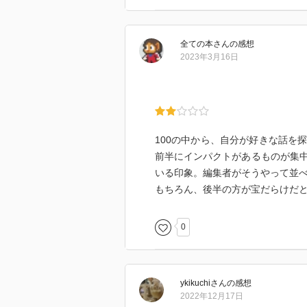
人生は確かに競争だ。
それは、主に自分と戦う、という
全ての本
さん
の感想
2023年3月16日
子供の時に準備をして、いつの間
とにかく泳ぐしかない。
そして、何の競技だったのかは、
100の中から、自分が好きな話を
嫌々でもやっていれば、頭が回転
前半にインパクトがあるものが集
いる印象。編集者がそうやって並
もちろん、後半の方が宝だらけだ
考えてみたら不思議だ。
歩く程疲れるのが、物理的という
0
ことの訪問が多い。
しかも、ほとんどのチャレンジに
やり始める前が、最も道が険しく
ykikuchi
さん
の感想
ときどき、自分は何を作り出して
2022年12月17日