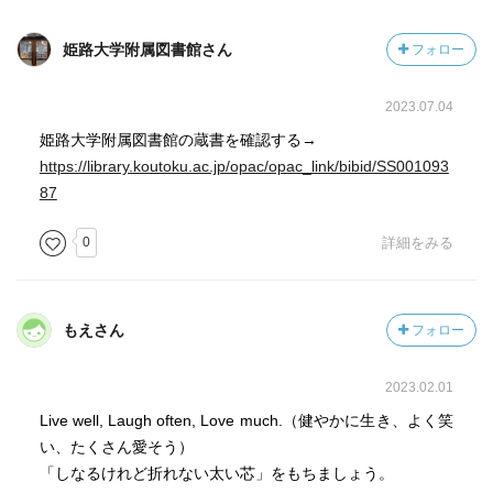
エリカ (Erica Miyasaka)
世界一生きるのが厳しい街と言われるニューヨークで、夢
姫路大学附属図書館さん
フォロー
の実現に向け、強く美しく、男よりも男前に生きる女性起
業家。 日系、外資系企業にてビジネスの土台を築き、 ボス
2023.07.04
トンに留学。 2003年単身ニューヨークへ。ファッションコ
姫路大学附属図書館の蔵書を確認する→
ンサルティング会社のパートナーとして、ファッションと
https://library.koutoku.ac.jp/opac/opac_link/bibid/SS001093
経営の仕事に携わりながら、自分らしく、自分の人生を生
87
きる大切さを学ぶ。 2010年ニューヨークで起業。 日米にて
意匠権3つ取得の新機能レッグウェアを開発、グローバル展
0
詳細をみる
開を果たす。2017年、ブランドを売却し、エグジットを果
たす。起業家として次なる事業の立ち上げに着手、再びゼ
ロからスタート。 『ニューヨークの女性の「自分を信じて
もえさん
フォロー
輝く」方法』、『ニューヨークの美しい人をつくる「時間
の使い方」(いずれも大和書房)、『ニューヨークが教えてく
れた「誰からも大切にされる」31のヒント』(光文社)など著
2023.02.01
書多数。
Live well, Laugh often, Love much.（健やかに生き、よく笑
著者略歴 (「BOOK著者紹介情報」より)
い、たくさん愛そう）
エリカ
「しなるけれど折れない太い芯」をもちましょう。