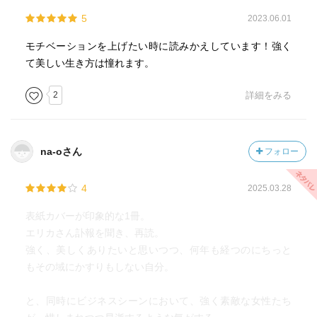
5
2023.06.01
モチベーションを上げたい時に読みかえしています！強く
て美しい生き方は憧れます。
2
詳細をみる
na-oさん
フォロー
4
2025.03.28
表紙カバーが印象的な1冊。
エリカさん訃報を聞き、再読。
強く、美しくありたいと思いつつ、何年も経つのにちっと
もその域にかすりもしない自分。
と、同時にビジネスシーンにおいて、強く素敵な女性たち