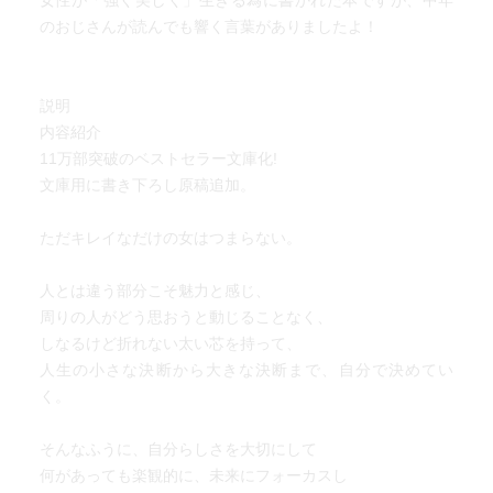
女性が「強く美しく」生きる為に書かれた本ですが、中年
のおじさんが読んでも響く言葉がありましたよ！
説明
内容紹介
11万部突破のベストセラー文庫化!
文庫用に書き下ろし原稿追加。
ただキレイなだけの女はつまらない。
人とは違う部分こそ魅力と感じ、
周りの人がどう思おうと動じることなく、
しなるけど折れない太い芯を持って、
人生の小さな決断から大きな決断まで、自分で決めてい
く。
そんなふうに、自分らしさを大切にして
何があっても楽観的に、未来にフォーカスし