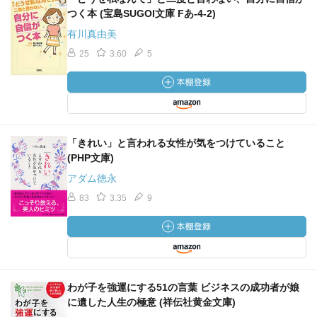
つく本 (宝島SUGOI文庫 Fあ-4-2)
有川真由美
25
3.60
5
「きれい」と言われる女性が気をつけていること
(PHP文庫)
アダム徳永
83
3.35
9
わが子を強運にする51の言葉 ビジネスの成功者が娘
に遺した人生の極意 (祥伝社黄金文庫)