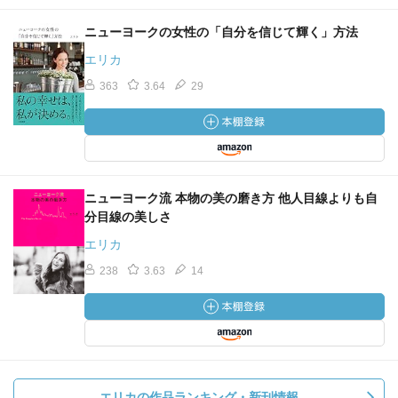
ニューヨークの女性の「自分を信じて輝く」方法
エリカ
363
3.64
29
ニューヨーク流 本物の美の磨き方 他人目線よりも自
分目線の美しさ
エリカ
238
3.63
14
エリカの作品ランキング・新刊情報