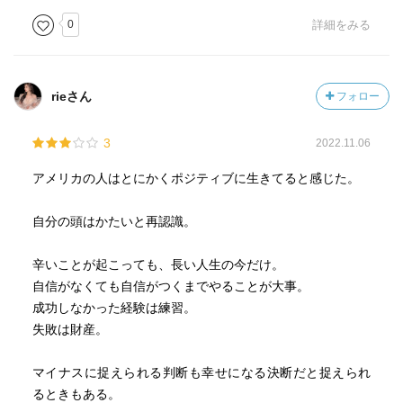
Erica Miyasaka。世界一生きるのが厳しい街と言われるニュ
ーヨークで、夢の実現に向け、強く美しく、男よりも男前
0
詳細をみる
に生きる起業家。日系、外資系企業にてビジネスの土台を
築き、ボストンに留学。2003年に単身ニューヨークへ。フ
ァッションコンサルティング会社のパートナーとして、フ
rieさん
フォロー
ァッションと経営の仕事に携わりながら、自分らしく、自
分の人生を生きる大切さを学ぶ。2010年、ニューヨークで
3
2022.11.06
起業。日米にて意匠権3つ取得の新機能レッグウェアを開
発、グローバル展開を果たす。2017年、ブランドを売却
アメリカの人はとにかくポジティブに生きてると感じた。
し、エグジットを果たす。起業家として次なる事業の立ち
上げに着手、再びゼロからスタート。著書多数(本データは
自分の頭はかたいと再認識。
この書籍が刊行された当時に掲載されていたものです)
辛いことが起こっても、長い人生の今だけ。
自信がなくても自信がつくまでやることが大事。
成功しなかった経験は練習。
失敗は財産。
マイナスに捉えられる判断も幸せになる決断だと捉えられ
るときもある。