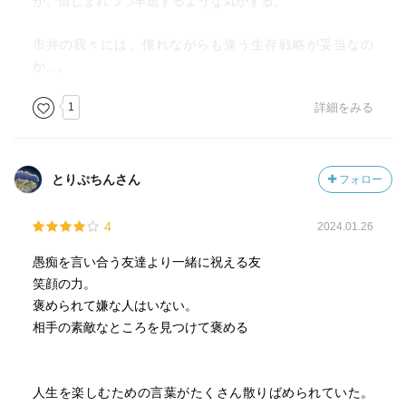
が、惜しまれつつ早逝するような気がする。
市井の我々には、憧れながらも違う生存戦略が妥当なの
か…。
1
詳細をみる
とりぷちんさん
フォロー
4
2024.01.26
愚痴を言い合う友達より一緒に祝える友
笑顔の力。
褒められて嫌な人はいない。
相手の素敵なところを見つけて褒める
人生を楽しむための言葉がたくさん散りばめられていた。