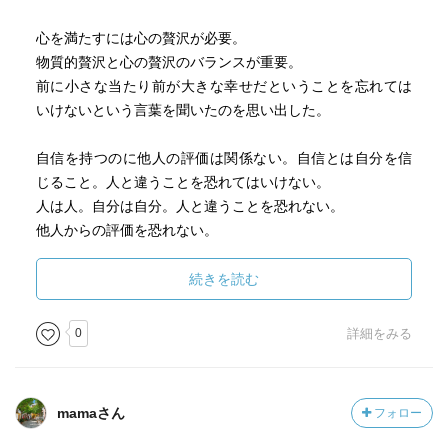
心を満たすには心の贅沢が必要。
物質的贅沢と心の贅沢のバランスが重要。
前に小さな当たり前が大きな幸せだということを忘れては
いけないという言葉を聞いたのを思い出した。
自信を持つのに他人の評価は関係ない。自信とは自分を信
じること。人と違うことを恐れてはいけない。
人は人。自分は自分。人と違うことを恐れない。
他人からの評価を恐れない。
自分の感性を大切に、自信を持って生きる。
続きを読む
自分で決められない人をやめる
人任せな人生を歩まない
0
詳細をみる
日常の些細な出来事も自分で決めることができないと人生
の大きな選択ができない。
選択した責任があるから成長できる。
mamaさん
フォロー