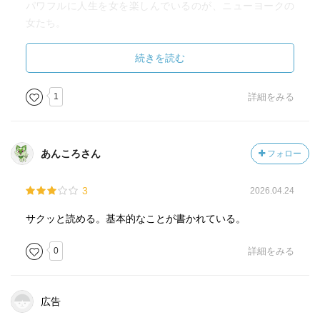
パワフルに人生を女を楽しんでいるのが、ニューヨークの
女たち。
――著者が、ニューヨークの生活の中で出会った人々や出
続きを読む
来事から学んだ「強く美しく」生きる術を紹介。
内面の美しさを磨き、笑顔とやさしさをたたえながら、自
1
詳細をみる
分の人生を自分らしく生きる方法をお教えします。
これらを実践することで、「自尊心を大切にする生き方」
を身につけられるようになるでしょう。
あんころさん
フォロー
内容（「BOOK」データベースより）
ただキレイなだけの女はつまらない。人とは違う部分こそ
3
2026.04.24
魅力と感じ、周りの人がどう思おうと動じない。しなるけ
ど折れない太い芯を持って、何でも自分で決断する。そん
サクッと読める。基本的なことが書かれている。
なふうに、自分らしさを大切にして何があっても楽観的に
未来にフォーカス、パワフルに人生を楽しんでいるのが、
0
詳細をみる
ニューヨークの女たち。彼女たちから学んだ「自尊心を大
切にする生き方」をお伝えします。自分の人生に自信が持
てるようになる一冊。
広告
著者について