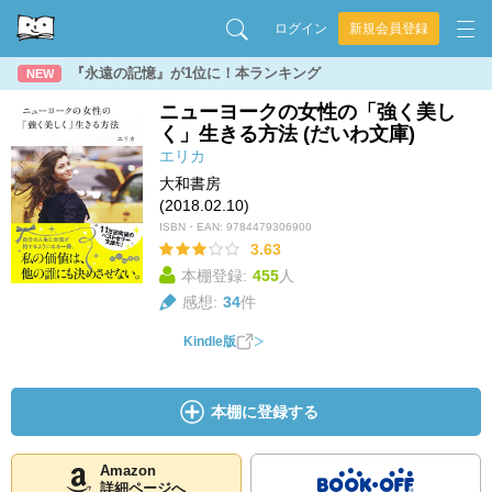
ログイン
新規会員登録
『永遠の記憶』が1位に！本ランキング
NEW
ニューヨークの女性の「強く美し
く」生きる方法 (だいわ文庫)
エリカ
大和書房
(2018.02.10)
ISBN・EAN:
9784479306900
3.63
本棚登録:
455
人
感想:
34
件
Kindle版
本棚に登録する
Amazon
詳細ページへ