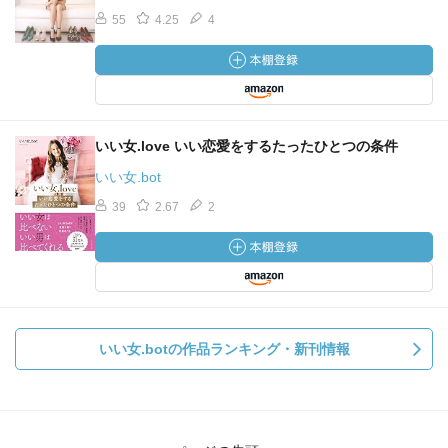
55
4.25
4
いい女.love いい恋愛をするたったひとつの条件
いい女.bot
39
2.67
2
いい女.botの作品ランキング・新刊情報