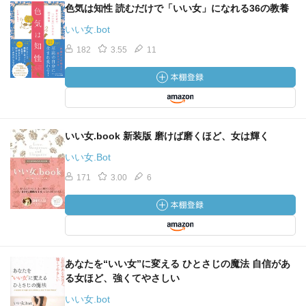
色気は知性 読むだけで「いい女」になれる36の教養
いい女.bot
182
3.55
11
いい女.book 新装版 磨けば磨くほど、女は輝く
いい女.Bot
171
3.00
6
あなたを“いい女”に変える ひとさじの魔法 自信があ
る女ほど、強くてやさしい
いい女.bot