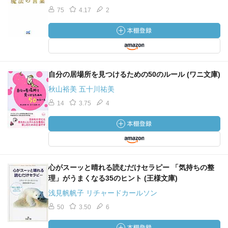
75
4.17
2
自分の居場所を見つけるための50のルール (ワニ文庫)
秋山裕美 五十川祐美
14
3.75
4
心がスーッと晴れる読むだけセラピー 「気持ちの整
理」がうまくなる35のヒント (王様文庫)
浅見帆帆子 リチャードカールソン
50
3.50
6