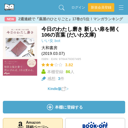
ログイン
新規会員登録
2週連続で『薬屋のひとりごと』17巻が1位！マンガランキング
NEW
今日のわたし磨き 新しい扉を開く
106の言葉 (だいわ文庫)
いい女.bot
大和書房
(2019.03.07)
ISBN・EAN:
9784479307495
3.82
本棚登録:
86
人
感想:
3
件
Kindle版
本棚に登録する
Amazon
詳細ページへ