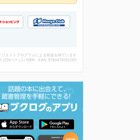
ィリエイトプログラムによる収益を得ています
・本 (256ページ) / ISBN・EAN: 9784479391265