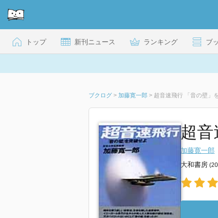
トップ
新刊ニュース
ランキング
ブ
ブクログ
>
加藤寛一郎
>
超音速飛行 「音の壁」
超音
加藤寛一郎
大和書房
(2