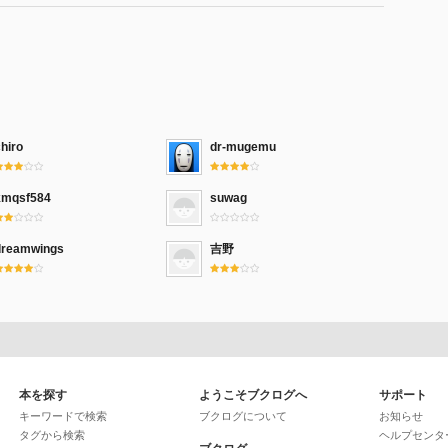
hiro
dr-mugemu
kmqsf584
suwag
dreamwings
吉野
本を探す
ようこそブクログへ
サポート
キーワードで検索
ブクログについて
お知らせ
タグから検索
ヘルプセンタ