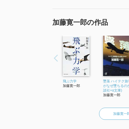
加藤寛一郎の作品
飛ぶ力学
墜落 ハイテク旅
加藤寛一郎
がなぜ墜ちるのか
談社+α文庫)
加藤寛一郎
加藤寛一