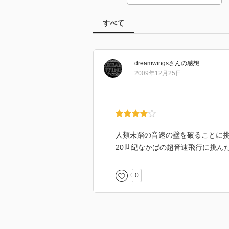
すべて
dreamwings
さん
の感想
2009年12月25日
人類未踏の音速の壁を破ることに
20世紀なかばの超音速飛行に挑ん
0