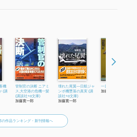
客機
管制官の決断 ニアミ
壊れた尾翼―日航ジャ
一日一食 断食減量道
 (講
ス,大空港の危機一髪
ンボ機墜落の真実 (講
加藤寛一郎
(講談社+α文庫)
談社+α文庫)
加藤寛一郎
加藤寛一郎
郎の作品ランキング・新刊情報へ