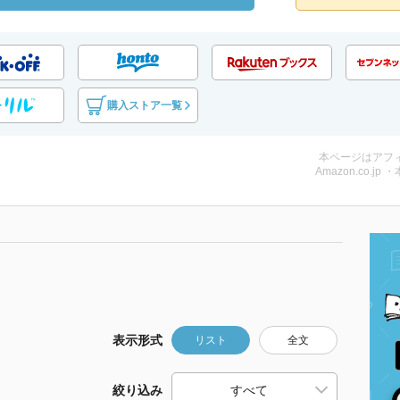
購入ストア一覧
本ページはアフ
Amazon.co.jp 
表示形式
リスト
全文
絞り込み