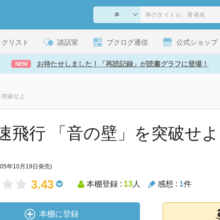
ックリスト
談話室
ブクログ通信
公式ショップ
お待たせしました！「再読記録」が読書グラフに登場！
NEW
を突破せよ
速飛行 「音の壁」を突破せよ
005年10月19日発売)
3.43
本棚登録 :
13
人
感想 :
1
件
本棚に登録