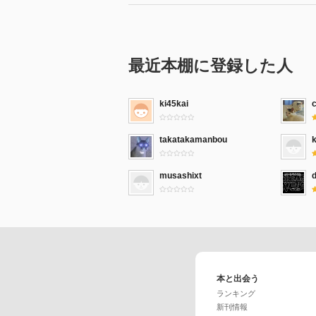
最近本棚に登録した人
ki45kai
c
takatakamanbou
musashixt
本と出会う
ランキング
新刊情報