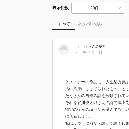
表示件数
すべて
ネタバレのみ
meglinq
さん
の感想
2018年10月15日
ケストナーの作品に「人生処方集
活の治療にささげられたもの」と
たくさんの自作の詩を分類されてい
それを谷川俊太郎さんの詩で鴻上
特定の症例の項目から選んで谷川
に入るもよし。
私はふつうに前から読んで読了し