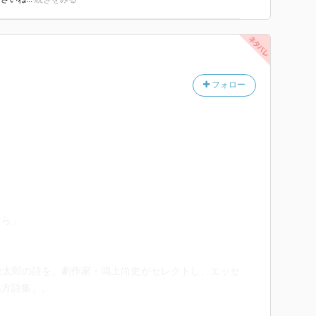
フォロー
」
たら」
」
俊太郎の詩を、劇作家・鴻上尚史がセレクトし、エッセ
処方詩集」。