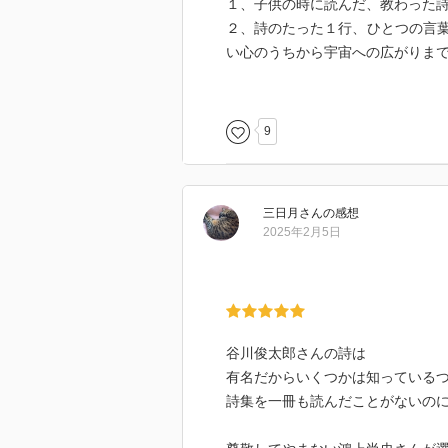
１、子供の時に読んだ、教わった
２、詩のたった１行、ひとつの言
い心のうちから宇宙への広がりま
３、日本語にこんな美しい言葉が
と次から次へと驚きが出てきまし
9
そして鴻上尚史さんは私にとって
優しく説明を入れてくれるのです
ました。
三日月
さん
の感想
2025年2月5日
谷川俊太郎さんの詩は
有名だからいくつかは知っている
詩集を一冊も読んだことがないの