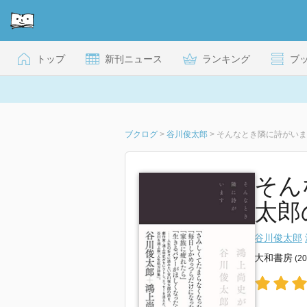
トップ
新刊ニュース
ランキング
ブ
ブクログ
>
谷川俊太郎
>
そんなとき隣に詩がいま
そん
太郎
谷川俊太郎
大和書房
(2