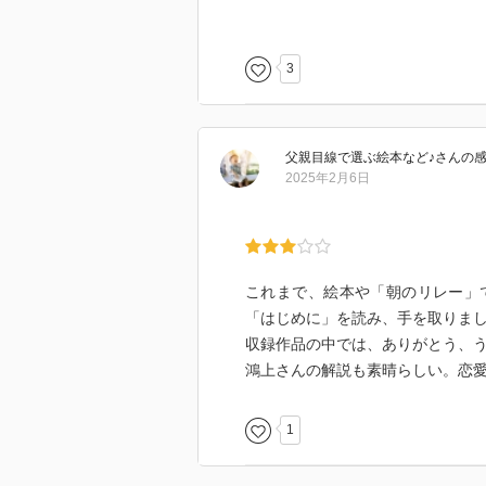
他の谷川さんの文庫のあとがきに
の詩集の所有率は日本人において
でも、まだ谷川さんの詩を教科書
3
がいたら、最初に持つ一冊にこの
鴻上さんはエッセーの中で、
父親目線で選ぶ絵本など♪
さん
の
「詩の言葉で自分の生命力の器に
2025年2月6日
方法です。長編を一冊読む時間の
か、場合によってはそれ以上のエ
素敵なことなのでしょう」とおっ
これまで、絵本や「朝のリレー」
私はこの本にも載っている「泣く
「はじめに」を読み、手を取りま
が、これって、この本の分類によ
収録作品の中では、ありがとう、
した。でも何度読んでもよいと思
鴻上さんの解説も素晴らしい。恋
他にも好きな詩はたくさんありま
「ことば」（すごく懐かしい）
1
「しあわせ」
「生きる」