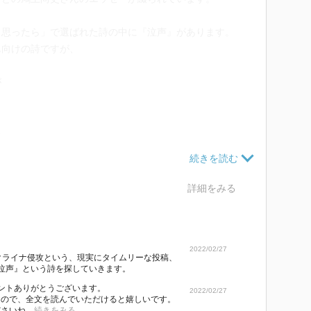
と思ったら」で選ばれた詩の中に『泣声』があります。
ん向けの詩ですが、
が
る
詩はさらに心に深く刺さり、自分自身の在り方を考えさ
詳細をみる
2022/02/27
クライナ侵攻という、現実にタイムリーな投稿、
泣声』という詩を探していきます。
コメントありがとうございます。
2022/02/27
たので、全文を読んでいただけると嬉しいです。
いね...
続きをみる