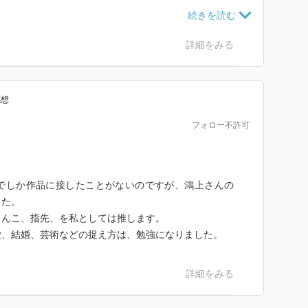
、どなたかが、書いていらっしゃいましたが、谷川さん
は、かなり高いだろうということでした。
やCMではみたことがあるけれど、本を持っていない方
詳細をみる
本はかなりお勧めです。
感想
エネルギーを充填させるのは、とても効率がいい有効な
何十分、何百分の一の時間で、小説がくれるのと同じ
フォロー不許可
ネルギーを満たすことができるのです。（中略）なんて
しゃっています。
でしか作品に接したことがないのですが、鴻上さんの
」という詩に他の選集で読んで何度も惹かれたのです
した。
ると失恋の詩だったのですね。この本を読んでわかりま
うんこ、指先、を私としては推します。
います。
愛、結婚、芸術などの捉え方は、勉強になりました。
す。
詳細をみる