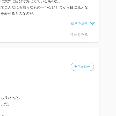
詩は意外に自分でおぼえているものだ。
葉でこんなにも様々なものー小石ひとつから目に見えな
でを表せるものなのだ。
あるのか。
た。谷川さんの詩はツボに一撃する針のよう。
詳細をみる
大変親切な人です。症例に対して親切にナビゲートして
。生きるパワーが欲しくなったらの項目が特に心に残り
フォロー
つもりだった。
に、だ。