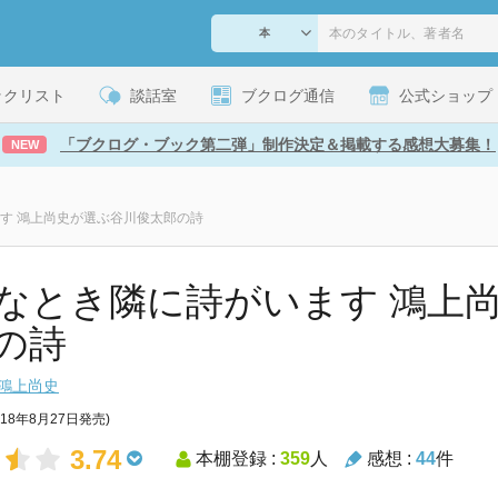
ックリスト
談話室
ブクログ通信
公式ショップ
「ブクログ・ブック第二弾」制作決定＆掲載する感想大募集！
NEW
す 鴻上尚史が選ぶ谷川俊太郎の詩
なとき隣に詩がいます 鴻上
の詩
鴻上尚史
018年8月27日発売)
3.74
本棚登録 :
359
人
感想 :
44
件