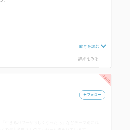
選ぶ
。
詳細をみる
ない。
フォロー
てありがとう。
」「生きるパワーが欲しくなったら」などテーマ別に鴻
詩との鴻上尚史さんのエッセーが綴られています。