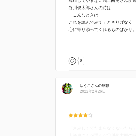
尊敬してやまない鴻上尚史さんが
谷川俊太郎さんの詩は
「こんなときは
これを読んでみて」とさりげなく
心に寄り添ってくれるものばかり
とーっても
単純にみえる子供の下ネタ？
みたいな詩も
8
人の心を軽くする妙薬だ。
決して苦くない
よく効く薬を持っておくのも悪く
ゆうこ
さん
の感想
2022年2月26日
知ってるつもりでいて
ごめんなさい。そして
谷川俊太郎さんの詩を教えてくれ
「さみしくてたまらなくなったら
上尚史さんが選んだ谷川俊太郎の