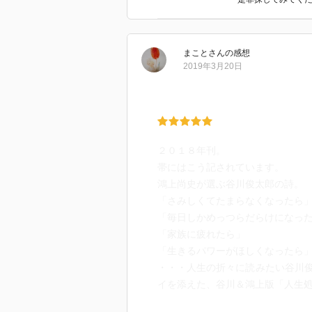
まこと
さん
の感想
2019年3月20日
２０１８年刊。
帯にはこう記されています。
鴻上尚史が選ぶ谷川俊太郎の詩。
「さみしくてたまらなくなったら
「毎日しかめっつらだらけになっ
「家族に疲れたら」
「生きるパワーがほしくなったら
・・・人生の折々に読みたい谷川
イを添えた、谷川＆鴻上版「人生