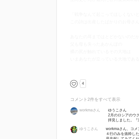
「戦争なんて起こってほしくない
この詩は出産したばかりのお母さ
あなたの耳まではとどかないのだ
父も母も失ったあかんぼの
裸の尻が触れているその大地は
いまあなたが立っている大地であ
という一節があります。
世の中に不条理なことが起きると
4
せてくれます。
コメント
2
件をすべて表示
911.5
workmaさん
ゆうこさん
2月のロシアのウ
拝見しました。『
ゆうこさん
workmaさん、
４行のみを抜粋し
是非探してみてくださ