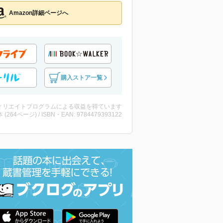
Amazon詳細ページへ
購入ストア一覧
ィリエイトプログラムによる収益を得ています
・本 (264ページ) / ISBN・EAN: 9784479393122