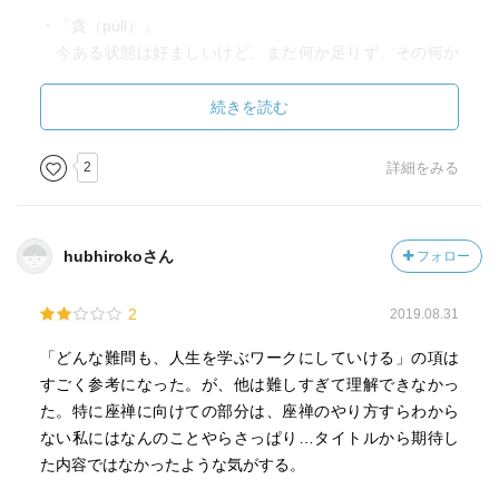
・『貪（pull）』
今ある状態は好ましいけど、まだ何か足りず、その何か
を欲しがること。
・『瞋 (push)』
続きを読む
今の状態に何か気に入らないものがあり、腹が立つの
で、取り除きたいと思う。
2
詳細をみる
・『痴(ignorance)』
今起きていることに自覚がない。
hubhirokoさん
フォロー
・幸せなのが当たり前、普通の状態になるような生き方に
育てていく
2
2019.08.31
・回避したいもの、否認したいものがあるとパーティーが
「どんな難問も、人生を学ぶワークにしていける」の項は
楽しめなくなる
すごく参考になった。が、他は難しすぎて理解できなかっ
た。特に座禅に向けての部分は、座禅のやり方すらわから
・「死」をわからないままでそれを受け入れる
ない私にはなんのことやらさっぱり…タイトルから期待し
た内容ではなかったような気がする。
・生は生ぎり、死は死ぎり