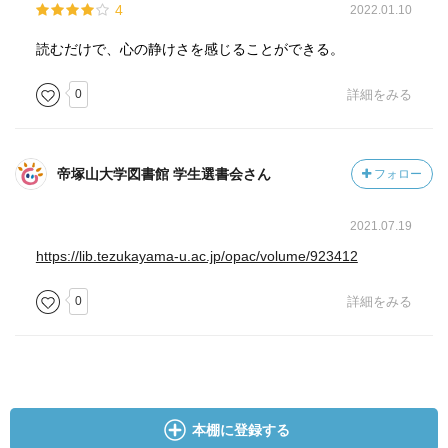
4
2022.01.10
homeの代替を探してしまう
読むだけで、心の静けさを感じることができる。
・「してはいけない」が「してもいい」へ
「しなければいけない」が「しなくてもいい」へ
0
詳細をみる
・自信とは自分の外側にあるものに寄りかかって「つく
る」のでなく、自分で「いる」こと
帝塚山大学図書館 学生選書会さん
フォロー
・四摂法
2021.07.19
「布施」貪らずに、力を差し出すこと
「愛護」温かな心遣いの言葉をかける事
https://lib.tezukayama-u.ac.jp/opac/volume/923412
「利行」他人が利益を被ることを考え、実行する
0
詳細をみる
「同時」相手に好感し、寄り添う事
・「慈」与楽「悲」抜苦「喜」共に喜ぶ「捨」平静な心
⇔ 「執着」「絶望」「嫉妬」「無関心」
・周りが喜んでくれるからでなく、私がやりたいからやる
本棚に登録する