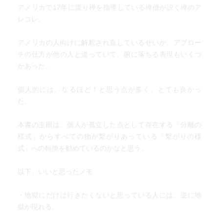
アメリカで17年に渡り禅を指導している禅僧が説く禅のア
レコレ。
アメリカの人向けに解釈され直しているせいか、アプロー
チの仕方が他の人と違っていて、腑に落ちる表現もいくつ
かあった。
個人的には、なるほど！と思う点が多く、とても良かっ
た。
本書の主眼は、個人が孤立した点として存在する「分離の
様式」からすべての物が繋がりあっている「繋がりの様
式」への転換を勧めているのかなと思う。
以下、いいと思ったメモ
・地獄にだけは行きたくないと思っている人には、逆に地
獄が現れる。