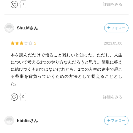
1
詳細をみる
・心配しなくても、必ずどうにかなるよという応援が諸行
無常
Shu.Mさん
フォロー
・自己の向上とは、裏を返せば、自己満足の追求で、自分
や他者との競争である。周りの人は脇役になってしまう
3
2023.05.06
・主観の自由が否定されるところに、自然の道理に従うと
本を読んだだけで悟ること難しいと知った。ただし、人生
いう主体の自由が成り立つ
について考える1つのやり方なんだろうと思う。簡単に答え
に結びつくものではないけれども、1つの人生の途中で起こ
・分離した自己防衛のバリアが自分を孤立させ、孤独感を
る些事を背負っていくための方法として捉えることとし
生む。そして孤独感を忘れるために他人とつながると、共
た。
依存や馴れ合いになり、相手を搾取する
0
詳細をみる
・分離した状態のときに、求めたものが満たされても、い
ずれまた孤独感と欠乏感がやってくる
hiddieさん
フォロー
・homeとは一人ひとりが安らかに、はっきりと現れる事が
できる場所。そのhomeのようなものが欲しくて、人は外に