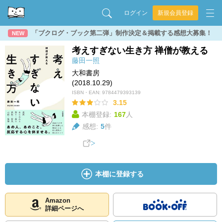
ログイン
新規会員登録
「ブクログ・ブック第二弾」制作決定＆掲載する感想大募集！
NEW
考えすぎない生き方 禅僧が教える
藤田一照
大和書房
(2018.10.29)
ISBN・EAN:
9784479393139
3.15
本棚登録:
167
人
感想:
5
件
本棚に登録する
Amazon
詳細ページへ