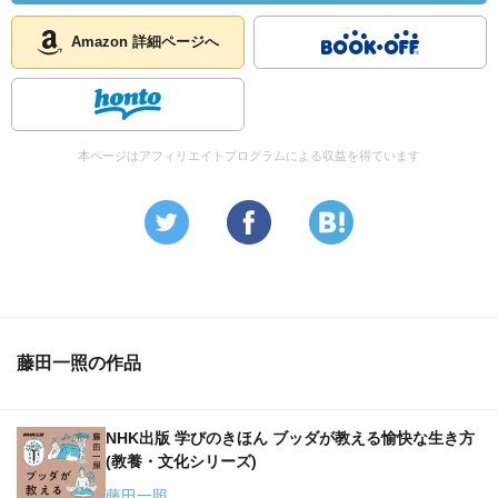
・「苦しみ＝痛み×抵抗」「幸せ＝快感÷執着」
Amazon 詳細ページへ
・BELLA (座禅中に見つけた煩悩との向き合い方)
Be, Examine, Lessen , Let go , Appliciate
本ページはアフィリエイトプログラムによる収益を得ています
・RAIN (煩悩に限らず、知るということについて)
Recognize, Allow, Investigate ,Non Identify
⇔
DROP (主観でしか見れない無明)
Delude, Resist , Oblivious , Persophication
藤田一照の作品
NHK出版 学びのきほん ブッダが教える愉快な生き方
(教養・文化シリーズ)
藤田一照