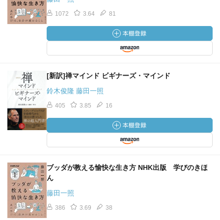
1072
3.64
81
[新訳]禅マインド ビギナーズ・マインド
鈴木俊隆 藤田一照
405
3.85
16
ブッダが教える愉快な生き方 NHK出版 学びのきほ
ん
藤田一照
386
3.69
38