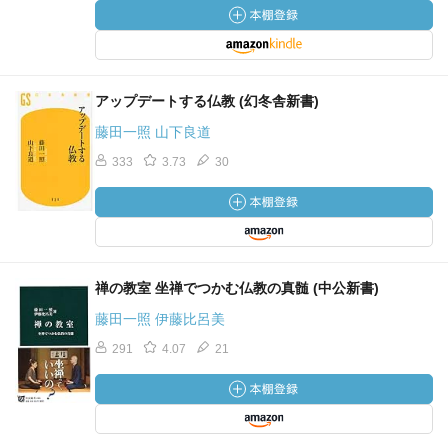
アップデートする仏教 (幻冬舎新書)
藤田一照 山下良道
333
3.73
30
禅の教室 坐禅でつかむ仏教の真髄 (中公新書)
藤田一照 伊藤比呂美
291
4.07
21