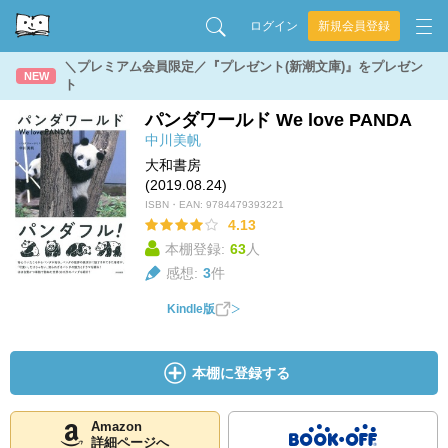
ログイン
新規会員登録
＼プレミアム会員限定／『プレゼント(新潮文庫)』をプレゼン
NEW
ト
パンダワールド We love PANDA
中川美帆
大和書房
(2019.08.24)
ISBN・EAN:
9784479393221
4.13
本棚登録:
63
人
感想:
3
件
Kindle版
本棚に登録する
Amazon
詳細ページへ