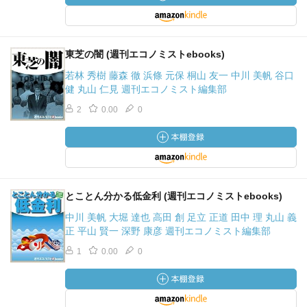
東芝の闇 (週刊エコノミストebooks)
若林 秀樹 藤森 徹 浜條 元保 桐山 友一 中川 美帆 谷口
健 丸山 仁見 週刊エコノミスト編集部
2
0.00
0
とことん分かる低金利 (週刊エコノミストebooks)
中川 美帆 大堀 達也 高田 創 足立 正道 田中 理 丸山 義
正 平山 賢一 深野 康彦 週刊エコノミスト編集部
1
0.00
0