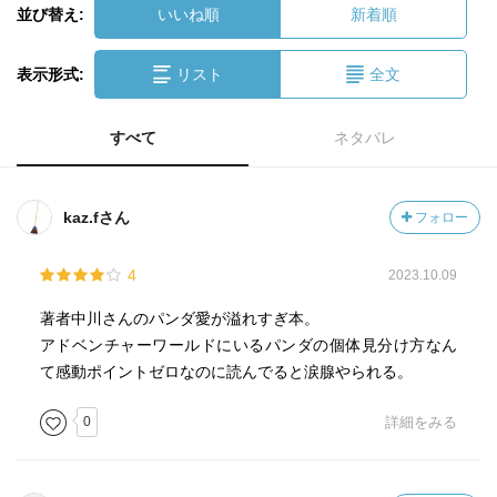
並び替え:
いいね順
新着順
表示形式:
リスト
全文
すべて
ネタバレ
kaz.fさん
フォロー
4
2023.10.09
著者中川さんのパンダ愛が溢れすぎ本。
アドベンチャーワールドにいるパンダの個体見分け方なん
て感動ポイントゼロなのに読んでると涙腺やられる。
0
詳細をみる