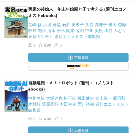
実家の後始末 年末年始親と子で考える (週刊エコノ
ミストebooks)
長嶋 修 大堀 達也 石井 美奈子 久谷 真理子 米山 秀隆
牧野 知弘 清水 千弘 岡本 政明 中川 美帆 小谷 みどり
東京カンテイ 週刊エコノミスト編集部
3
0.00
0
自動運転・ＡＩ・ロボット (週刊エコノミスト
ebooks)
中川美帆 大堀達也 松下宏 桃田健史 金山隆一 鷹羽毅
木村駿 藤原秀行 本田幸夫 西川裕康 週刊エコノミスト
編集部
3
4.00
0