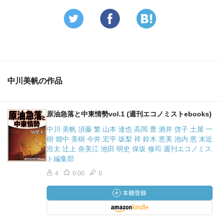
中川美帆の作品
原油急落と中東情勢vol.1 (週刊エコノミストebooks)
中川 美帆 須藤 繁 山本 達也 高岡 豊 酒井 啓子 土屋 一
樹 畑中 美樹 今井 宏平 坂梨 祥 鈴木 恵美 池内 恵 末近
浩太 辻上 奈美江 池田 明史 保坂 修司 週刊エコノミス
ト編集部
4
0.00
0