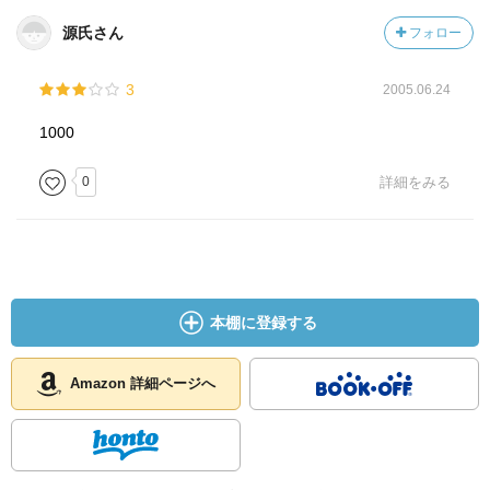
ただし、この人オリジナルの言葉というのは皆無です。
源氏さん
フォロー
どこかで聞いたことある言葉ばかりです。
3
2005.06.24
また、本書の中で、「この人他人の事はほんとうにどうで
もいいんだな～」
1000
と思わせる部分がありました。
(この人の根の部分が出てしまっていた気がします。)
0
詳細をみる
そのため個人的に本の評価は高くありません。
■気になった点
本棚に登録する
・「出来ないことに悩む」前に「出来る事をすべてやると
いう」ことを
考えて下さい。
Amazon 詳細ページへ
出来る事をすべてやりつくして、それでも物足りなけれ
ばできない事
をやればいいのです。
「出来る事をやり尽くす」ことさえ並大抵のことではな