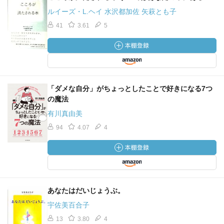
ルイーズ・L.ヘイ 水沢都加佐 矢萩とも子
・「相手が変わったおかげで自分も変われた」というの
41
3.61
5
は、相手の方が
上手ということになってしまいます。
・欲望に果てが無い以上、不満にも果てはありません。
・仕事が早い人間が優れた人間はありません。
「ダメな自分」がちょっとしたことで好きになる7つ
の魔法
もしも、この判断基準で相手を軽蔑するのであれば、あ
なたは、あなた
有川真由美
より仕事が早い人から軽蔑されても文句は言えません。
94
4.07
4
・どうせやるなら、いやいやよりも楽しんだ方がはるかに
人生は明るく
なります。
あなたはだいじょうぶ。
・人はだれも一日たりとも、自分一人の力では生きていけ
宇佐美百合子
ません。
13
3.80
4