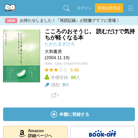
ログイン
新規会員登録
お待たせしました！「再読記録」が読書グラフに登場！
NEW
こころのおそうじ。 読むだけで気持
ちが軽くなる本
たかたまさひろ
大和書房
(2004.11.19)
ISBN・EAN:
9784479761358
3.48
本棚登録:
88
人
感想:
9
件
本棚に登録する
Amazon
詳細ページへ