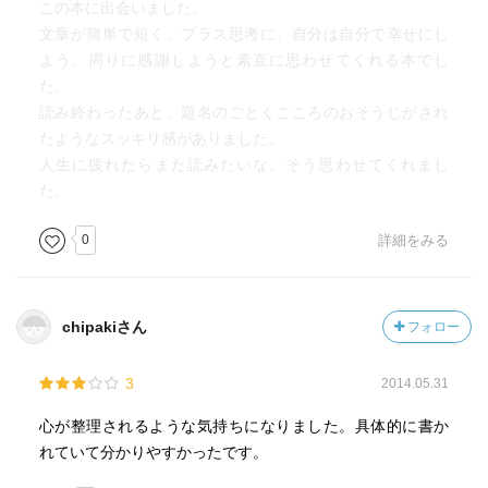
この本に出会いました。
文章が簡単で短く、プラス思考に、自分は自分で幸せにし
よう、周りに感謝しようと素直に思わせてくれる本でし
た。
読み終わったあと、題名のごとくこころのおそうじがされ
たようなスッキリ感がありました。
人生に疲れたらまた読みたいな、そう思わせてくれまし
た。
0
詳細をみる
chipakiさん
フォロー
3
2014.05.31
心が整理されるような気持ちになりました。具体的に書か
れていて分かりやすかったです。