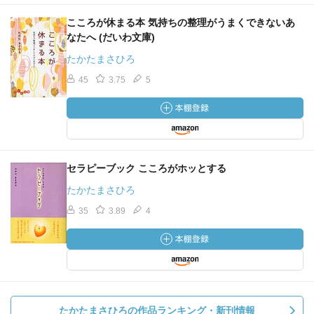
こころが休まる本 気持ちの整理がうまくできないあ
なたへ (だいわ文庫)
たかたまさひろ
45
3.75
5
セラピーブック こころがホッとする
たかたまさひろ
35
3.89
4
たかたまさひろの作品ランキング・新刊情報