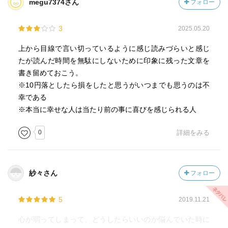
megu7374さん
フォロー
3
2025.05.20
上から目線で言い切っているように感じ読みづらいと感じ
たが読んだ時間を無駄にしないために印象に残った文章を
書き留めておこう。
※10円落としたら損をしたと思うがいつまでも思うのは不
幸である
※本当に幸せな人は当たり前の事に喜びを感じられる人
0
詳細をみる
紗々さん
フォロー
5
2019.11.21
心が弱ってしまって、どうしたらいいのか悩んでいた時に