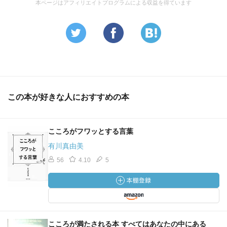
本ページはアフィリエイトプログラムによる収益を得ています
いでしょう。
・★「誰も私を不機嫌にさせることは出来ない」と胸の中
で唱えるのです。
・他人のせいで不機嫌になるのではありません。自分の弱
さをごまかそうと
この本が好きな人におすすめの本
するずるさが、不機嫌を生み出すのです。
・★AかBの判断に迷うという事は、「AかBのどちらを選ん
こころがフワッとする言葉
でも大差は無い」
ことを表しています。
有川真由美
どちらか一方が絶対的に好きであれば、迷うことはあり
56
4.10
5
ません。
大差がない洗濯で迷った時は、覚悟を決めるだけです。
・嫌いな人にどう思われようがどうでもいいではありませ
んか。
こころが満たされる本 すべてはあなたの中にある