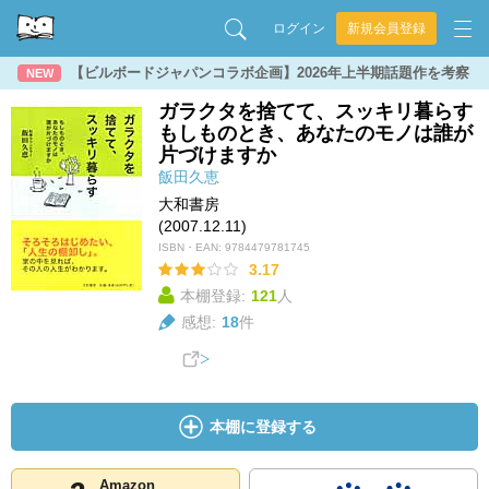
ログイン
新規会員登録
【ビルボードジャパンコラボ企画】2026年上半期話題作を考察
NEW
ガラクタを捨てて、スッキリ暮らす
もしものとき、あなたのモノは誰が
片づけますか
飯田久恵
大和書房
(2007.12.11)
ISBN・EAN:
9784479781745
3.17
本棚登録:
121
人
感想:
18
件
本棚に登録する
Amazon