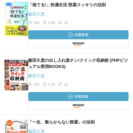
「捨てる!」快適生活 部屋スッキリの法則
飯田久恵
190
3.49
28
飯田久恵の出し入れ楽チン!クイック収納術 (PHPビジ
ュアル実用BOOKS)
飯田久恵
155
3.45
14
「一生、散らからない部屋」の法則
飯田久恵