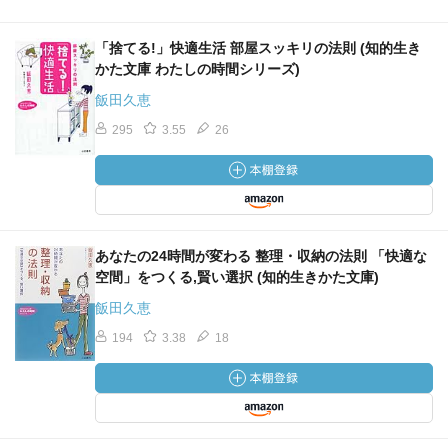
「捨てる!」快適生活 部屋スッキリの法則 (知的生き
かた文庫 わたしの時間シリーズ)
飯田久恵
295
3.55
26
あなたの24時間が変わる 整理・収納の法則 「快適な
空間」をつくる,賢い選択 (知的生きかた文庫)
飯田久恵
194
3.38
18