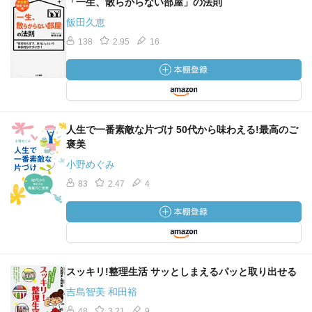
「一生、散らからない部屋」の法則
飯田久恵
138
2.95
16
人生で一番素敵な片づけ 50代から味わえる!最高のご
褒美
小野めぐみ
83
2.47
4
スッキリ!整理生活 サッとしまえるパッと取り出せる
吉島智美 和田裕
48
3.21
9