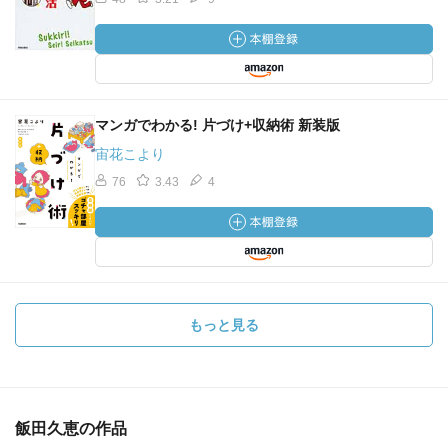
マンガでわかる! 片づけ+収納術 新装版
宙花こより
76
3.43
4
もっと見る
飯田久恵の作品