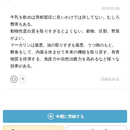
・腸の中には1000種類以上、100腸個の腸内細菌が棲みつ
いていて、その重量は1〜1.5Kgにも及ぶ。
2010.01.09
牛乳を飲めば骨粗鬆症に良いわけでは決してない。むしろ
・マグネシウム、ビタミンB群、タウリン、オメガ3などは
弊害もある。
胃腸や脳の運動をサポートするにはもってこいの栄養素。
動物性蛋白質を取りすぎるとよくない。穀物、豆類、野菜
がよい。
・コレステロールの3分の1が脳の神経細胞に存在している
マーガリンは最悪。油の取りすぎも最悪、うつ病のもと。
様に、脳が正常に機能する為にも不可欠な物質。(必要量の
断食をして、内蔵を休ませて本来の機能を取り戻す、有害
7割が肝臓で合成される)
物質を排泄する、免疫力や自然治癒力を高めるなど様々な
効果がある。
・海洋食物を食べるのは水銀を摂取していることになるの
で、なるべくその摂取量を下げる為に大型の魚は避ける様
0
詳細をみる
にする。
小型➡︎中型➡︎大型という食物連鎖で水銀の蓄積量が増えるか
ら。
・産業廃棄物などから生じるポリ塩化ビフェニール(PCB)、
本棚に登録する
ビスフェノールA(BPA)、ダイオキシンなどを内分泌攪乱物
質(環境ホルモン)という。