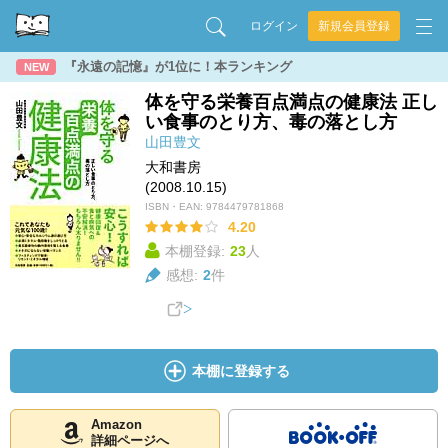
ログイン
新規会員登録
『永遠の記憶』が1位に！本ランキング
NEW
体を守る栄養百点満点の健康法 正し
い食事のとり方、毒の落とし方
山田豊文
大和書房
(2008.10.15)
ISBN・EAN:
9784479781868
4.20
本棚登録:
23
人
感想:
2
件
本棚に登録する
Amazon
詳細ページへ