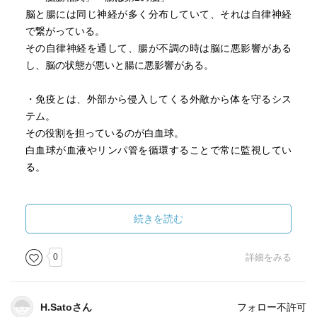
脳と腸には同じ神経が多く分布していて、それは自律神経
で繋がっている。
その自律神経を通して、腸が不調の時は脳に悪影響がある
し、脳の状態が悪いと腸に悪影響がある。
・免疫とは、外部から侵入してくる外敵から体を守るシス
テム。
その役割を担っているのが白血球。
白血球が血液やリンパ管を循環することで常に監視してい
る。
・生物の進化の過程で、腸が一番最初に作られ、その後に
手足が伸び、脳やその他の組織、器官ができたという説が
続きを読む
有力。
なので、腸が体の根源的、中核的な存在とも言える。
0
詳細をみる
脳のない生物はいるけど、腸のない生物はいない。
イソギンチャクやナマコなどはその例。
H.Satoさん
フォロー不許可