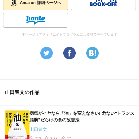
Amazon 詳細ページへ
1968年に北九州で起こったカネミ油症事件は、米ぬか油の
製造過程で混入したPCBやダイオキシンが原因で、全身に
発疹、内臓の異常、神経障害などが発生した事件。
この時に、体内に蓄積したPCBやダイオキシンを排出する
為に有効だったのが断食療法。
本ページはアフィリエイトプログラムによる収益を得ています
神経系は95%以上、皮膚症状は85%弱の人に改善が見られ
た。
・断食は、食品添加物、抗生物質、有害ミネラル、環境ホ
ルモン、残留農薬、トランス脂肪酸などといった有害物質
を排出してくれる。
山田豊文の作品
・水だけ断食をするのが危ない理由として、脂肪組織に溜
まった有害物質が急激に放出されてしまう為、解毒機関で
ある肝臓に大きな負担がかかるから。
病気がイヤなら「油」を変えなさい! 危ない“トランス
処理が間に合わなくなった有害物質を は血流に乗って全身
脂肪”だらけの食の改善法
を巡り、不快な症状が出たり、命を脅かしたりすることさ
山田豊文
えある。
仏教などで行われる断食は、普段なら有害物質を取り込み
213
3.78
27