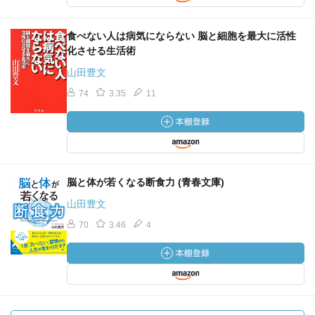
食べない人は病気にならない 脳と細胞を最大に活性
化させる生活術
山田豊文
74
3.35
11
脳と体が若くなる断食力 (青春文庫)
山田豊文
70
3.46
4