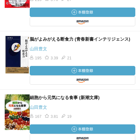
まない生活をしているだろう僧侶だからこそ可能であると
もいえる。
・これでは「修行の為の断食」だったのが今は「科学とし
ての断食」に姿を変えた。
脳がよみがえる断食力 (青春新書インテリジェンス)
それが分子整合医学集大成ともいうべき健康プログラム。
山田豊文
195
3.39
21
細胞から元気になる食事 (新潮文庫)
山田豊文
167
3.81
19