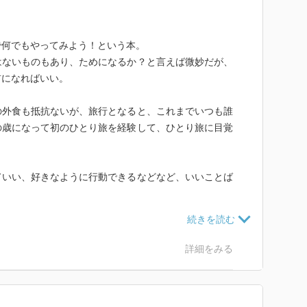
で何でもやってみよう！という本。
はないものもあり、ためになるか？と言えば微妙だが、
前になればいい。
の外食も抵抗ないが、旅行となると、これまでいつも誰
の歳になって初のひとり旅を経験して、ひとり旅に目覚
ていい、好きなように行動できるなどなど、いいことば
はないので、沈黙してはいけないと何か喋らなくてはと
詳細をみる
トで過ごすことを介して「コミュニケーションを取る」
出かけると、「そのスポットで過ごすことそのもの」が
コンテンツと、ダイレクトに向き合うことになる。とあ