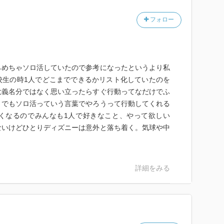
フォロー
らめちゃソロ活していたので参考になったというより私
校生の時1人でどこまでできるかリスト化していたのを
大義名分ではなく思い立ったらすぐ行動ってなだけでふ
。でもソロ活っていう言葉でやろうって行動してくれる
くなるのでみんなも1人で好きなこと、やって欲しい
ないけどひとりディズニーは意外と落ち着く。気球や中
詳細をみる