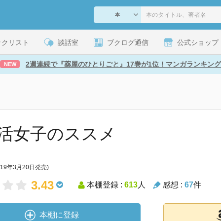
ックリスト
談話室
ブクログ通信
公式ショップ
2週連続で『薬屋のひとりごと』17巻が1位！マンガランキング
NEW
活女子のススメ
019年3月20日発売)
3.43
本棚登録 :
613
人
感想 :
67
件
本棚に登録