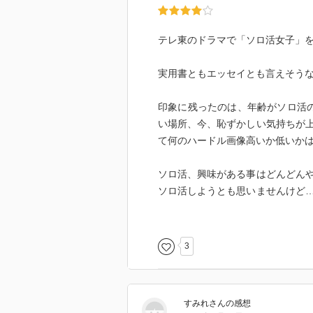
テレ東のドラマで「ソロ活女子」
実用書ともエッセイとも言えそう
印象に残ったのは、年齢がソロ活
い場所、今、恥ずかしい気持ちが
て何のハードル画像高いか低いか
ソロ活、興味がある事はどんどん
ソロ活しようとも思いませんけど
かった、なんて事があれば次はソ
楽しく読めました！
3
すみれ
さん
の感想