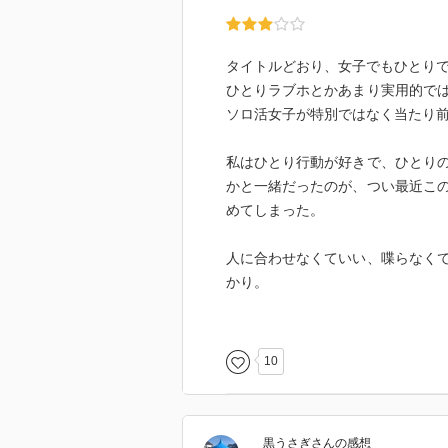
タイトルどおり、女子でもひとり
ひとりラブホとかあまり実用的で
ソロ活女子が特別ではなく当たり
私はひとり行動が好きで、ひとり
かと一緒だったのが、つい最近こ
めてしまった。
人に合わせなくていい、喋らなく
かり。
特に私は喋るのがそんなに好きで
気を遣わなくていいのが最高。
10
人と出かけるときは、そのスポッ
のが主な目的だ。一方、ひとりで
目的になる。すると、その場所や
黒うさぎ
さん
の感想