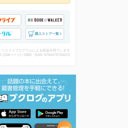
購入ストア一覧
ィリエイトプログラムによる収益を得ています
・本 (208ページ) / ISBN・EAN: 9784479784623