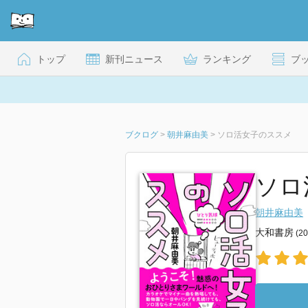
トップ
新刊ニュース
ランキング
ブ
ブクログ
>
朝井麻由美
>
ソロ活女子のススメ
ソロ
朝井麻由美
大和書房
(2