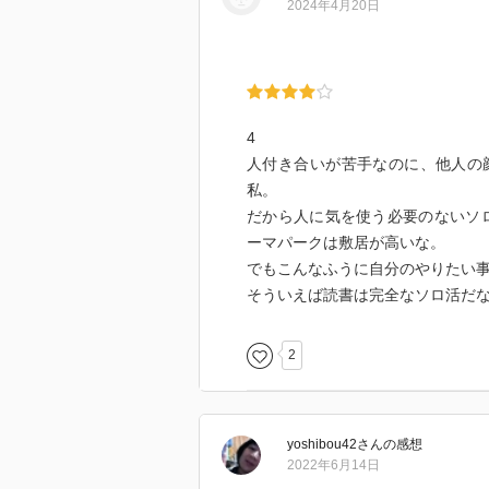
2024年4月20日
4
人付き合いが苦手なのに、他人の
私。
だから人に気を使う必要のないソ
ーマパークは敷居が高いな。
でもこんなふうに自分のやりたい
そういえば読書は完全なソロ活だ
2
yoshibou42
さん
の感想
2022年6月14日