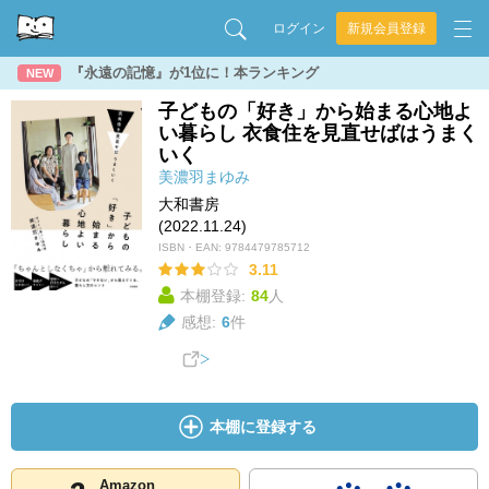
ログイン
新規会員登録
『永遠の記憶』が1位に！本ランキング
NEW
子どもの「好き」から始まる心地よ
い暮らし 衣食住を見直せばはうまく
いく
美濃羽まゆみ
大和書房
(2022.11.24)
ISBN・EAN:
9784479785712
3.11
本棚登録:
84
人
感想:
6
件
本棚に登録する
Amazon