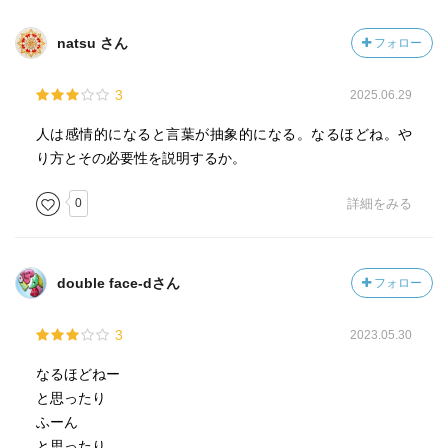
人の顔や、言葉、前後のやり取りを読んで何を言わんとし
ているか？
natsu さん
フォロー
というのをみんながみんな身につけることができたら、争
3
2025.06.29
いはなくなるはず。コロナ禍で面と向かうことがなくなっ
たり、文章力のない人間たちが、やり取りすることでお互
人は感情的になると言葉が抽象的になる。なるほどね。や
いの気持ちを読み取れなくて傷ついたとお互い感じたり、
り方とその必要性を説明するか。
思い込んだり、気にしたりしすぎてるのでは？
0
詳細をみる
そして、AIに取って代わられる仕事ではなく、AIでは処理し
きれない仕事のうちの一つに、コミュニケーションがある
のは間違いなく。
double face-dさん
フォロー
さらには、生きてく上では最低限必要になるものなのは間
違いがない。
3
2023.05.30
と、したうえで。登校拒否というのは、母親として脅威で
なるほどねー
はあるよなぁ。。。と。
と思ったり
ふーん
高齢出産が増えてるのもあり、コミュニケーションが取れ
と思ったり