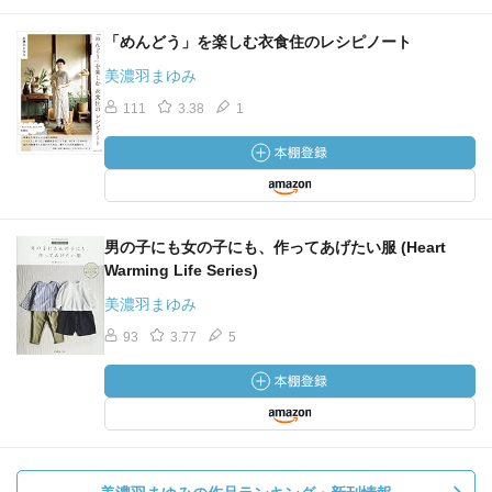
学校なんか行かなくていいっちゃいいんだろうけどさ。
「めんどう」を楽しむ衣食住のレシピノート
そんなクソみたいな学校で学ぶっていう実践ストーリーは
美濃羽まゆみ
それはそれで面白いと思えるような心持ちを育てるために
111
3.38
1
も、やっぱり本いいよね。
絶対悪なんかいた日にゃ、
仲間との結束の強いこと強いこと。
男の子にも女の子にも、作ってあげたい服 (Heart
逃げることも、避けることも大切なんだが、どっかで越え
Warming Life Series)
ないと。
越えられなかった大人が、なにおれさんみたいに、、、い
美濃羽まゆみ
つまでも魂の隅に残り続けて、、、
93
3.77
5
越えられるうちに越えられなかった壁が、歳をとってさら
に越えられなくなる壁になると思う。
若者よ。本を読みたまえ。