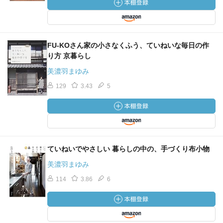
るなんて信じられない。ってくらい善人に囲まれた善良な
人もいるんだわ。
ふっしぎなんだわ。
FU-KOさん家の小さなくふう、ていねいな毎日の作
り方 京暮らし
そんなふうにいろんな人に、いろんな話聞くと、フィクシ
美濃羽まゆみ
ョンで壮大な物語を読むより、めちゃくちゃおもしれーじ
ゃん。っていうのもあるのよ。
129
3.43
5
だから、本、案外おもしれーって思ったら、全く知らん人
と話すとか、知ってる人にも、驚くべき体験してるとか、
実はこの人って、、、っていうの探るの、案外楽しいから
本で練習してから、ヒトに挑戦したりすんのもいいんでな
ていねいでやさしい 暮らしの中の、手づくり布小物
いのかなぁ。
美濃羽まゆみ
114
3.86
6
そのとっかかりとしてね、本。
おススメ。
登校しなくっても別にいいっちゃいいんだろうけど、悪い