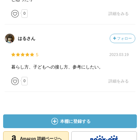
ずに、ずっと実家に居続ける。
0
詳細をみる
親がいないと何もできない。
そんなときに介護が始まる。
はるさん
フォロー
もう、ニュースになる予感しかない。
5
2023.03.19
そんなお母さんたちの気持ちは痛いほどにわかる。
暮らし方、子どもへの接し方、参考にしたい。
じゃ、どうしたらいいのか。
っていうと。
0
詳細をみる
本を読めと。笑
わたしはものすごい本読むけど、だからなんだ？って言わ
れたら、ただ好きだから読んでる。としかいえないけど
も。
確かに、いろんな人間の視点から物事を見れたりはする
本棚に登録する
し、知見は広がるな。
行ってみたいことも、やってみたいことも本の中から出て
きたりもするし、
Amazon 詳細ページへ