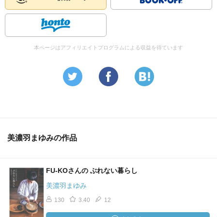
こんな人に会ってみたい。とか、こんなふうに考える人間
がいる。って知ってるだけで、かなり違う気もする。
まぁ、だから本読めって話でもないんだが、コミュニケー
本ページはアフィリエイトプログラムによる収益を得ています
ションをうまく取ると、人生めちゃくちゃ変わるのだけは
間違いないし。
お金、健康、生活、遊び、その全てにコミュニケーション
能力の良し悪しがかなり響いてくるのは間違いないよな
ぁ。と思うんだわな。
美濃羽まゆみの作品
って考えたら、人との付き合いがうまくいかないなら、と
りあえず本だけでも読んでみるってーのはいい考えなんじ
ゃないかなぁ？
FU-KOさんの ぶれない暮らし
と、思うし。
美濃羽まゆみ
よくわからんのだが、世の中にはめちゃくちゃずっと嫌な
130
3.40
12
やつしか周りに集まらないやつから、悪い人がこの世にい