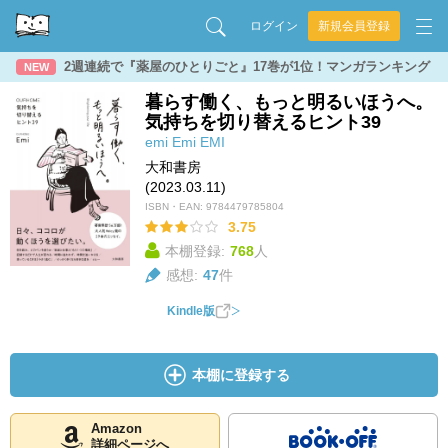
ログイン
新規会員登録
2週連続で『薬屋のひとりごと』17巻が1位！マンガランキング
NEW
暮らす働く、もっと明るいほうへ。
気持ちを切り替えるヒント39
emi
Emi
EMI
大和書房
(2023.03.11)
ISBN・EAN:
9784479785804
3.75
本棚登録:
768
人
感想:
47
件
Kindle版
本棚に登録する
Amazon
詳細ページへ