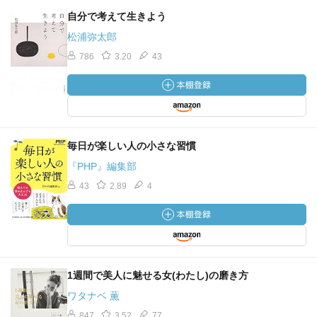
自分で考えて生きよう
松浦弥太郎
786
3.20
43
毎日が楽しい人の小さな習慣
『PHP』編集部
43
2.89
4
1週間で美人に魅せる女(わたし)の磨き方
ワタナベ 薫
847
3.52
77