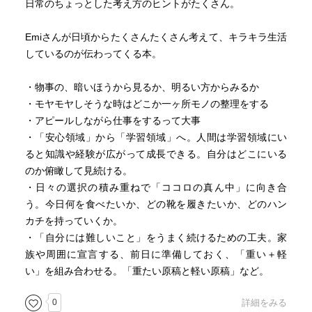
日常のちょっとした考え方のヒントがたくさん。
Emiさんが日頃からたくさんたくさん考えて、キラキラ生活
しているのが伝わってくる本。
・物事の、暗いほうから見るか、明るい方からみるか
・モヤモヤしそうな時はどこか一ヶ所モノの整理をする
・アピールしながら仕事をするって大事
・「安心領域」から「学習領域」へ。人間は学習領域にい
ると知識や経験が広がって成長できる。自分はどこにいる
のか俯瞰して見続ける。
・日々の選択の積み重ねで「ココロの真ん中」に向き合
う。今日何を食べたいか、どの靴を履きたいか、どのハン
カチを持っていくか。
・「自分には難しいこと」をうまく続けるための工夫。家
族や周囲に宣言する、前日に準備しておく、「重い＋軽
い」を組み合わせる。「重たい原稿と軽い原稿」など。
0
詳細をみる