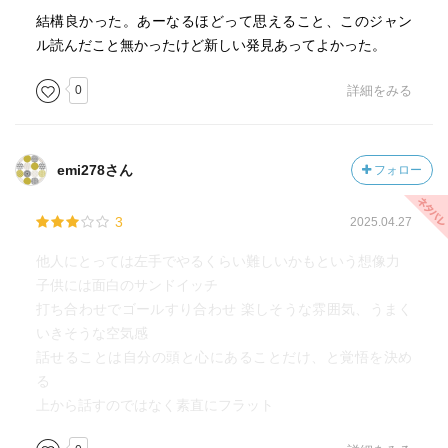
結構良かった。あーなるほどって思えること、このジャン
ル読んだこと無かったけど新しい発見あってよかった。
0
詳細をみる
emi278さん
フォロー
3
2025.04.27
他人にとっては左手でやるくらい難しいかもという想像力
子供には面白のサンドイッチ
打ち合わせでゴールすり合わせ 楽しそうな雰囲気、うまく
いきそうな空気感
話せることは自分の頭と心にあることだけ、と覚悟を決め
る
上から話すのではなく素直にフラット