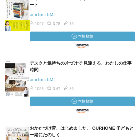
ート
emi Emi EMI
1097
3.78
75
デスクと気持ちの片づけで 見違える、わたしの仕事
時間
emi Emi EMI
1053
3.47
86
おかたづけ育、はじめました。 OURHOME 子どもと
一緒にたのしく