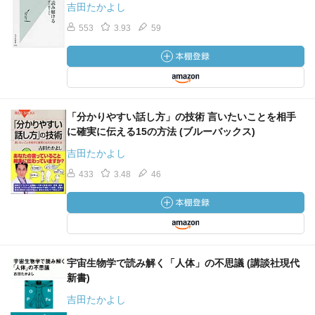
吉田たかよし
553
3.93
59
「分かりやすい話し方」の技術 言いたいことを相手
に確実に伝える15の方法 (ブルーバックス)
吉田たかよし
433
3.48
46
宇宙生物学で読み解く「人体」の不思議 (講談社現代
新書)
吉田たかよし