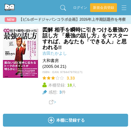
ログイン
新規会員登録
【ビルボードジャパンコラボ企画】2026年上半期話題作を考察
NEW
図解 相手を瞬時に引きつける最強の
話し方 「最強の話し方」をマスター
すれば、あなたも「できる人」と思
われる!!
吉田たかよし
大和書房
(2005.04.21)
ISBN・EAN:
9784479791171
3.33
本棚登録:
18
人
感想:
3
件
本棚に登録する