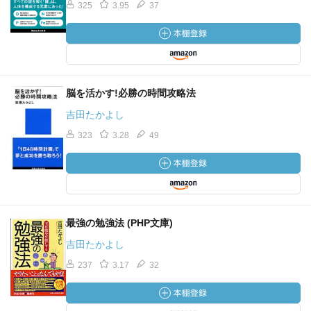
325
3.95
37
脳を活かす!必勝の時間攻略法
吉田たかよし
323
3.28
49
最強の勉強法 (PHP文庫)
吉田たかよし
237
3.17
32