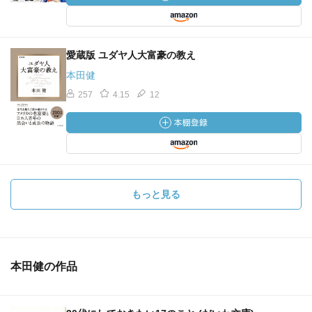
愛蔵版 ユダヤ人大富豪の教え
本田健
257
4.15
12
もっと見る
本田健の作品