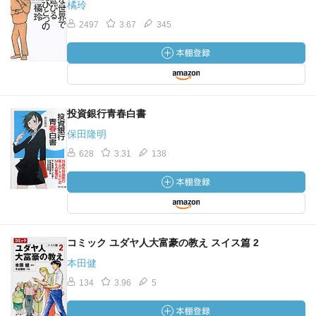
橘玲
2497
3.67
345
投資銀行青春白書
保田隆明
628
3.31
138
コミック ユダヤ人大富豪の教え スイス篇 2
本田健
134
3.96
5