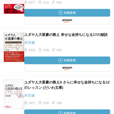
4577
3.31
503
ユダヤ人大富豪の教え 幸せな金持ちになる17の秘訣
本田健
3452
3.95
430
ユダヤ人大富豪の教えII さらに幸せな金持ちになる12
のレッスン (だいわ文庫)
本田健
2417
3.80
190