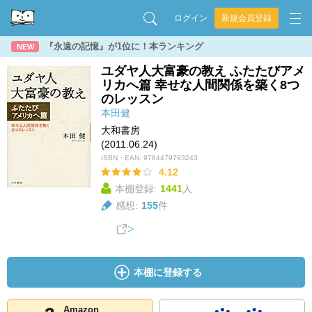
ログイン
新規会員登録
『永遠の記憶』が1位に！本ランキング
NEW
ユダヤ人大富豪の教え ふたたびアメ
リカへ篇 幸せな人間関係を築く8つ
のレッスン
本田健
大和書房
(2011.06.24)
ISBN・EAN:
9784479793243
4.12
本棚登録:
1441
人
感想:
155
件
本棚に登録する
Amazon