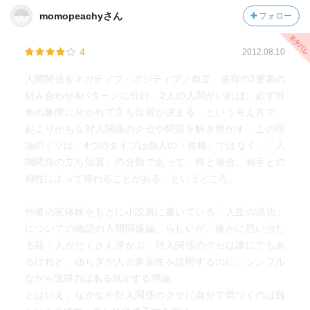
momopeachyさん
フォロー
4
2012.08.10
人間関係をネガティブ - ポジティブ／自立 - 依存の2要素の
組み合わせ4パターンに分け、2人の人間がいれば、必ず対
角の象限に分かれて立ち位置が決まる…という考え方で、
起こりがちな対人関係のクセや問題を解き明かす。この理
論のミソは、4つのタイプは個人の「性格」ではなく、「人
間関係の立ち位置」の分類であって、時と場合、相手との
相性によって替わることがある、というところ。
作者の実体験をもとに小説風に書いている「人生の成功」
についての物語の人間関係編、らしいが、確かに思い当た
る節・人がたくさん浮かぶ。対人関係のクセは誰にでもあ
るけれど、ゆらぎや人の多面性を説明するのに、シンプル
ながら説得力はある気がする理論。
とはいえ、なかなか対人関係のクセに自分で気づくのは難