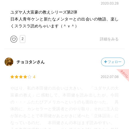
2020.03.28
ユダヤ人大富豪の教えシリーズ第2弾
日本人青年ケンと新たなメンターとの出会いの物語、楽し
くスラスラ読めちゃいます（＾ｖ＾）
2
詳細をみる
チョコタンさん
フォロー
4
2012.07.08
やはり、私の本田健の出会いは大きい。 「ユダヤ人の大
富豪の教え」に感動して、本田健を読み出したが、今回
の・・・ふたたびアメリカへというのも面白かった。 具
体的に、カンセラーと受講者とのやり取り、それに主人公
が加わることで本田健があとがきに述べた「立体話法」に
なっているのだ。 本田健さんの本はまず読みやすい。