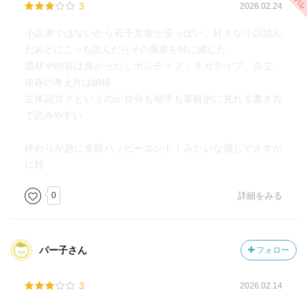
3
2026.02.24
小説家ではないから若干文章が安っぽい、好きな小説読ん
だあとにこっち読んだらその落差を特に感じた
題材や内容は良かったしポジティブ・ネガティブ、自立・
依存の考え方は納得
立体話方？というのが自分も相手も客観的に見れる書き方
で読みやすい
終わりが急に全部ハッピーエンド！みたいな感じでさすが
に雑
0
詳細をみる
パー子さん
フォロー
3
2026.02.14