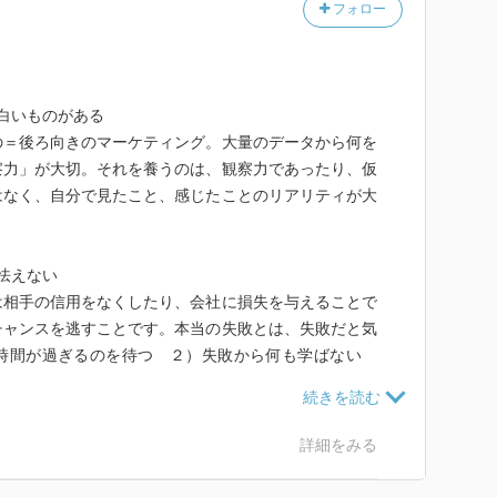
フォロー
白いものがある
の＝後ろ向きのマーケティング。大量のデータから何を
察力」が大切。それを養うのは、観察力であったり、仮
はなく、自分で見たこと、感じたことのリアリティが大
怯えない
は相手の信用をなくしたり、会社に損失を与えることで
チャンスを逃すことです。本当の失敗とは、失敗だと気
時間が過ぎるのを待つ ２）失敗から何も学ばない
のをやめてしまう この３パターンだけです。言い換え
産になる、成功に転じる可能性を秘めているのです。
詳細をみる
と、ある日突然落ちこぼれになる可能性がある。ルール
までのものが一気に陳腐化することがある。