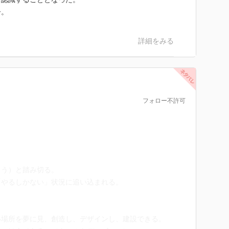
冊。
詳細をみる
フォロー不許可
よう）と踏み切る。
「やるしかない」状況に追い込まれる。
い場所を夢に見、創造し、デザインし、建設できる。