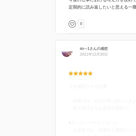
定期的に読み返したいと思える一
0
so---1
さん
の感想
2021年12月30日
人を感動させる仕事
・転職では「自分の夢に賭けてみ
・新人時代よりも苦労の連続で、
■ディズニーのメッセージ
・人は誰でも、世界中で素晴らし