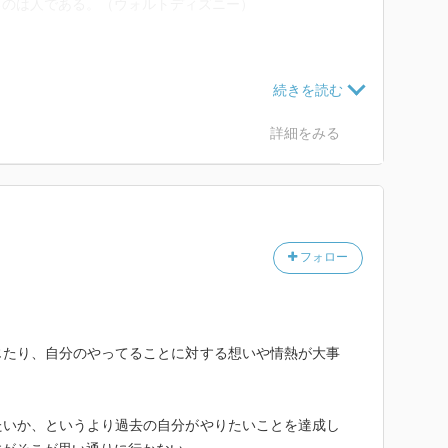
るのは人である。（ウォルトディズニー）
たはその夢を叶えることができる）
idence.
詳細をみる
ll the way,implicitly and unquestionably.
つこと。
して一度信じたら、あとは盲目的にそれをやるだけ
フォロー
感に自身を持ち、自分らしさを極める。
）
じたり、自分のやってることに対する想いや情熱が大事
ためには、まず自分自身が変わる。
じる
うする？」「他に方法はないか？」考える。
たいか、というより過去の自分がやりたいことを達成し