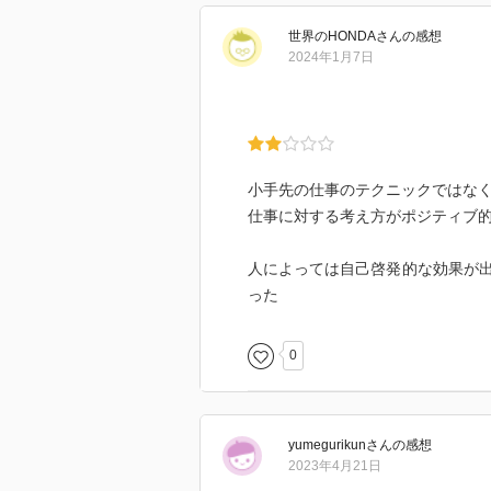
世界のHONDA
さん
の感想
●チャンスを待つのは、自分で探す
2024年1月7日
チャンスは自分で探すもの。自分
探すのです。
「同じことを何度も繰り返して、
大多数の人は先頭を行く人が世の
染めるのではなく、自分が誰かの
小手先の仕事のテクニックではな
「成功の秘密などない。好奇心を
仕事に対する考え方がポジティブ
扉が開くのだ。」ｂｙウォルト・
人によっては自己啓発的な効果が
●人生を左右するのは「正解かどう
った
人と同じことさえすれば必ず幸せ
とばかりしてきた後悔がものすご
0
は、成功するチャンスも、成功の
ということになります。成功も失
んだ結果を「正解にする」。
yumegurikun
さん
の感想
●感動を呼ぶのは、感動を伝えるし
2023年4月21日