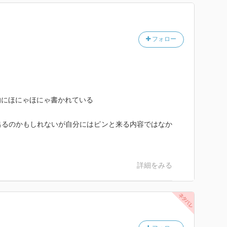
より難しい
が進む道にチャンスがないと気づいたら、方向を変えて
フォロー
違う結果を期待するのは狂気だ」ｂｙアインシュタイン
中を変えてくれるのを待っているだけ。周りを自分色に
色に染められるのを待っているのです。
く
持って前に進んでいくことだ。前進することで、新しい
的にほにゃほにゃ書かれている
ディズニー
出るのかもしれないが自分にはピンと来る内容ではなか
か」ではない
になれるという確証はありません。むしろ、人と同じこ
く大きくなる可能性もあるわけです。人に追従すること
詳細をみる
元となり得る失敗のチャンスも、自らの手で奪っている
敗も、ある日ガラッとすべて入れ替わります。自分が選
かない。