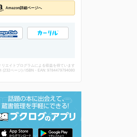
Amazon詳細ページへ
ィリエイトプログラムによる収益を得ています
・本 (232ページ) / ISBN・EAN: 9784479794080