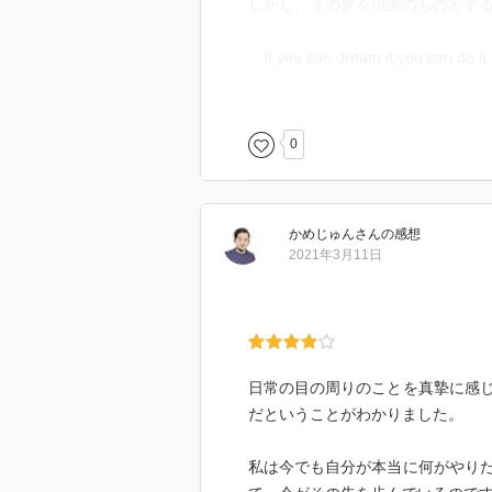
しかし、その夢を現実のものとす
・If you can dream it,you can do it
（夢を見ることができれば、あな
・and the greatest of these is Conf
0
When you believe a thing,belive it a
（いちばん大切なのは、自信を持
自分を信じる力が大切なのだ。そ
かめじゅん
さん
の感想
だ）
2021年3月11日
■アップル／ジョブズの信念と哲学
・自分の個性、自分自身の心と直
■セルフリノベーション（自己革新
日常の目の周りのことを真摯に感
・不況の中、自分が組織を変える
だということがわかりました。
①日々の生活から小さな発見を感
②「なぜだろう？」「自分ならど
私は今でも自分が本当に何がやり
③考えた結果を行動する。