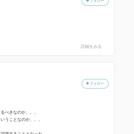
動したことを、自分の言葉で率直にまっすぐに伝えるこ
フォロー
ません。人の心を本質的に動かすには、まずは自分が日
せ、物事をさまざまな角度から感じ取ってみる、自分の
無尽に想像力を働かせ、創造的な思考をすることです。
詳細をみる
フォロー
するべきなのか、、、
ういうことなのか、、、
て認識することとなった。