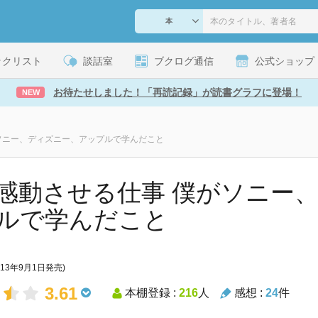
ックリスト
談話室
ブクログ通信
公式ショップ
お待たせしました！「再読記録」が読書グラフに登場！
NEW
ソニー、ディズニー、アップルで学んだこと
感動させる仕事 僕がソニー
ルで学んだこと
013年9月1日発売)
3.61
本棚登録 :
216
人
感想 :
24
件