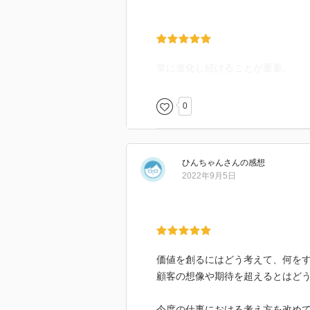
自分が本気で信じていること、感
とでしか、感動を呼ぶことはあり
常生活のなかで好奇心をふくらま
心で「感じる力」を高める、縦横
常に進化し続けることが重要。
0
ひんちゃん
さん
の感想
2022年9月5日
価値を創るにはどう考えて、何を
顧客の想像や期待を超えるとはど
今度の仕事における考え方を改め