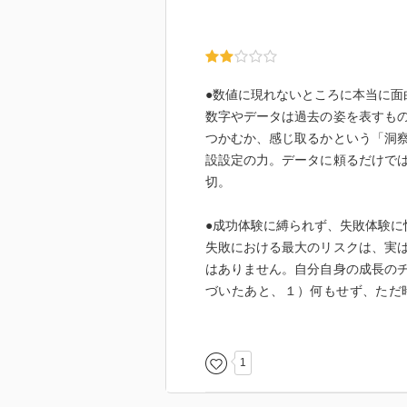
●数値に現れないところに本当に面
数字やデータは過去の姿を表すも
つかむか、感じ取るかという「洞
設設定の力。データに頼るだけで
切。
●成功体験に縛られず、失敗体験に
失敗における最大のリスクは、実
はありません。自分自身の成長の
づいたあと、１）何もせず、ただ
３）一度や二度の失敗で挑戦する
れば、これ以外はすべて自分の資
1
●既存の平均点だけを追っている
や基準が変わってしまうと、それ