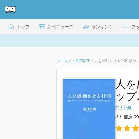
トップ
新刊ニュース
ランキング
ブ
ブクログ
>
前刀禎明
>
人を感動させる仕事 僕が
人を
ップ
前刀禎明
大和書房
(2