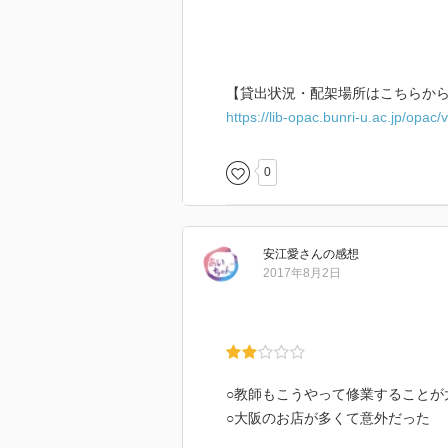
【貸出状況・配架場所はこちらか
https://lib-opac.bunri-u.ac.jp/opa
0
安江愛
さん
の感想
2017年8月2日
○教師もこうやって修業することが
○大阪のお店が多くて意外だった