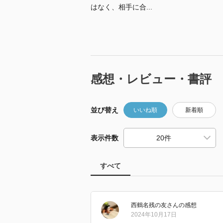
はなく、相手に合...
感想・レビュー・書評
並び替え
いいね順
新着順
表示件数
すべて
西鶴名残の友
さん
の感想
2024年10月17日