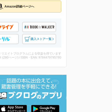
Amazon詳細ページへ
購入ストア一覧
ィリエイトプログラムによる収益を得ています
・本 (280ページ) / ISBN・EAN: 9784479795780