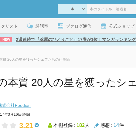
ックリスト
談話室
ブクログ通信
公式ショップ
2週連続で『薬屋のひとりごと』17巻が1位！マンガランキング
NEW
本質 20人の星を獲ったシェフたちの仕事論
の本質 20人の星を獲ったシ
式会社Foodion
017年3月16日発売)
3.21
本棚登録 :
182
人
感想 :
14
件