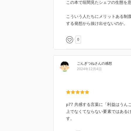
この本で垣間見たシェフの生態を
こういう人たちにメリットある制
する発想から抜け出せないのか。
0
ごんぎつね
さん
の感想
2024年12月4日
p77 共感する言葉に「利益はう
上でなくてならない要素ではある
す。