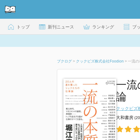
トップ
新刊ニュース
ランキング
ブ
ブクログ
>
クックビズ株式会社Foodion
>
一流の
一流
論
クックビズ株
大和書房
(2