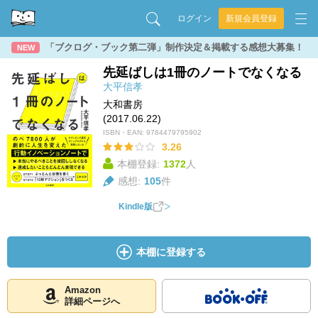
ログイン
新規会員登録
「ブクログ・ブック第二弾」制作決定＆掲載する感想大募集！
NEW
先延ばしは1冊のノートでなくなる
大平信孝
大和書房
(2017.06.22)
ISBN・EAN:
9784479795902
3.26
本棚登録:
1372
人
感想:
105
件
Kindle版
本棚に登録する
Amazon
詳細ページへ