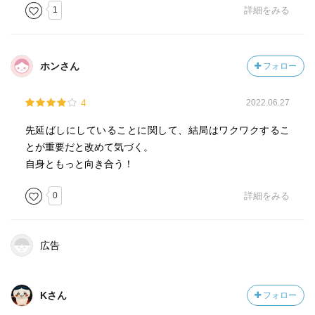
①はじめのページに「ぶっとんだ目標」を書く(イメージボ
1
詳細をみる
ードとか宝地図みたいなかんじ？写真とかもいれるみたい)
毎日書くページを4分割して、
ホンさん
フォロー
①左上に昨日1日の、嬉しかったこと・感謝したいこと・よ
かったことの３つを書く
4
2022.06.27
②右上に、それぞれ書いてみて改めて気づいたこと・感じ
先延ばしにしていることに関して、結局はワクワクするこ
たことを書く(それぞれについて)
とが重要だと改めて気づく。
③目標ページを10秒眺める
自身ともっと向き合う！
④「今日1日、目標実現のために本当はどうしたい？」と自
問し、左下に何がしたいかを思いつくまま書く
0
詳細をみる
⑤右下に、各やりたいことに対しての10秒アクションを書
く
広告
⑥10秒アクション、やりたいことが完了したら赤ペンで線
を引く
Kさん
フォロー