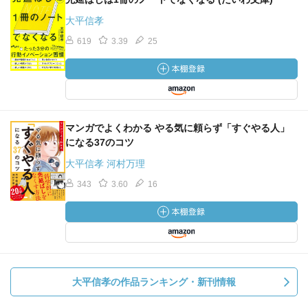
大平信孝
619
3.39
25
マンガでよくわかる やる気に頼らず「すぐやる人」
になる37のコツ
大平信孝 河村万理
343
3.60
16
大平信孝の作品ランキング・新刊情報