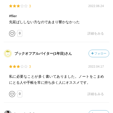
④⑤が、難しそう。
3
2022.06.24
まず１０秒でいいから手をつけて習慣化しよう！みたいな
#flier
話
先延ばししない方なのであまり響かなかった
④はできるまで、同じことを毎日書いてもいい
0
詳細をみる
実際のノートをもっと載せてほしかった。文章わかりにく
い。
あとビジネスマン(ウーマン)用だと思った。
ブックオフアルバイター(1年目)さん
フォロー
3
2022.04.17
私に必要なことが多く書いてありました。ノートをこまめ
にとる人や手帳を常に持ち歩く人にオススメです。
0
詳細をみる